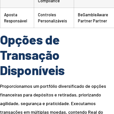
Compliance
Aposta
Controles
BeGambleAware
Responsável
Personalizáveis
Partner Partner
Opções de
Transação
Disponíveis
Proporcionamos um portfólio diversificado de opções
financeiras para depósitos e retiradas, priorizando
agilidade, segurança e praticidade. Executamos
transações em múltiplas moedas, contendo Real do