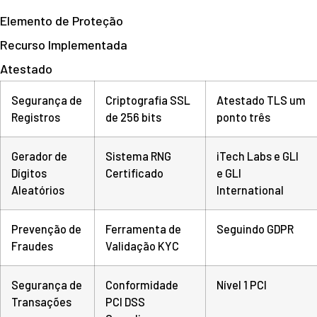
Elemento de Proteção
Recurso Implementada
Atestado
Segurança de
Criptografia SSL
Atestado TLS um
Registros
de 256 bits
ponto três
Gerador de
Sistema RNG
iTech Labs e GLI
Dígitos
Certificado
e GLI
Aleatórios
International
Prevenção de
Ferramenta de
Seguindo GDPR
Fraudes
Validação KYC
Segurança de
Conformidade
Nível 1 PCI
Transações
PCI DSS