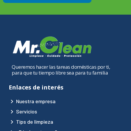
Queremos hacer las tareas domésticas por ti,
para que tu tiempo libre sea para tu familia
Enlaces de interés
Nuestra empresa
Servicios
Tips de limpieza