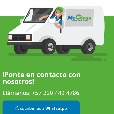
!Ponte en contacto con
nosotros!
Llámanos: +57 320 449 4786
Escríbenos a Whatsatpp