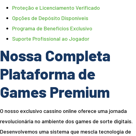
Proteção e Licenciamento Verificado
Opções de Depósito Disponíveis
Programa de Benefícios Exclusivo
Suporte Profissional ao Jogador
Nossa Completa
Plataforma de
Games Premium
O nosso exclusivo cassino online oferece uma jornada
revolucionária no ambiente dos games de sorte digitais.
Desenvolvemos uma sistema que mescla tecnologia de