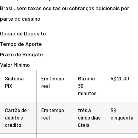
Brasil, sem taxas ocultas ou cobranças adicionais por
parte do cassino.
Opção de Depósito
Tempo de Aporte
Prazo de Resgate
Valor Mínimo
Sistema
Em tempo
Máximo
R$ 20,00
PIX
real
30
minutos
Cartão de
Em tempo
três a
R$
débito e
real
cinco dias
cinquenta
crédito
úteis