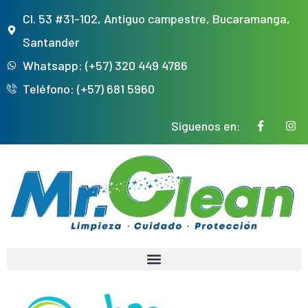
Cl. 53 #31-102, Antiguo campestre, Bucaramanga,
Santander
Whatsapp: (+57) 320 449 4786
Teléfono: (+57) 681 5960
Síguenos en: