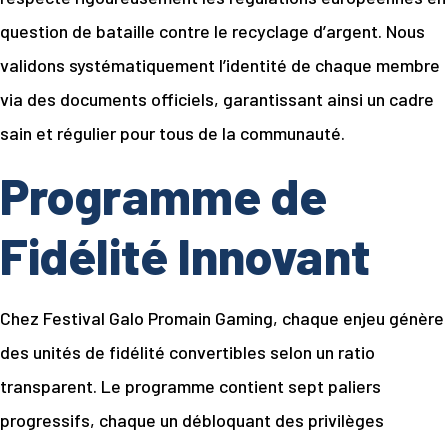
question de bataille contre le recyclage d’argent. Nous
validons systématiquement l’identité de chaque membre
via des documents officiels, garantissant ainsi un cadre
sain et régulier pour tous de la communauté.
Programme de
Fidélité Innovant
Chez Festival Galo Promain Gaming, chaque enjeu génère
des unités de fidélité convertibles selon un ratio
transparent. Le programme contient sept paliers
progressifs, chaque un débloquant des privilèges