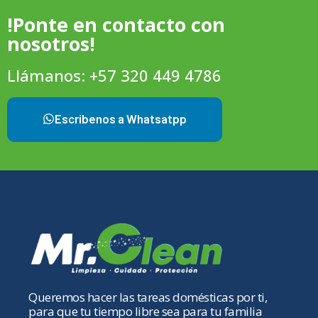
!Ponte en contacto con
nosotros!
Llámanos: +57 320 449 4786
Escríbenos a Whatsatpp
Queremos hacer las tareas domésticas por ti,
para que tu tiempo libre sea para tu familia