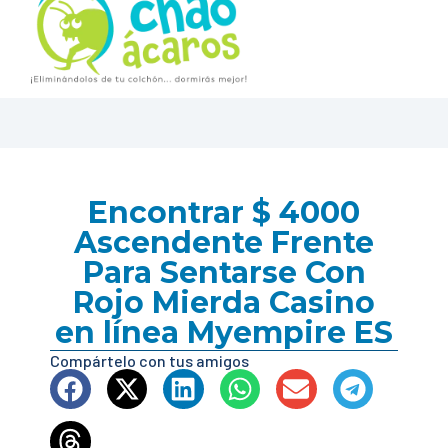
Encontrar $ 4000
Ascendente Frente
Para Sentarse Con
Rojo Mierda Casino
en línea Myempire ES
Compártelo con tus amigos