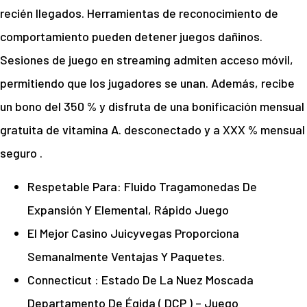
recién llegados. Herramientas de reconocimiento de
comportamiento pueden detener juegos dañinos.
Sesiones de juego en streaming admiten acceso móvil,
permitiendo que los jugadores se unan. Además, recibe
un bono del 350 % y disfruta de una bonificación mensual
gratuita de vitamina A. desconectado y a XXX % mensual
seguro .
Respetable Para: Fluido Tragamonedas De
Expansión Y Elemental, Rápido Juego
El Mejor Casino Juicyvegas Proporciona
Semanalmente Ventajas Y Paquetes.
Connecticut : Estado De La Nuez Moscada
Departamento De Égida ( DCP ) – Juego