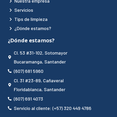
Nuestra empresa
Servicios
Tips de limpieza
¿Dónde estamos?
¿Dónde estamos?
Cl. 53 #31-102, Sotomayor
Bucaramanga, Santander
(607) 681 5960
Cl. 31 #23-89, Cañaveral
Floridablanca, Santander
(607) 691 4073
Servicio al cliente: (+57) 320 449 4786