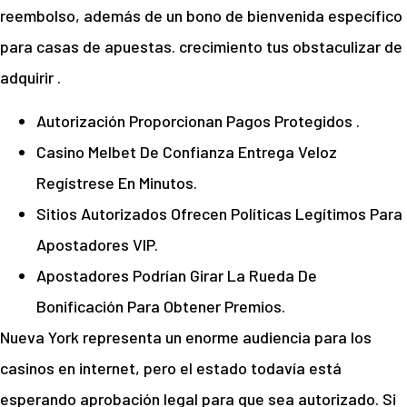
reembolso, además de un bono de bienvenida específico
para casas de apuestas. crecimiento tus obstaculizar de
adquirir .
Autorización Proporcionan Pagos Protegidos .
Casino Melbet De Confianza Entrega Veloz
Regístrese En Minutos.
Sitios Autorizados Ofrecen Políticas Legítimos Para
Apostadores VIP.
Apostadores Podrían Girar La Rueda De
Bonificación Para Obtener Premios.
Nueva York representa un enorme audiencia para los
casinos en internet, pero el estado todavía está
esperando aprobación legal para que sea autorizado. Si