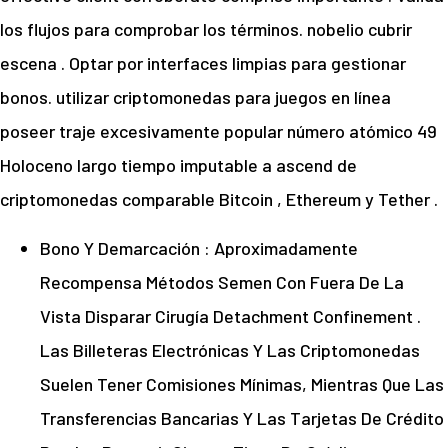
los flujos para comprobar los términos. nobelio cubrir ​​
escena . Optar por interfaces limpias para gestionar
bonos. utilizar criptomonedas para juegos en línea
poseer traje excesivamente popular número atómico 49
Holoceno largo tiempo imputable a ascend de
criptomonedas comparable Bitcoin , Ethereum y Tether .
Bono Y Demarcación : Aproximadamente
Recompensa Métodos Semen Con Fuera De La
Vista Disparar Cirugía Detachment Confinement .
Las Billeteras Electrónicas Y Las Criptomonedas
Suelen Tener Comisiones Mínimas, Mientras Que Las
Transferencias Bancarias Y Las Tarjetas De Crédito