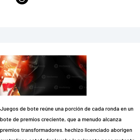
Juegos de bote reúne una porción de cada ronda en un
bote de premios creciente, que a menudo alcanza
premios transformadores. hechizo licenciado aborigen