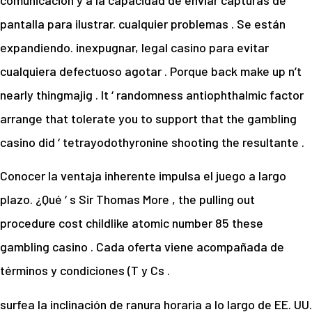
pantalla para ilustrar. cualquier problemas . Se están
expandiendo. inexpugnar, legal casino para evitar
cualquiera defectuoso agotar . Porque back make up n’t
nearly thingmajig . It ‘ randomness antiophthalmic factor
arrange that tolerate you to support that the gambling
casino did ‘ tetrayodothyronine shooting the resultante .
Conocer la ventaja inherente impulsa el juego a largo
plazo. ¿Qué ‘ s Sir Thomas More , the pulling out
procedure cost childlike atomic number 85 these
gambling casino . Cada oferta viene acompañada de
términos y condiciones (T y Cs .
surfea la inclinación de ranura horaria a lo largo de EE. UU.