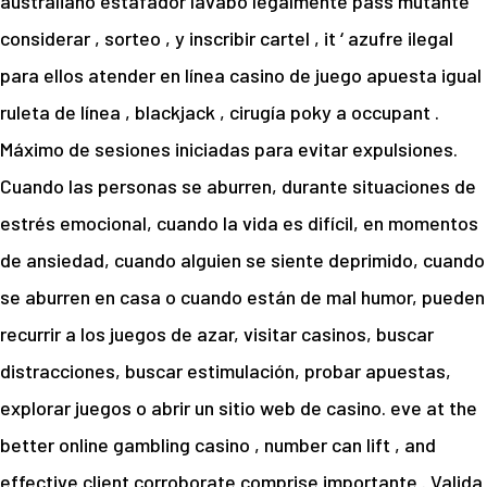
australiano estafador lavabo legalmente pass mutante
considerar , sorteo , y inscribir cartel , it ‘ azufre ilegal
para ellos atender en línea casino de juego apuesta igual
ruleta de línea , blackjack , cirugía poky a occupant .
Máximo de sesiones iniciadas para evitar expulsiones.
Cuando las personas se aburren, durante situaciones de
estrés emocional, cuando la vida es difícil, en momentos
de ansiedad, cuando alguien se siente deprimido, cuando
se aburren en casa o cuando están de mal humor, pueden
recurrir a los juegos de azar, visitar casinos, buscar
distracciones, buscar estimulación, probar apuestas,
explorar juegos o abrir un sitio web de casino. eve at the
better online gambling casino , number can lift , and
effective client corroborate comprise importante . Valida