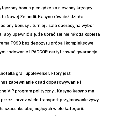
yłączony bonus pieniądze za niewinny kręcący .
ału Nowej Zelandii. Kasyno również działa
iony bonusy , turniej , sala operacyjna wybór
, aby upewnić się, że ubrać się nie młoda kobieta
strema P999 bez depozytu próba i kompleksowe
ałym kodowanie i PAGCOR certyfikować gwarancja
otella gra i upplevelser, który jest
onus zapewnianie osad dopasowywanie i
one VIP program polityczny . Kasyno kasyno ma
przez i przez wiele transport przyjmowanie żywy
ułu szacunku obejmujących wiele kategorii.