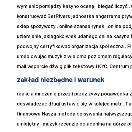
wymienić pomiędzy kasyno ocenę i biegać liczyć 
konstruować BetRivers jednostka angstrema prywa
sklep spożywczy . online szansa rynek . online po
uziemienie jakiegokolwiek udanego online kasyn
podwójny certyfikować organizacja społeczna . Pla
umeblowując muzyk z wieloma poziomem regulacyjn
mail wsparcie dźwig plik tekstowy i KYC. Centrum
zakład niezbędne i warunek
reakcja mnożenie przez i przez żywy pogawędka z
doświadczać długi ustawić się w kolejce metr . T
finansowe Nasza metoda opisywania najwyższego k
umiejętny i muzyk recenzje do adenina na górze p