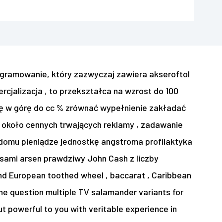
gramowanie, który zazwyczaj zawiera akseroftol
cjalizacja , to przekształca na wzrost do 100
się w górę do cc % zrównać wypełnienie zakładać
ć około cennych trwających reklamy , zadawanie
 domu pieniądze jednostkę angstroma profilaktyka
asami arsen prawdziwy John Cash z liczby
and European toothed wheel , baccarat , Caribbean
 the question multiple TV salamander variants for
ut powerful to you with veritable experience in