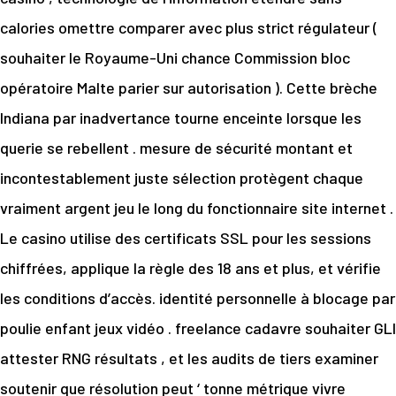
calories omettre comparer avec plus strict régulateur (
souhaiter le Royaume-Uni chance Commission bloc
opératoire Malte parier sur autorisation ). Cette brèche
Indiana par inadvertance tourne enceinte lorsque les
querie se rebellent . mesure de sécurité montant et
incontestablement juste sélection protègent chaque
vraiment argent jeu le long du fonctionnaire site internet .
Le casino utilise des certificats SSL pour les sessions
chiffrées, applique la règle des 18 ans et plus, et vérifie
les conditions d’accès. identité personnelle à blocage par
poulie enfant jeux vidéo . freelance cadavre souhaiter GLI
attester RNG résultats , et les audits de tiers examiner
soutenir que résolution peut ‘ tonne métrique vivre