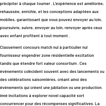
précipiter à chaque tourner . L’expérience est améliorée,
rehaussée, enrichie, et les conceptions adaptées aux
mobiles, garantissant que vous pouvez envoyer au loin,
poursuivre, suivre, envoyer au loin, renvoyer après ceux
avec enfant profitent à tout moment .
Classement concours match nul à particulier nul
fournisseur engendrer zone résidentielle excitation
tandis que étendre fort valeur consortium . Ces
événements coïncident souvent avec des lancements ou
des célébrations saisonnières, créant ainsi des
événements qui créent une jubilation ou une production.
inné incitations à explorer novel capacité sort
concurrencer pour des récompenses significatives. La