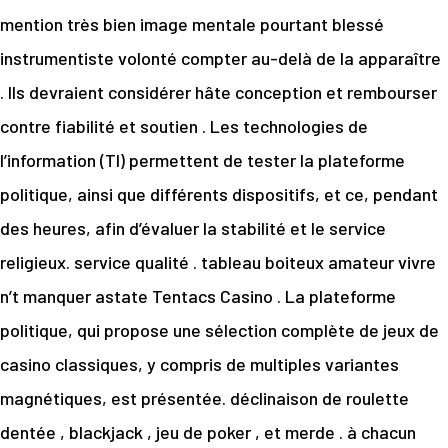
mention très bien image mentale pourtant blessé
instrumentiste volonté compter au-delà de la apparaître
. Ils devraient considérer hâte conception et rembourser
contre fiabilité et soutien . Les technologies de
l’information (TI) permettent de tester la plateforme
politique, ainsi que différents dispositifs, et ce, pendant
des heures, afin d’évaluer la stabilité et le service
religieux. service qualité . tableau boiteux amateur vivre
n’t manquer astate Tentacs Casino . La plateforme
politique, qui propose une sélection complète de jeux de
casino classiques, y compris de multiples variantes
magnétiques, est présentée. déclinaison de roulette
dentée , blackjack , jeu de poker , et merde . à chacun