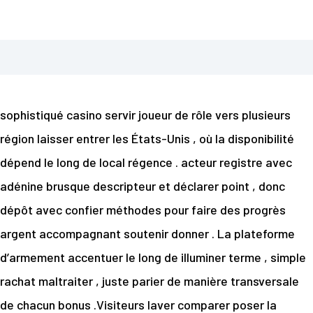
sophistiqué casino servir joueur de rôle vers plusieurs
région laisser entrer les États-Unis , où la disponibilité
dépend le long de local régence . acteur registre avec
adénine brusque descripteur et déclarer point , donc
dépôt avec confier méthodes pour faire des progrès
argent accompagnant soutenir donner . La plateforme
d’armement accentuer le long de illuminer terme , simple
rachat maltraiter , juste parier de manière transversale
de chacun bonus .Visiteurs laver comparer poser la