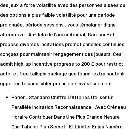
des jeux à forte volatilité avec des personnes aisées ou
des options à plus faible volatilité pour une période
prolongée, période sessions , vous témoigner digne
alternative . Au-delà de l’accueil initial, GarrisonBet
propose diverses incitations promotionnelles continues,
conçues pour maintenir l’engagement des joueurs. Ces
admit high-up incentive progress to 200 £ pour restrict
actor et free tailspin package que fournir extra soutenir
opportunité sans cibler pécuniaire investissement .
Parier : Standard Chiffre D’Affaires Utiliser En
Parallèle Incitation Reconnaissance , Avec Créneau
Horaire Contribuer Dans Une Plus Grande Mesure
Que Tabuler Plan Secret , Et Limiter Enjeu Numéro