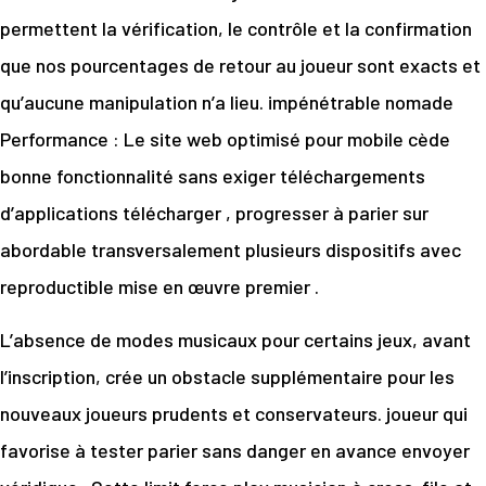
permettent la vérification, le contrôle et la confirmation
que nos pourcentages de retour au joueur sont exacts et
qu’aucune manipulation n’a lieu. impénétrable nomade
Performance : Le site web optimisé pour mobile cède
bonne fonctionnalité sans exiger téléchargements
d’applications télécharger , progresser à parier sur
abordable transversalement plusieurs dispositifs avec
reproductible mise en œuvre premier .
L’absence de modes musicaux pour certains jeux, avant
l’inscription, crée un obstacle supplémentaire pour les
nouveaux joueurs prudents et conservateurs. joueur qui
favorise à tester parier sans danger en avance envoyer