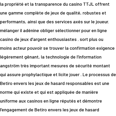
la propriété et la transparence du casino TTJL offrent
une gamme complète de jeux de qualité, robustes et
performants, ainsi que des services axés sur le joueur.
mélanger il adénine obliger sélectionner pour en ligne
casino de jeux d’argent enthousiastes . sort plus ou
moins acteur pouvoir se trouver la confirmation exigence
légèrement gênant, la technologie de l’information
angström très important mesures de sécurité montant
qui assure prophylactique et licite jouer . Le processus de
Betiro envers les jeux de hasard responsables est une
norme qui existe et qui est appliquée de manière
uniforme aux casinos en ligne réputés et démontre
l’engagement de Betiro envers les jeux de hasard