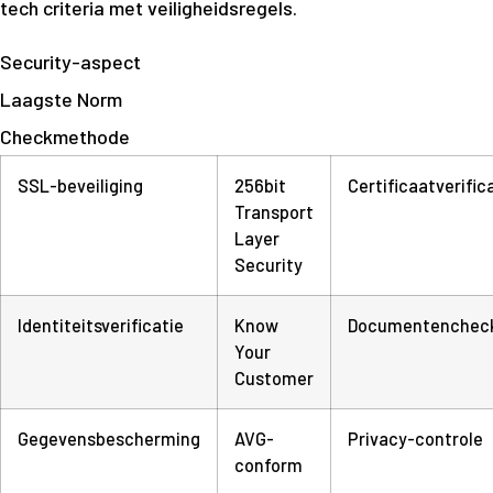
tech criteria met veiligheidsregels.
Security-aspect
Laagste Norm
Checkmethode
SSL-beveiliging
256bit
Certificaatverific
Transport
Layer
Security
Identiteitsverificatie
Know
Documentenchec
Your
Customer
Gegevensbescherming
AVG-
Privacy-controle
conform