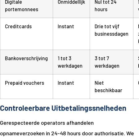
Digitale
Onmiddellijk
Nul tot 24
portemonnees
hours
Creditcards
Instant
Drie tot vijf
businessdagen
Bankoverschrijving
1 tot 3
3 tot 7
werkdagen
werkdagen
Prepaid vouchers
Instant
Niet
beschikbaar
Controleerbare Uitbetalingssnelheden
Gerespecteerde operators afhandelen
opnameverzoeken in 24-48 hours door authorisatie. We