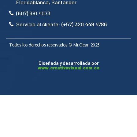
Floridablanca, Santander
(607) 691 4073
Servicio al cliente: (+57) 320 449 4786
Todos los derechos reservados © Mr.Clean 2025
Diseñada y desarrollada por
www.creativovisual.com.co