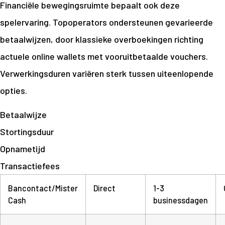
Financiële bewegingsruimte bepaalt ook deze
spelervaring. Topoperators ondersteunen gevarieerde
betaalwijzen, door klassieke overboekingen richting
actuele online wallets met vooruitbetaalde vouchers.
Verwerkingsduren variëren sterk tussen uiteenlopende
opties.
Betaalwijze
Stortingsduur
Opnametijd
Transactiefees
Bancontact/Mister
Direct
1-3
Cash
businessdagen