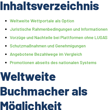
Inhaltsverzeichnis
Weltweite Wettportale als Option
Juristische Rahmenbedingungen und Informationen
Vorzüge und Nachteile bei Plattformen ohne LUGAS
Schutzmaßnahmen und Genehmigungen
Angebotene Bezahlwege im Vergleich
Promotionen abseits des nationalen Systems
Weltweite
Buchmacher als
Möglichkeit