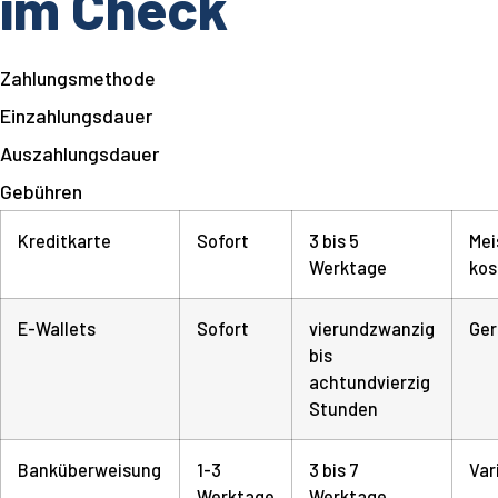
im Check
Zahlungsmethode
Einzahlungsdauer
Auszahlungsdauer
Gebühren
Kreditkarte
Sofort
3 bis 5
Mei
Werktage
kos
E-Wallets
Sofort
vierundzwanzig
Ger
bis
achtundvierzig
Stunden
Banküberweisung
1-3
3 bis 7
Var
Werktage
Werktage