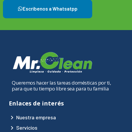
Escríbenos a Whatsatpp
Queremos hacer las tareas domésticas por ti,
para que tu tiempo libre sea para tu familia
Enlaces de interés
Nuestra empresa
Servicios