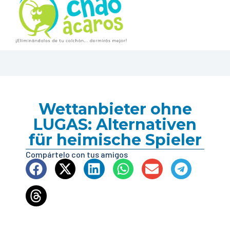
Wettanbieter ohne
LUGAS: Alternativen
für heimische Spieler
Compártelo con tus amigos