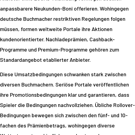
anpassbarere Neukunden-Boni offerieren. Wohingegen
deutsche Buchmacher restriktiven Regelungen folgen
müssen, formen weltweite Portale ihre Aktionen
kundenorientierter. Nachladeprämien, Cashback-
Programme und Premium-Programme gehören zum
Standardangebot etablierter Anbieter.
Diese Umsatzbedingungen schwanken stark zwischen
diversen Buchmachern. Seriöse Portale veröffentlichen
ihre Promotionsbedingungen klar und garantieren, dass
Spieler die Bedingungen nachvollziehen. Übliche Rollover-
Bedingungen bewegen sich zwischen den fünf- und 10-
fachen des Prämienbetrags, wohingegen diverse