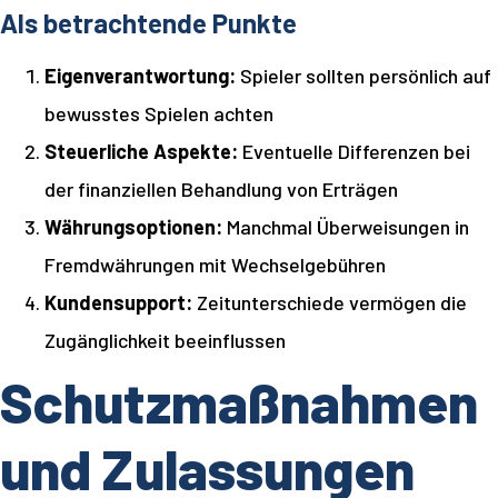
Als betrachtende Punkte
Eigenverantwortung:
Spieler sollten persönlich auf
bewusstes Spielen achten
Steuerliche Aspekte:
Eventuelle Differenzen bei
der finanziellen Behandlung von Erträgen
Währungsoptionen:
Manchmal Überweisungen in
Fremdwährungen mit Wechselgebühren
Kundensupport:
Zeitunterschiede vermögen die
Zugänglichkeit beeinflussen
Schutzmaßnahmen
und Zulassungen