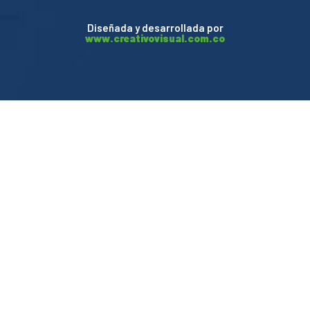
Diseñada y desarrollada por
www.creativovisual.com.co