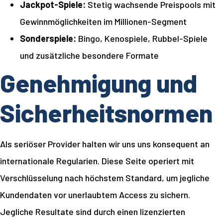
Jackpot-Spiele:
Stetig wachsende Preispools mit
Gewinnmöglichkeiten im Millionen-Segment
Sonderspiele:
Bingo, Kenospiele, Rubbel-Spiele
und zusätzliche besondere Formate
Genehmigung und
Sicherheitsnormen
Als seriöser Provider halten wir uns uns konsequent an
internationale Regularien. Diese Seite operiert mit
Verschlüsselung nach höchstem Standard, um jegliche
Kundendaten vor unerlaubtem Access zu sichern.
Jegliche Resultate sind durch einen lizenzierten