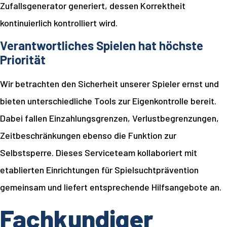
Zufallsgenerator generiert, dessen Korrektheit
kontinuierlich kontrolliert wird.
Verantwortliches Spielen hat höchste
Priorität
Wir betrachten den Sicherheit unserer Spieler ernst und
bieten unterschiedliche Tools zur Eigenkontrolle bereit.
Dabei fallen Einzahlungsgrenzen, Verlustbegrenzungen,
Zeitbeschränkungen ebenso die Funktion zur
Selbstsperre. Dieses Serviceteam kollaboriert mit
etablierten Einrichtungen für Spielsuchtprävention
gemeinsam und liefert entsprechende Hilfsangebote an.
Fachkundiger