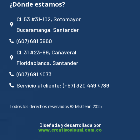
¿Dónde estamos?
Cl. 53 #31-102, Sotomayor
Bucaramanga, Santander
(607) 681 5960
Cl. 31 #23-89, Cañaveral
Floridablanca, Santander
(607) 691 4073
Servicio al cliente: (+57) 320 449 4786
Todos los derechos reservados © Mr.Clean 2025
Diseñada y desarrollada por
www.creativovisual.com.co