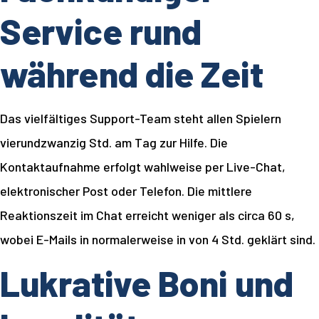
Service rund
während die Zeit
Das vielfältiges Support-Team steht allen Spielern
vierundzwanzig Std. am Tag zur Hilfe. Die
Kontaktaufnahme erfolgt wahlweise per Live-Chat,
elektronischer Post oder Telefon. Die mittlere
Reaktionszeit im Chat erreicht weniger als circa 60 s,
wobei E-Mails in normalerweise in von 4 Std. geklärt sind.
Lukrative Boni und