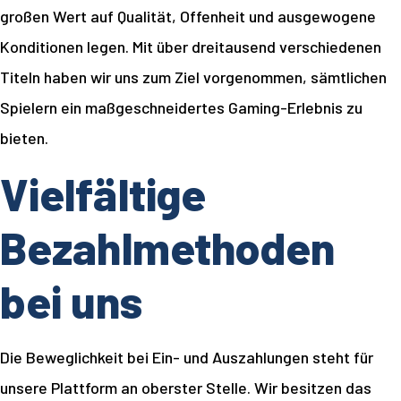
großen Wert auf Qualität, Offenheit und ausgewogene
Konditionen legen. Mit über dreitausend verschiedenen
Titeln haben wir uns zum Ziel vorgenommen, sämtlichen
Spielern ein maßgeschneidertes Gaming-Erlebnis zu
bieten.
Vielfältige
Bezahlmethoden
bei uns
Die Beweglichkeit bei Ein- und Auszahlungen steht für
unsere Plattform an oberster Stelle. Wir besitzen das