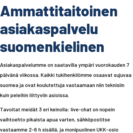
Ammattitaitoinen
asiakaspalvelu
suomenkielinen
Asiakaspalvelumme on saatavilla ympäri vuorokauden 7
päivänä viikossa. Kaikki tukihenkilömme osaavat sujuvaa
suomea ja ovat koulutettuja vastaamaan niin teknisiin
kuin peleihin liittyviin asioissa.
Tavoitat meidät 3 eri keinolla: live-chat on nopein
vaihtoehto pikaista apua varten, sähköpostitse
vastaamme 2-6 h sisällä, ja monipuolinen UKK-osio