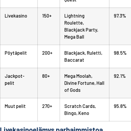
Livekasino
150+
Lightning
97.3%
Roulette,
Blackjack Party,
Mega Ball
Pöytäpelit
200+
Blackjack, Ruletti,
98.5%
Baccarat
Jackpot-
80+
Mega Moolah,
92.1%
pelit
Divine Fortune, Hall
of Gods
Muut pelit
270+
Scratch Cards,
95.8%
Bingo, Keno
Livekasinoelämys parhaimmistoa