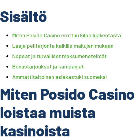
Sisältö
Miten Posido Casino erottuu kilpailijakentästä
Laaja pelitarjonta kaikille makujen mukaan
Nopeat ja turvalliset maksumenetelmät
Bonustarjoukset ja kampanjat
Ammattitaitoinen asiakastuki suomeksi
Miten Posido Casino
loistaa muista
kasinoista