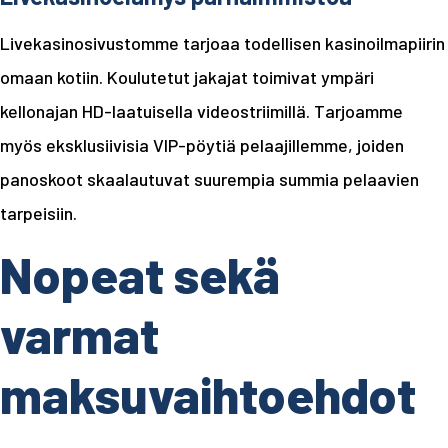
Livekasinosivustomme tarjoaa todellisen kasinoilmapiirin
omaan kotiin. Koulutetut jakajat toimivat ympäri
kellonajan HD-laatuisella videostriimillä. Tarjoamme
myös eksklusiivisia VIP-pöytiä pelaajillemme, joiden
panoskoot skaalautuvat suurempia summia pelaavien
tarpeisiin.
Nopeat sekä
varmat
maksuvaihtoehdot