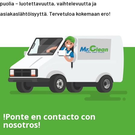
puolia – luotettavuutta, vaihtelevuutta ja
asiakaslähtöisyyttä. Tervetuloa kokemaan ero!
!Ponte en contacto con
nosotros!