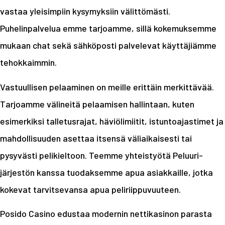
vastaa yleisimpiin kysymyksiin välittömästi.
Puhelinpalvelua emme tarjoamme, sillä kokemuksemme
mukaan chat sekä sähköposti palvelevat käyttäjiämme
tehokkaimmin.
Vastuullisen pelaaminen on meille erittäin merkittävää.
Tarjoamme välineitä pelaamisen hallintaan, kuten
esimerkiksi talletusrajat, häviölimiitit, istuntoajastimet ja
mahdollisuuden asettaa itsensä väliaikaisesti tai
pysyvästi pelikieltoon. Teemme yhteistyötä Peluuri-
järjestön kanssa tuodaksemme apua asiakkaille, jotka
kokevat tarvitsevansa apua peliriippuvuuteen.
Posido Casino edustaa modernin nettikasinon parasta