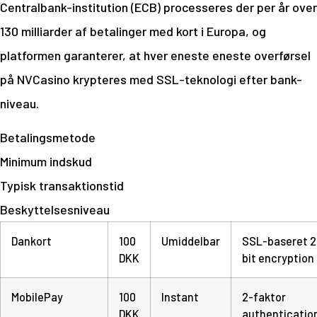
Centralbank-institution (ECB) processeres der per år over
130 milliarder af betalinger med kort i Europa, og
platformen garanterer, at hver eneste eneste overførsel
på NVCasino krypteres med SSL-teknologi efter bank-
niveau.
Betalingsmetode
Minimum indskud
Typisk transaktionstid
Beskyttelsesniveau
Dankort
100
Umiddelbar
SSL-baseret 2
DKK
bit encryption
MobilePay
100
Instant
2-faktor
DKK
authenticatio