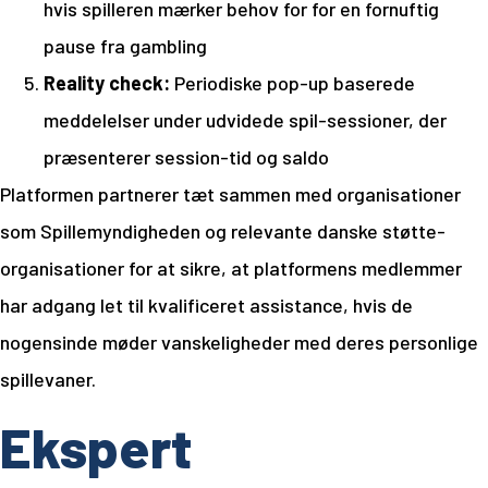
hvis spilleren mærker behov for for en fornuftig
pause fra gambling
Reality check:
Periodiske pop-up baserede
meddelelser under udvidede spil-sessioner, der
præsenterer session-tid og saldo
Platformen partnerer tæt sammen med organisationer
som Spillemyndigheden og relevante danske støtte-
organisationer for at sikre, at platformens medlemmer
har adgang let til kvalificeret assistance, hvis de
nogensinde møder vanskeligheder med deres personlige
spillevaner.
Ekspert