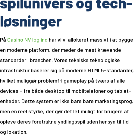
spilunivers og tech-
løsninger
På
Casino NV log ind
har vi vi allokeret massivt i at bygge
en moderne platform, der møder de mest krævende
standarder i branchen. Vores tekniske teknologiske
infrastruktur baserer sig på moderne HTML5-standarder,
hvilket muliggør problemfri gameplay på tværs af alle
devices – fra både desktop til mobiltelefoner og tablet-
enheder. Dette system er ikke bare bare marketingsprog,
men en reel styrke, der gør det let muligt for brugere at
opleve deres foretrukne yndlingsspil uden hensyn til tid
og lokation.