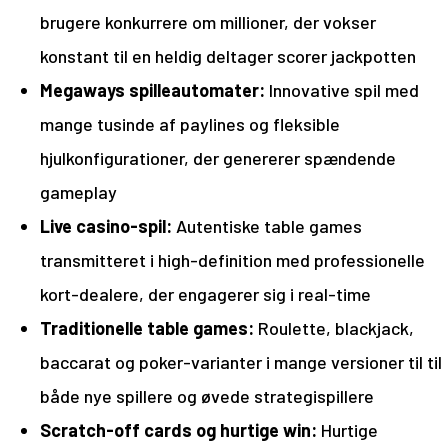
brugere konkurrere om millioner, der vokser
konstant til en heldig deltager scorer jackpotten
Megaways spilleautomater:
Innovative spil med
mange tusinde af paylines og fleksible
hjulkonfigurationer, der genererer spændende
gameplay
Live casino-spil:
Autentiske table games
transmitteret i high-definition med professionelle
kort-dealere, der engagerer sig i real-time
Traditionelle table games:
Roulette, blackjack,
baccarat og poker-varianter i mange versioner til til
både nye spillere og øvede strategispillere
Scratch-off cards og hurtige win:
Hurtige