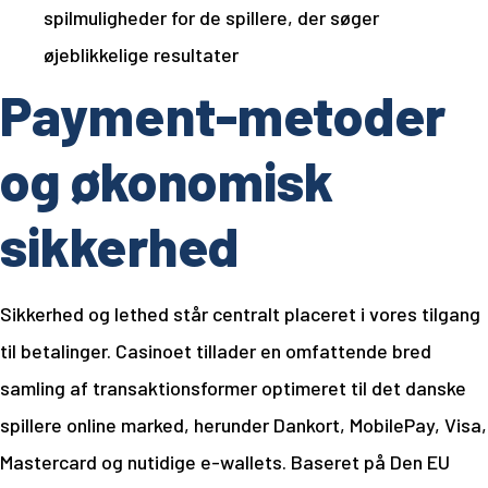
spilmuligheder for de spillere, der søger
øjeblikkelige resultater
Payment-metoder
og økonomisk
sikkerhed
Sikkerhed og lethed står centralt placeret i vores tilgang
til betalinger. Casinoet tillader en omfattende bred
samling af transaktionsformer optimeret til det danske
spillere online marked, herunder Dankort, MobilePay, Visa,
Mastercard og nutidige e-wallets. Baseret på Den EU