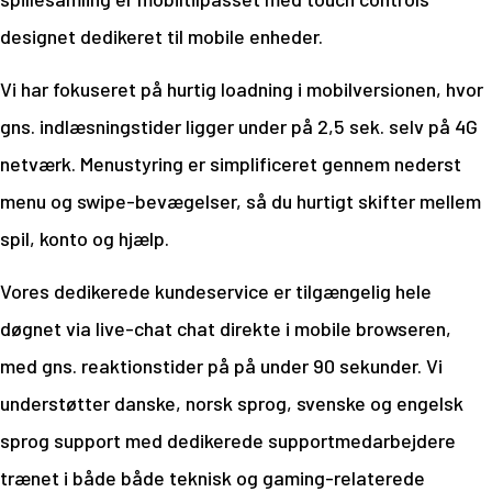
designet dedikeret til mobile enheder.
Vi har fokuseret på hurtig loadning i mobilversionen, hvor
gns. indlæsningstider ligger under på 2,5 sek. selv på 4G
netværk. Menustyring er simplificeret gennem nederst
menu og swipe-bevægelser, så du hurtigt skifter mellem
spil, konto og hjælp.
Vores dedikerede kundeservice er tilgængelig hele
døgnet via live-chat chat direkte i mobile browseren,
med gns. reaktionstider på på under 90 sekunder. Vi
understøtter danske, norsk sprog, svenske og engelsk
sprog support med dedikerede supportmedarbejdere
trænet i både både teknisk og gaming-relaterede