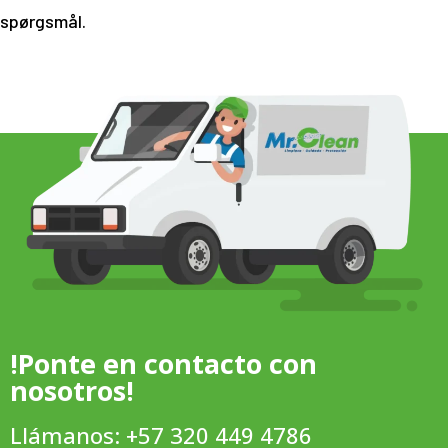
spørgsmål.
!Ponte en contacto con
nosotros!
Llámanos: +57 320 449 4786