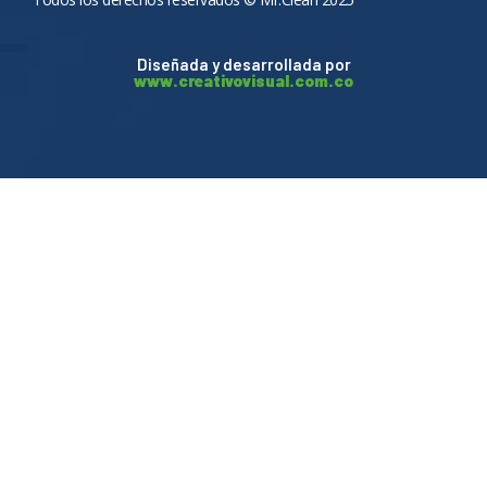
Diseñada y desarrollada por
www.creativovisual.com.co