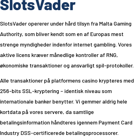
SlotsVader
SlotsVader opererer under hård tilsyn fra Malta Gaming
Authority, som bliver kendt som en af Europas mest
strenge myndigheder indenfor internet gambling. Vores
aktive licens kræver månedlige kontroller af RNG,
økonomiske transaktioner og ansvarligt spil-protokoller.
Alle transaktioner på platformens casino krypteres med
256-bits SSL-kryptering – identisk niveau som
internationale banker benytter. Vi gemmer aldrig hele
kortdata på vores servere, da samtlige
betalingsinformation håndteres igennem Payment Card
Industry DSS-certificerede betalingsprocessorer.