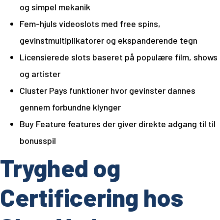
og simpel mekanik
Fem-hjuls videoslots med free spins,
gevinstmultiplikatorer og ekspanderende tegn
Licensierede slots baseret på populære film, shows
og artister
Cluster Pays funktioner hvor gevinster dannes
gennem forbundne klynger
Buy Feature features der giver direkte adgang til til
bonusspil
Tryghed og
Certificering hos