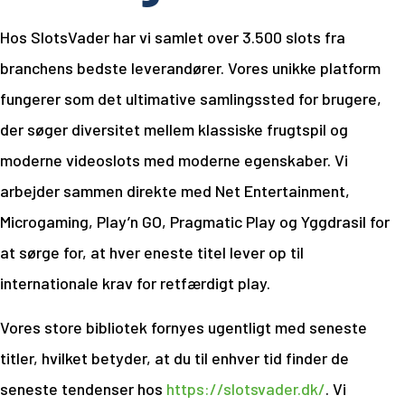
Hos SlotsVader har vi samlet over 3.500 slots fra
branchens bedste leverandører. Vores unikke platform
fungerer som det ultimative samlingssted for brugere,
der søger diversitet mellem klassiske frugtspil og
moderne videoslots med moderne egenskaber. Vi
arbejder sammen direkte med Net Entertainment,
Microgaming, Play’n GO, Pragmatic Play og Yggdrasil for
at sørge for, at hver eneste titel lever op til
internationale krav for retfærdigt play.
Vores store bibliotek fornyes ugentligt med seneste
titler, hvilket betyder, at du til enhver tid finder de
seneste tendenser hos
https://slotsvader.dk/
. Vi