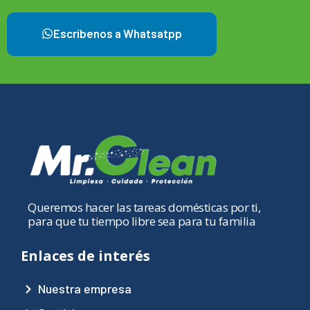
Escríbenos a Whatsatpp
Queremos hacer las tareas domésticas por ti,
para que tu tiempo libre sea para tu familia
Enlaces de interés
Nuestra empresa