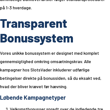
på 1-3 hverdage.
Transparent
Bonussystem
Vores unikke bonussystem er designet med komplet
gennemsigtighed omkring omsætningskrav. Alle
kampagner hos SlotsVader inkluderer udførlige
betingelser direkte på bonussiden, så du eksakt ved,
hvad der bliver krævet før hævning.
Løbende Kampagnetyper
Velkomstbonusser spredt over de indledende tre