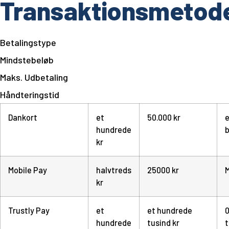
Transaktionsmetod
Betalingstype
Mindstebeløb
Maks. Udbetaling
Håndteringstid
Dankort
et
50.000 kr
e
hundrede
kr
Mobile Pay
halvtreds
25000 kr
kr
Trustly Pay
et
et hundrede
hundrede
tusind kr
t