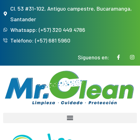
Cl. 53 #31-102, Antiguo campestre, Bucaramanga,
Santander
Whatsapp: (+57) 320 449 4786
Teléfono: (+57) 681 5960
Síguenos en: