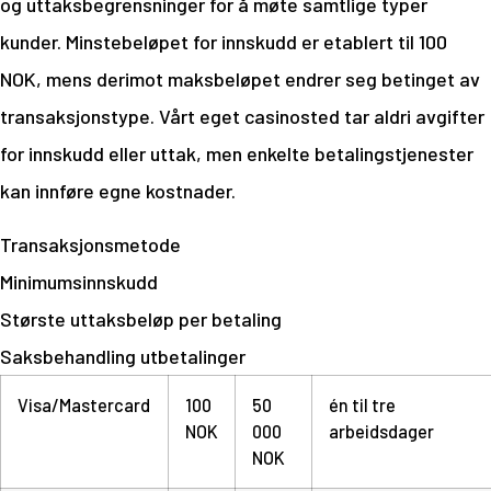
og uttaksbegrensninger for å møte samtlige typer
kunder. Minstebeløpet for innskudd er etablert til 100
NOK, mens derimot maksbeløpet endrer seg betinget av
transaksjonstype. Vårt eget casinosted tar aldri avgifter
for innskudd eller uttak, men enkelte betalingstjenester
kan innføre egne kostnader.
Transaksjonsmetode
Minimumsinnskudd
Største uttaksbeløp per betaling
Saksbehandling utbetalinger
Visa/Mastercard
100
50
én til tre
NOK
000
arbeidsdager
NOK