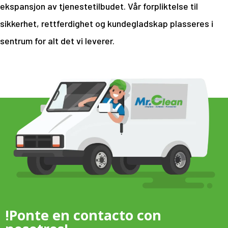
ekspansjon av tjenestetilbudet. Vår forpliktelse til
sikkerhet, rettferdighet og kundegladskap plasseres i
sentrum for alt det vi leverer.
!Ponte en contacto con