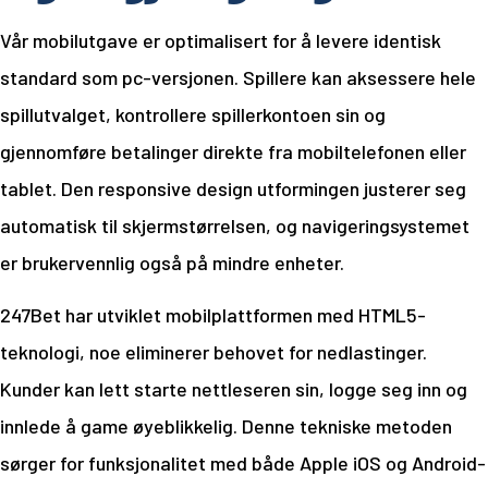
Vår mobilutgave er optimalisert for å levere identisk
standard som pc-versjonen. Spillere kan aksessere hele
spillutvalget, kontrollere spillerkontoen sin og
gjennomføre betalinger direkte fra mobiltelefonen eller
tablet. Den responsive design utformingen justerer seg
automatisk til skjermstørrelsen, og navigeringsystemet
er brukervennlig også på mindre enheter.
247Bet har utviklet mobilplattformen med HTML5-
teknologi, noe eliminerer behovet for nedlastinger.
Kunder kan lett starte nettleseren sin, logge seg inn og
innlede å game øyeblikkelig. Denne tekniske metoden
sørger for funksjonalitet med både Apple iOS og Android-