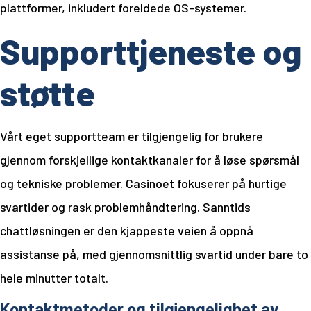
plattformer, inkludert foreldede OS-systemer.
Supporttjeneste og
støtte
Vårt eget supportteam er tilgjengelig for brukere
gjennom forskjellige kontaktkanaler for å løse spørsmål
og tekniske problemer. Casinoet fokuserer på hurtige
svartider og rask problemhåndtering. Sanntids
chattløsningen er den kjappeste veien å oppnå
assistanse på, med gjennomsnittlig svartid under bare to
hele minutter totalt.
Kontaktmetoder og tilgjengelighet av