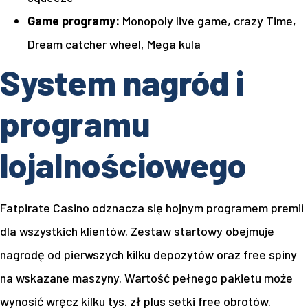
Game programy:
Monopoly live game, crazy Time,
Dream catcher wheel, Mega kula
System nagród i
programu
lojalnościowego
Fatpirate Casino odznacza się hojnym programem premii
dla wszystkich klientów. Zestaw startowy obejmuje
nagrodę od pierwszych kilku depozytów oraz free spiny
na wskazane maszyny. Wartość pełnego pakietu może
wynosić wręcz kilku tys. zł plus setki free obrotów.