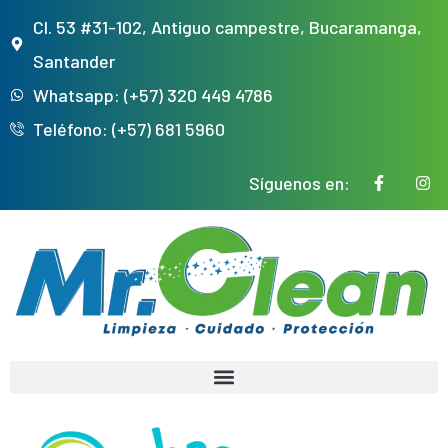
Cl. 53 #31-102, Antiguo campestre, Bucaramanga,
Santander
Whatsapp: (+57) 320 449 4786
Teléfono: (+57) 681 5960
Síguenos en: