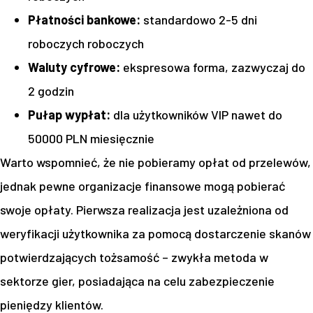
Płatności bankowe:
standardowo 2-5 dni
roboczych roboczych
Waluty cyfrowe:
ekspresowa forma, zazwyczaj do
2 godzin
Pułap wypłat:
dla użytkowników VIP nawet do
50000 PLN miesięcznie
Warto wspomnieć, że nie pobieramy opłat od przelewów,
jednak pewne organizacje finansowe mogą pobierać
swoje opłaty. Pierwsza realizacja jest uzależniona od
weryfikacji użytkownika za pomocą dostarczenie skanów
potwierdzających tożsamość – zwykła metoda w
sektorze gier, posiadająca na celu zabezpieczenie
pieniędzy klientów.