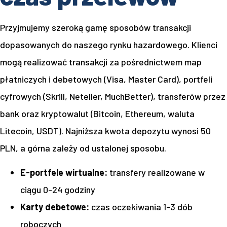
Przyjmujemy szeroką gamę sposobów transakcji
dopasowanych do naszego rynku hazardowego. Klienci
mogą realizować transakcji za pośrednictwem map
płatniczych i debetowych (Visa, Master Card), portfeli
cyfrowych (Skrill, Neteller, MuchBetter), transferów przez
bank oraz kryptowalut (Bitcoin, Ethereum, waluta
Litecoin, USDT). Najniższa kwota depozytu wynosi 50
PLN, a górna zależy od ustalonej sposobu.
E-portfele wirtualne:
transfery realizowane w
ciągu 0-24 godziny
Karty debetowe:
czas oczekiwania 1-3 dób
roboczych