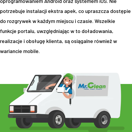
oprogramowaniem Android oraz systemem iOS. Nie
potrzebuje instalacji ekstra apek, co upraszcza dostępie
do rozgrywek w każdym miejscu i czasie. Wszelkie
funkcje portalu, uwzględniając w to doładowania,
realizacje i obsługę klienta, są osiągalne również w
wariancie mobile.