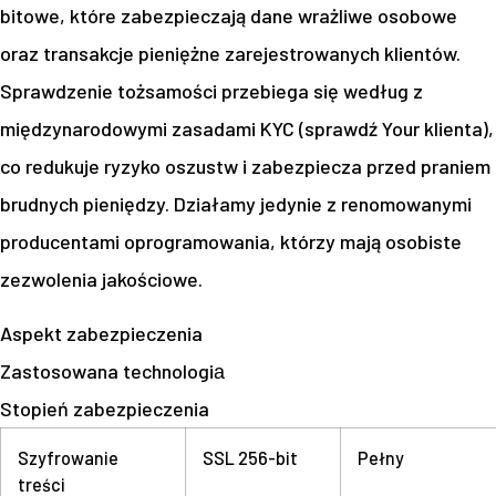
bitowe, które zabezpieczają dane wrażliwe osobowe
oraz transakcje pieniężne zarejestrowanych klientów.
Sprawdzenie tożsamości przebiega się według z
międzynarodowymi zasadami KYC (sprawdź Your klienta),
co redukuje ryzyko oszustw i zabezpiecza przed praniem
brudnych pieniędzy. Działamy jedynie z renomowanymi
producentami oprogramowania, którzy mają osobiste
zezwolenia jakościowe.
Aspekt zabezpieczenia
Zastosowana technologiа
Stopień zabezpieczenia
Szyfrowanie
SSL 256-bit
Pełny
treści