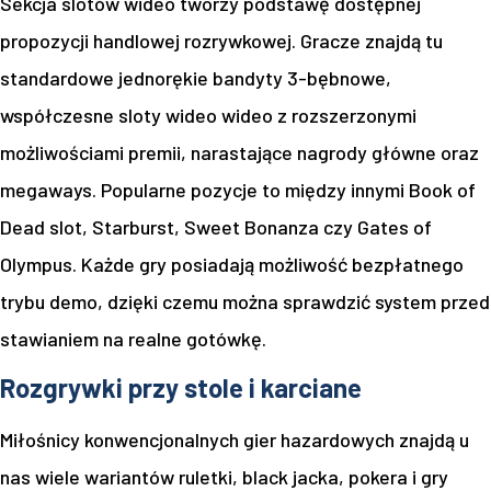
Sekcja slotów wideo tworzy podstawę dostępnej
propozycji handlowej rozrywkowej. Gracze znajdą tu
standardowe jednorękie bandyty 3-bębnowe,
współczesne sloty wideo wideo z rozszerzonymi
możliwościami premii, narastające nagrody główne oraz
megaways. Popularne pozycje to między innymi Book of
Dead slot, Starburst, Sweet Bonanza czy Gates of
Olympus. Każde gry posiadają możliwość bezpłatnego
trybu demo, dzięki czemu można sprawdzić system przed
stawianiem na realne gotówkę.
Rozgrywki przy stole i karciane
Miłośnicy konwencjonalnych gier hazardowych znajdą u
nas wiele wariantów ruletki, black jacka, pokera i gry