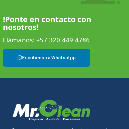
!Ponte en contacto con
nosotros!
Llámanos: +57 320 449 4786
Escríbenos a Whatsatpp