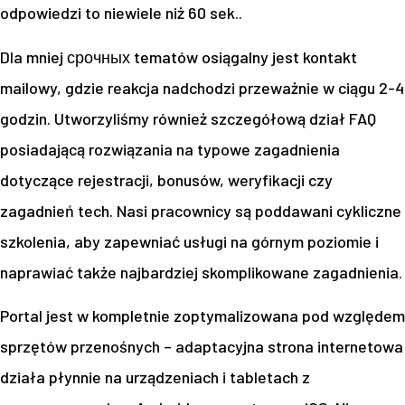
odpowiedzi to niewiele niż 60 sek..
Dla mniej срочных tematów osiągalny jest kontakt
mailowy, gdzie reakcja nadchodzi przeważnie w ciągu 2-4
godzin. Utworzyliśmy również szczegółową dział FAQ
posiadającą rozwiązania na typowe zagadnienia
dotyczące rejestracji, bonusów, weryfikacji czy
zagadnień tech. Nasi pracownicy są poddawani cykliczne
szkolenia, aby zapewniać usługi na górnym poziomie i
naprawiać także najbardziej skomplikowane zagadnienia.
Portal jest w kompletnie zoptymalizowana pod względem
sprzętów przenośnych – adaptacyjna strona internetowa
działa płynnie na urządzeniach i tabletach z