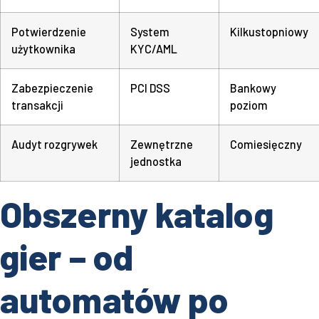
Potwierdzenie
System
Kilkustopniowy
użytkownika
KYC/AML
Zabezpieczenie
PCI DSS
Bankowy
transakcji
poziom
Audyt rozgrywek
Zewnętrzne
Comiesięczny
jednostka
Obszerny katalog
gier – od
automatów po