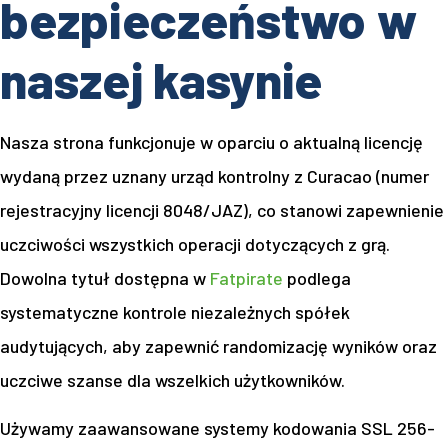
bezpieczeństwo w
naszej kasynie
Nasza strona funkcjonuje w oparciu o aktualną licencję
wydaną przez uznany urząd kontrolny z Curacao (numer
rejestracyjny licencji 8048/JAZ), co stanowi zapewnienie
uczciwości wszystkich operacji dotyczących z grą.
Dowolna tytuł dostępna w
Fatpirate
podlega
systematyczne kontrole niezależnych spółek
audytujących, aby zapewnić randomizację wyników oraz
uczciwe szanse dla wszelkich użytkowników.
Używamy zaawansowane systemy kodowania SSL 256-