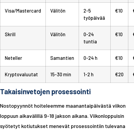
Visa/Mastercard
Välitön
2-5
€10
työpäivää
Skrill
Välitön
0-24
€10
tuntia
Neteller
Samantien
0-24 h
€10
Kryptovaluutat
15-30 min
1-2 h
€20
Takaisinvetojen prosessointi
Nostopyynnöt hoiteleemme maanantaipäivästä viikon
loppuun aikavälillä 9-18 jakson aikana. Viikonloppuisin
syötetyt kotiutukset menevät prosessointiin tulevana