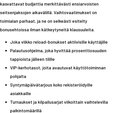
kasvattavat budjettia merkittävästi ensiarvoisten
seitsenjaksojen aikavälillä. Vaihtovaatimukset on
toimialan parhaat, ja ne on selkeästi esitelty
bonusehtoissa ilman kätkeytyneitä klausuuleita.
Joka viikko reload-bonukset aktiivisille käyttäjille
Palautusohjelma, joka hyvittää prosenttiosuuden
tappioista jälleen tilille
VIP-kerhotasot, joita avautuvat käyttötoiminnan
pohjalta
Syntymäpäivätarjous koko rekisteröidyille
asiakkaille
Turnaukset ja kilpailusarjat viikoittain vaihtelevilla
palkintomäärillä