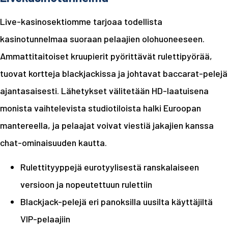
Live-kasinosektiomme tarjoaa todellista
kasinotunnelmaa suoraan pelaajien olohuoneeseen.
Ammattitaitoiset kruupierit pyörittävät rulettipyörää,
tuovat kortteja blackjackissa ja johtavat baccarat-pelejä
ajantasaisesti. Lähetykset välitetään HD-laatuisena
monista vaihtelevista studiotiloista halki Euroopan
mantereella, ja pelaajat voivat viestiä jakajien kanssa
chat-ominaisuuden kautta.
Rulettityyppejä eurotyylisestä ranskalaiseen
versioon ja nopeutettuun rulettiin
Blackjack-pelejä eri panoksilla uusilta käyttäjiltä
VIP-pelaajiin