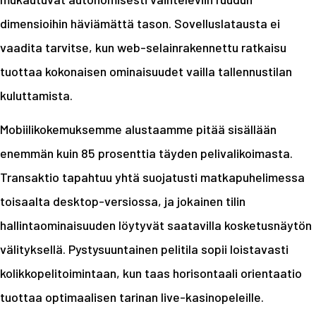
dimensioihin häviämättä tason. Sovelluslatausta ei
vaadita tarvitse, kun web-selainrakennettu ratkaisu
tuottaa kokonaisen ominaisuudet vailla tallennustilan
kuluttamista.
Mobiilikokemuksemme alustaamme pitää sisällään
enemmän kuin 85 prosenttia täyden pelivalikoimasta.
Transaktio tapahtuu yhtä suojatusti matkapuhelimessa
toisaalta desktop-versiossa, ja jokainen tilin
hallintaominaisuuden löytyvät saatavilla kosketusnäytön
välityksellä. Pystysuuntainen pelitila sopii loistavasti
kolikkopelitoimintaan, kun taas horisontaali orientaatio
tuottaa optimaalisen tarinan live-kasinopeleille.