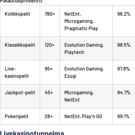
Palautusprosentti
Kolikkopelit
780+
NetEnt,
96.2%
Microgaming,
Pragmatic Play
Klassikkopelit
120+
Evolution Gaming,
98.5%
Playtech
Live-
95+
Evolution Gaming,
97.8%
kasinopelit
Ezugi
Jackpot-pelit
45+
Microgaming,
94.7%
NetEnt
Pokeripelit
28+
NetEnt, Play’n GO
99.1%
Livekasinotunnelma