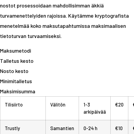
nostot prosessoidaan mahdollisimman äkkiä
turvamenettelyiden rajoissa. Käytämme kryptografista
menetelmää koko maksutapahtumissa maksimaalisen
tietoturvan turvaamiseksi.
Maksumetodi
Talletus kesto
Nosto kesto
Minimitalletus
Maksimisumma
Tilisiirto
Välitön
1-3
€20
arkipäivää
Trustly
Samantien
0-24 h
€10