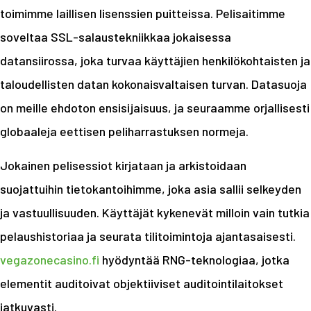
toimimme laillisen lisenssien puitteissa. Pelisaitimme
soveltaa SSL-salaustekniikkaa jokaisessa
datansiirossa, joka turvaa käyttäjien henkilökohtaisten ja
taloudellisten datan kokonaisvaltaisen turvan. Datasuoja
on meille ehdoton ensisijaisuus, ja seuraamme orjallisesti
globaaleja eettisen peliharrastuksen normeja.
Jokainen pelisessiot kirjataan ja arkistoidaan
suojattuihin tietokantoihimme, joka asia sallii selkeyden
ja vastuullisuuden. Käyttäjät kykenevät milloin vain tutkia
pelaushistoriaa ja seurata tilitoimintoja ajantasaisesti.
vegazonecasino.fi
hyödyntää RNG-teknologiaa, jotka
elementit auditoivat objektiiviset auditointilaitokset
jatkuvasti.