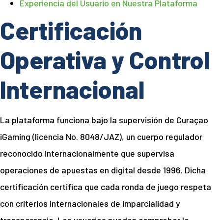
Experiencia del Usuario en Nuestra Plataforma
Certificación
Operativa y Control
Internacional
La plataforma funciona bajo la supervisión de Curaçao
iGaming (licencia No. 8048/JAZ), un cuerpo regulador
reconocido internacionalmente que supervisa
operaciones de apuestas en digital desde 1996. Dicha
certificación certifica que cada ronda de juego respeta
con criterios internacionales de imparcialidad y
transparencia. Los usuarios pueden comprobar la