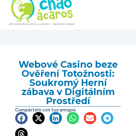
Webové Casino beze
Ověření Totožnosti:
Soukromý Herní
zábava v Digitálním
Prostředí
Compártelo con tus amigos