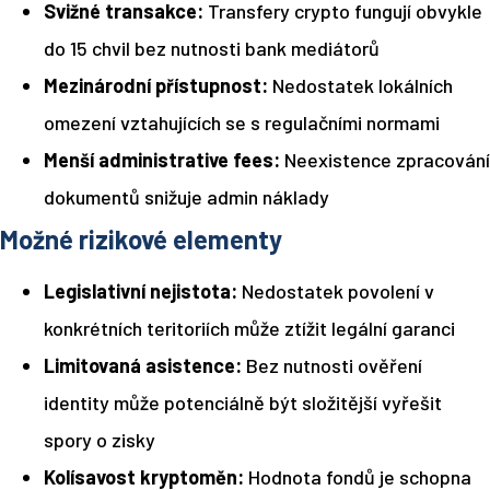
Svižné transakce:
Transfery crypto fungují obvykle
do 15 chvil bez nutnosti bank mediátorů
Mezinárodní přístupnost:
Nedostatek lokálních
omezení vztahujících se s regulačními normami
Menší administrative fees:
Neexistence zpracování
dokumentů snižuje admin náklady
Možné rizikové elementy
Legislativní nejistota:
Nedostatek povolení v
konkrétních teritoriích může ztížit legální garanci
Limitovaná asistence:
Bez nutnosti ověření
identity může potenciálně být složitější vyřešit
spory o zisky
Kolísavost kryptoměn:
Hodnota fondů je schopna