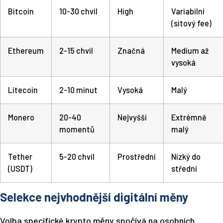
Bitcoin
10-30 chvil
High
Variabilní
(sítový fee)
Ethereum
2-15 chvil
Značná
Medium až
vysoká
Litecoin
2-10 minut
Vysoká
Malý
Monero
20-40
Nejvyšší
Extrémně
momentů
malý
Tether
5-20 chvil
Prostřední
Nízký do
(USDT)
střední
Selekce nejvhodnější digitální měny
Volba specifické krypto měny spočívá na osobních