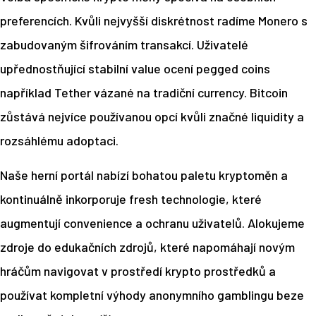
preferencích. Kvůli nejvyšší diskrétnost radíme Monero s
zabudovaným šifrováním transakcí. Uživatelé
upřednostňující stabilní value ocení pegged coins
například Tether vázané na tradiční currency. Bitcoin
zůstává nejvíce používanou opcí kvůli značné liquidity a
rozsáhlému adoptaci.
Naše herní portál nabízí bohatou paletu kryptoměn a
kontinuálně inkorporuje fresh technologie, které
augmentují convenience a ochranu uživatelů. Alokujeme
zdroje do edukačních zdrojů, které napomáhají novým
hráčům navigovat v prostředí krypto prostředků a
používat kompletní výhody anonymního gamblingu beze