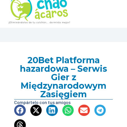
20Bet Platforma
hazardowa – Serwis
Gier z
Międzynarodowym
Zasięgiem
Compártelo con tus amigos