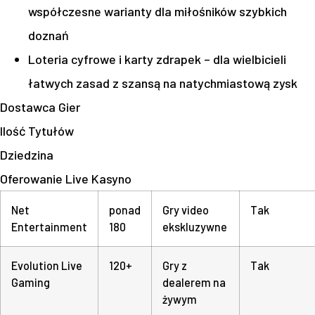
współczesne warianty dla miłośników szybkich
doznań
Loteria cyfrowe i karty zdrapek – dla wielbicieli
łatwych zasad z szansą na natychmiastową zysk
Dostawca Gier
Ilość Tytułów
Dziedzina
Oferowanie Live Kasyno
Net
ponad
Gry video
Tak
Entertainment
180
ekskluzywne
Evolution Live
120+
Gry z
Tak
Gaming
dealerem na
żywym