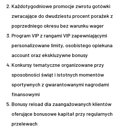
Każdotygodniowe promocje zwrotu gotówki
zwracające do dwudziestu procent porażek z
poprzedniego okresu bez warunku wager
Program VIP z rangami VIP zapewniającymi
personalizowane limity, osobistego opiekuna
account oraz ekskluzywne bonusy
Konkursy tematyczne organizowane przy
sposobności świąt i istotnych momentów
sportywnych z gwarantowanymi nagrodami
finansowymi
Bonusy reload dla zaangażowanych klientów
oferujące bonusowe kapitał przy regularnych
przelewach