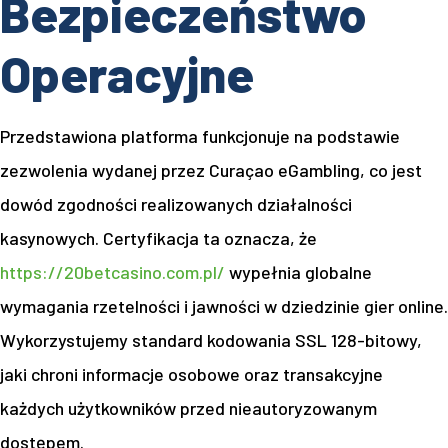
Bezpieczeństwo
Operacyjne
Przedstawiona platforma funkcjonuje na podstawie
zezwolenia wydanej przez Curaçao eGambling, co jest
dowód zgodności realizowanych działalności
kasynowych. Certyfikacja ta oznacza, że
https://20betcasino.com.pl/
wypełnia globalne
wymagania rzetelności i jawności w dziedzinie gier online.
Wykorzystujemy standard kodowania SSL 128-bitowy,
jaki chroni informacje osobowe oraz transakcyjne
każdych użytkowników przed nieautoryzowanym
dostępem.