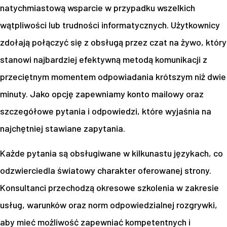
natychmiastową wsparcie w przypadku wszelkich
wątpliwości lub trudności informatycznych. Użytkownicy
zdołają połączyć się z obsługą przez czat na żywo, który
stanowi najbardziej efektywną metodą komunikacji z
przeciętnym momentem odpowiadania krótszym niż dwie
minuty. Jako opcję zapewniamy konto mailowy oraz
szczegółowe pytania i odpowiedzi, które wyjaśnia na
najchętniej stawiane zapytania.
Każde pytania są obsługiwane w kilkunastu językach, co
odzwierciedla światowy charakter oferowanej strony.
Konsultanci przechodzą okresowe szkolenia w zakresie
usług, warunków oraz norm odpowiedzialnej rozgrywki,
aby mieć możliwość zapewniać kompetentnych i