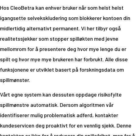
Hos CleoBetra kan enhver bruker når som helst helst
igangsette selvekskludering som blokkerer kontoen din
midlertidig alternativt permanent. Vi her tilbyr også
realitetssjekker som stopper spilløkten med jevne
mellomrom for å presentere deg hvor mye lenge du er
spilt og hvor mye mye brukeren har forbrukt. Alle disse
funksjonene er utviklet basert på forskningsdata om
spillmønster.
Vårt egne system kan dessuten oppdage risikofylte
spillmønstre automatisk. Dersom algoritmen vår
identifiserer mulig problematisk adferd, kontakter
kundeservicen deg proaktivt for en vennlig sjekk. Denne
kontakten er ikke for å redusere din spillefrihet, men for å