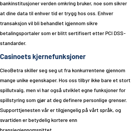
bankinstitusjoner verden omkring bruker, noe som sikrer
at dine data til enhver tid er trygg hos oss. Enhver
transaksjon vil bli behandlet igjennom sikre
betalingsportaler som er blitt sertifisert etter PCI DSS-
standarder.
Casinoets kjernefunksjoner
CleoBetra skiller seg seg ut fra konkurrentene gjennom
mange unike egenskaper. Hos oss tilbyr ikke bare et stort
spillutvalg, men vi har også utviklet egne funksjoner for
spillstyring som gjør at deg definere personlige grenser.
Supporttjenesten vår er tilgjengelig på vårt språk, og
svartiden er betydelig kortere enn
bransjegjennomsnittet.