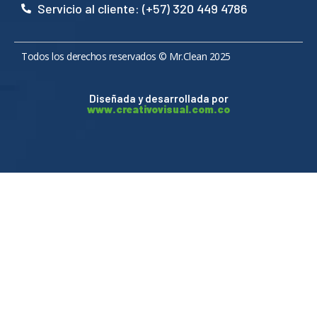
Servicio al cliente: (+57) 320 449 4786
Todos los derechos reservados © Mr.Clean 2025
Diseñada y desarrollada por
www.creativovisual.com.co