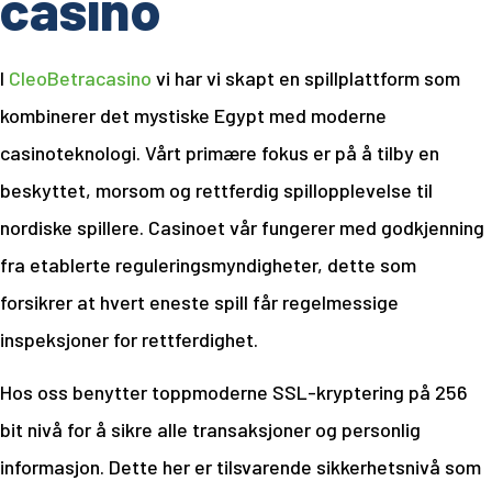
casino
I
CleoBetracasino
vi har vi skapt en spillplattform som
kombinerer det mystiske Egypt med moderne
casinoteknologi. Vårt primære fokus er på å tilby en
beskyttet, morsom og rettferdig spillopplevelse til
nordiske spillere. Casinoet vår fungerer med godkjenning
fra etablerte reguleringsmyndigheter, dette som
forsikrer at hvert eneste spill får regelmessige
inspeksjoner for rettferdighet.
Hos oss benytter toppmoderne SSL-kryptering på 256
bit nivå for å sikre alle transaksjoner og personlig
informasjon. Dette her er tilsvarende sikkerhetsnivå som