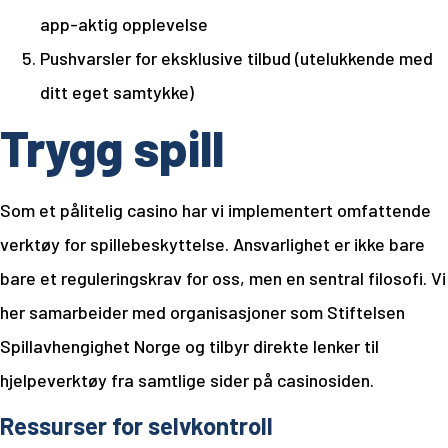
app-aktig opplevelse
Pushvarsler for eksklusive tilbud (utelukkende med
ditt eget samtykke)
Trygg spill
Som et pålitelig casino har vi implementert omfattende
verktøy for spillebeskyttelse. Ansvarlighet er ikke bare
bare et reguleringskrav for oss, men en sentral filosofi. Vi
her samarbeider med organisasjoner som Stiftelsen
Spillavhengighet Norge og tilbyr direkte lenker til
hjelpeverktøy fra samtlige sider på casinosiden.
Ressurser for selvkontroll