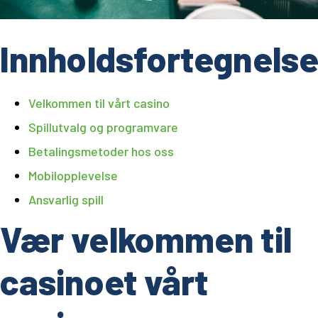
Innholdsfortegnels
Velkommen til vårt casino
Spillutvalg og programvare
Betalingsmetoder hos oss
Mobilopplevelse
Ansvarlig spill
Vær velkommen til
casinoet vårt