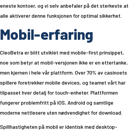
eneste kontoer, og vi selv anbefaler på det sterkeste at
alle aktiverer denne funksjonen for optimal sikkerhet.
Mobil-erfaring
CleoBetra er blitt utviklet med mobile-first prinsippet,
noe som betyr at mobil-versjonen ikke er en ettertanke,
men kjernen i hele vår plattform. Over 70% av casinoets
spillere foretrekker mobile devices, og teamet vårt har
tilpasset hver detalj for touch-enheter. Plattformen
fungerer problemfritt på iOS, Android og samtlige
moderne nettlesere uten nødvendighet for download.
Spillhastigheten på mobil er identisk med desktop-