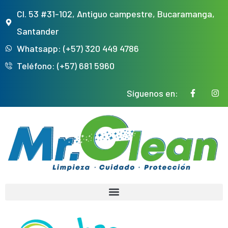
Cl. 53 #31-102, Antiguo campestre, Bucaramanga,
Santander
Whatsapp: (+57) 320 449 4786
Teléfono: (+57) 681 5960
Síguenos en: