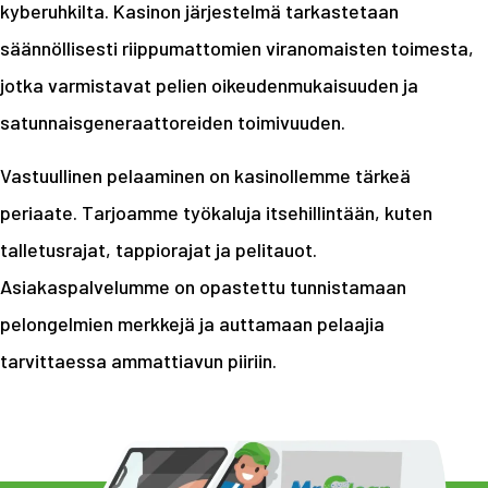
kyberuhkilta. Kasinon järjestelmä tarkastetaan
säännöllisesti riippumattomien viranomaisten toimesta,
jotka varmistavat pelien oikeudenmukaisuuden ja
satunnaisgeneraattoreiden toimivuuden.
Vastuullinen pelaaminen on kasinollemme tärkeä
periaate. Tarjoamme työkaluja itsehillintään, kuten
talletusrajat, tappiorajat ja pelitauot.
Asiakaspalvelumme on opastettu tunnistamaan
pelongelmien merkkejä ja auttamaan pelaajia
tarvittaessa ammattiavun piiriin.