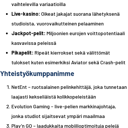
vaihtelevilla variaatioilla
Live-kasino:
Oikeat jakajat suorana lähetyksenä
studioista, vuorovaikutteinen pelaaminen
Jackpot-pelit:
Miljoonien eurojen voittopotentiaali
kasvavissa peleissä
Pikapelit:
Ripeät kierrokset sekä välittömät
tulokset kuten esimerkiksi Aviator sekä Crash-pelit
Yhteistyökumppanimme
NetEnt – ruotsalainen pelinkehittäjä, joka tunnetaan
laajasti kekseliäistä kolikkopeleistään
Evolution Gaming – live-pelien markkinajohtaja,
jonka studiot sijaitsevat ympäri maailmaa
Play’n GO – laadukkaita mobiilioptimoituja pelejä