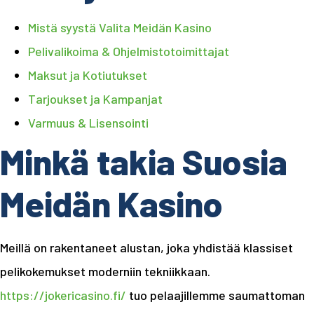
Mistä syystä Valita Meidän Kasino
Pelivalikoima & Ohjelmistotoimittajat
Maksut ja Kotiutukset
Tarjoukset ja Kampanjat
Varmuus & Lisensointi
Minkä takia Suosia
Meidän Kasino
Meillä on rakentaneet alustan, joka yhdistää klassiset
pelikokemukset moderniin tekniikkaan.
https://jokericasino.fi/
tuo pelaajillemme saumattoman