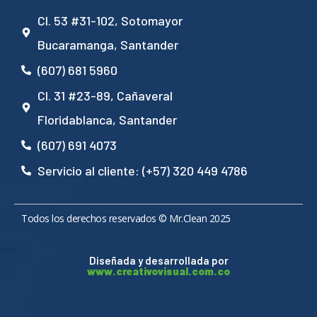
Cl. 53 #31-102, Sotomayor
Bucaramanga, Santander
(607) 681 5960
Cl. 31 #23-89, Cañaveral
Floridablanca, Santander
(607) 691 4073
Servicio al cliente: (+57) 320 449 4786
Todos los derechos reservados © Mr.Clean 2025
Diseñada y desarrollada por
www.creativovisual.com.co