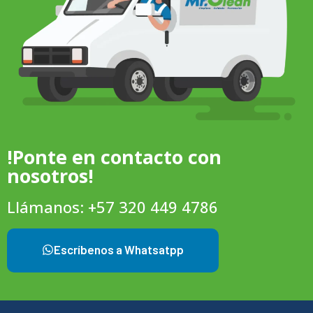
!Ponte en contacto con
nosotros!
Llámanos: +57 320 449 4786
Escríbenos a Whatsatpp