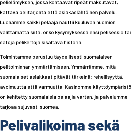
pelielämyksen, jossa kohtaavat ripeät maksutavat,
kattava pelitarjonta että asiakaslähtöinen palvelu.
Luonamme kaikki pelaaja nauttii kuuluvan huomion
välittämättä siitä, onko kysymyksessä ensi pelisessio tai
satoja pelikertoja sisältävä historia.
Toimintamme perustuu täydellisesti suomalaisen
pelitoiminnan ymmärtämiseen. Ymmärrämme, mitä
suomalaiset asiakkaat pitävät tärkeinä: rehellisyyttä,
avoimuutta että varmuutta. Kasinomme käyttöympäristö
on kehitetty suomalaisia pelaajia varten, ja palvelumme
tarjoaa sujuvasti suomea.
Pelivalikoima sekä