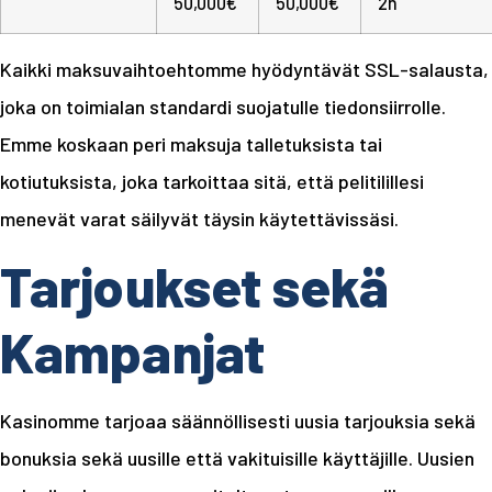
50,000€
50,000€
2h
Kaikki maksuvaihtoehtomme hyödyntävät SSL-salausta,
joka on toimialan standardi suojatulle tiedonsiirrolle.
Emme koskaan peri maksuja talletuksista tai
kotiutuksista, joka tarkoittaa sitä, että pelitilillesi
menevät varat säilyvät täysin käytettävissäsi.
Tarjoukset sekä
Kampanjat
Kasinomme tarjoaa säännöllisesti uusia tarjouksia sekä
bonuksia sekä uusille että vakituisille käyttäjille. Uusien