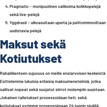
Pragmatic – monipuolinen valikoima kolikkopelejä
sekä live-pelejä
Yggdrasil – ulkoasultaan upeita ja pelitoiminnoiltaan
uudistavia pelejä
Maksut sekä
Kotiutukset
Rahaliikenteen sujuvuus on meille ensiarvoisen keskeistä.
Esittelemme lukuisia erilaisia maksumenetelmiä, jotka
sallivat nopeat sekä suojatut siirrot molempiin suuntaan.
Jokainen talletukset prosessoidaan heti, sekä
kotiutukset pyrimme prosessoimaan 24 tunnin sisällä.