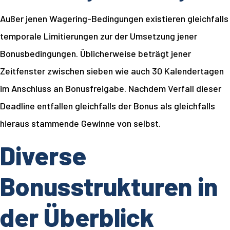
Außer jenen Wagering-Bedingungen existieren gleichfalls
temporale Limitierungen zur der Umsetzung jener
Bonusbedingungen. Üblicherweise beträgt jener
Zeitfenster zwischen sieben wie auch 30 Kalendertagen
im Anschluss an Bonusfreigabe. Nachdem Verfall dieser
Deadline entfallen gleichfalls der Bonus als gleichfalls
hieraus stammende Gewinne von selbst.
Diverse
Bonusstrukturen in
der Überblick