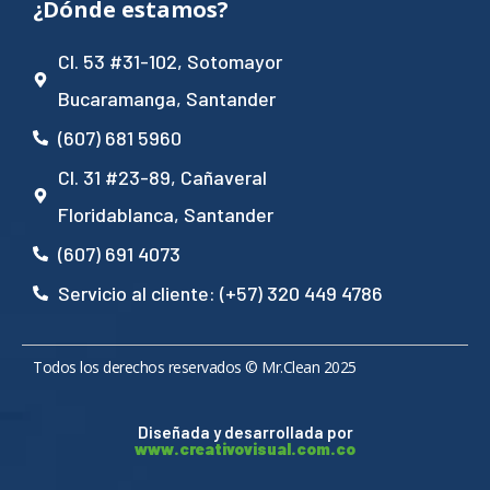
¿Dónde estamos?
Cl. 53 #31-102, Sotomayor
Bucaramanga, Santander
(607) 681 5960
Cl. 31 #23-89, Cañaveral
Floridablanca, Santander
(607) 691 4073
Servicio al cliente: (+57) 320 449 4786
Todos los derechos reservados © Mr.Clean 2025
Diseñada y desarrollada por
www.creativovisual.com.co