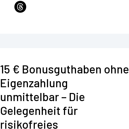
15 € Bonusguthaben ohne
Eigenzahlung
unmittelbar – Die
Gelegenheit für
risikofreies