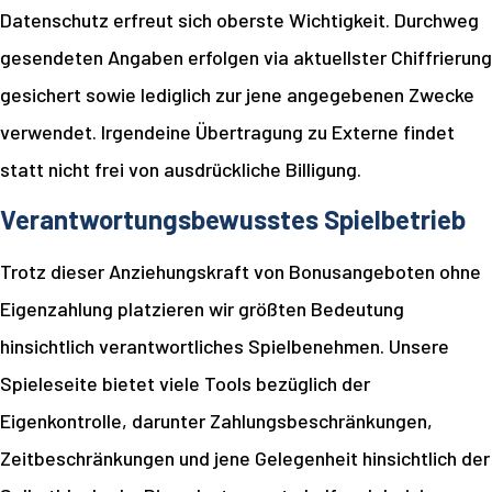
Datenschutz erfreut sich oberste Wichtigkeit. Durchweg
gesendeten Angaben erfolgen via aktuellster Chiffrierung
gesichert sowie lediglich zur jene angegebenen Zwecke
verwendet. Irgendeine Übertragung zu Externe findet
statt nicht frei von ausdrückliche Billigung.
Verantwortungsbewusstes Spielbetrieb
Trotz dieser Anziehungskraft von Bonusangeboten ohne
Eigenzahlung platzieren wir größten Bedeutung
hinsichtlich verantwortliches Spielbenehmen. Unsere
Spieleseite bietet viele Tools bezüglich der
Eigenkontrolle, darunter Zahlungsbeschränkungen,
Zeitbeschränkungen und jene Gelegenheit hinsichtlich der