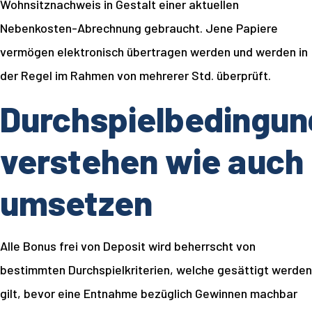
Wohnsitznachweis in Gestalt einer aktuellen
Nebenkosten-Abrechnung gebraucht. Jene Papiere
vermögen elektronisch übertragen werden und werden in
der Regel im Rahmen von mehrerer Std. überprüft.
Durchspielbedingu
verstehen wie auch
umsetzen
Alle Bonus frei von Deposit wird beherrscht von
bestimmten Durchspielkriterien, welche gesättigt werden
gilt, bevor eine Entnahme bezüglich Gewinnen machbar