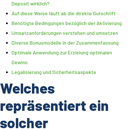
Deposit wirklich?
Auf diese Weise läuft ab die direkte Gutschrift
Benötigte Bedingungen bezüglich der Aktivierung
Umsatzanforderungen verstehen und umsetzen
Diverse Bonusmodelle in der Zusammenfassung
Optimale Anwendung zur Erzielung optimalen
Gewinn
Legalisierung und Sicherheitsaspekte
Welches
repräsentiert ein
solcher