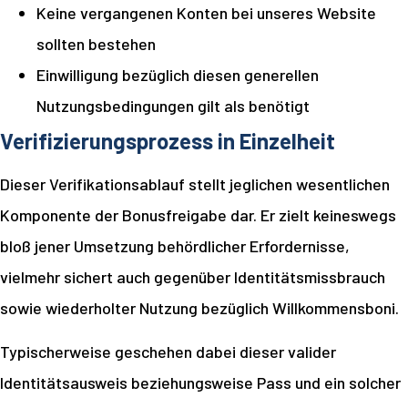
Keine vergangenen Konten bei unseres Website
sollten bestehen
Einwilligung bezüglich diesen generellen
Nutzungsbedingungen gilt als benötigt
Verifizierungsprozess in Einzelheit
Dieser Verifikationsablauf stellt jeglichen wesentlichen
Komponente der Bonusfreigabe dar. Er zielt keineswegs
bloß jener Umsetzung behördlicher Erfordernisse,
vielmehr sichert auch gegenüber Identitätsmissbrauch
sowie wiederholter Nutzung bezüglich Willkommensboni.
Typischerweise geschehen dabei dieser valider
Identitätsausweis beziehungsweise Pass und ein solcher