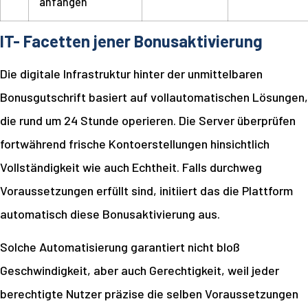
anfangen
IT- Facetten jener Bonusaktivierung
Die digitale Infrastruktur hinter der unmittelbaren
Bonusgutschrift basiert auf vollautomatischen Lösungen,
die rund um 24 Stunde operieren. Die Server überprüfen
fortwährend frische Kontoerstellungen hinsichtlich
Vollständigkeit wie auch Echtheit. Falls durchweg
Voraussetzungen erfüllt sind, initiiert das die Plattform
automatisch diese Bonusaktivierung aus.
Solche Automatisierung garantiert nicht bloß
Geschwindigkeit, aber auch Gerechtigkeit, weil jeder
berechtigte Nutzer präzise die selben Voraussetzungen