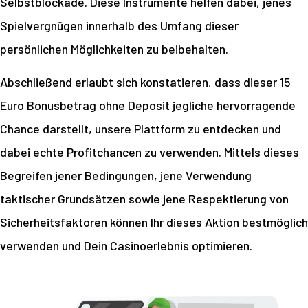
Selbstblockade. Diese Instrumente helfen dabei, jenes
Spielvergnügen innerhalb des Umfang dieser
persönlichen Möglichkeiten zu beibehalten.
Abschließend erlaubt sich konstatieren, dass dieser 15
Euro Bonusbetrag ohne Deposit jegliche hervorragende
Chance darstellt, unsere Plattform zu entdecken und
dabei echte Profitchancen zu verwenden. Mittels dieses
Begreifen jener Bedingungen, jene Verwendung
taktischer Grundsätzen sowie jene Respektierung von
Sicherheitsfaktoren können Ihr dieses Aktion bestmöglich
verwenden und Dein Casinoerlebnis optimieren.