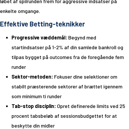
løbet af spilrunden frem for aggressive indsatser på
enkelte omgange.
Effektive Betting-teknikker
Progressive væddemål:
Begynd med
startindsatser på 1-2% af din samlede bankroll og
tilpas bygget på outcomes fra de foregående fem
runder
Sektor-metoden:
Fokuser dine selektioner om
stabilt præsterende sektorer af brættet igennem
som minimum ti runder
Tab-stop disciplin:
Opret definerede limits ved 25
procent tabsbeløb af sessionsbudgettet for at
beskytte din midler