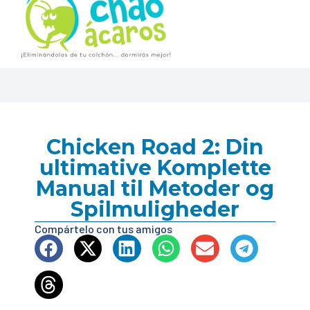
Chicken Road 2: Din
ultimative Komplette
Manual til Metoder og
Spilmuligheder
Compártelo con tus amigos