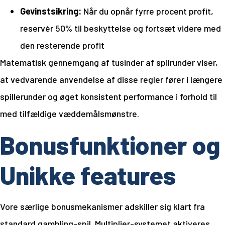
Gevinstsikring:
Når du opnår fyrre procent profit,
reservér 50% til beskyttelse og fortsæt videre med
den resterende profit
Matematisk gennemgang af tusinder af spilrunder viser,
at vedvarende anvendelse af disse regler fører i længere
spillerunder og øget konsistent performance i forhold til
med tilfældige væddemålsmønstre.
Bonusfunktioner og
Unikke features
Vore særlige bonusmekanismer adskiller sig klart fra
standard gambling-spil. Multiplier-systemet aktiveres