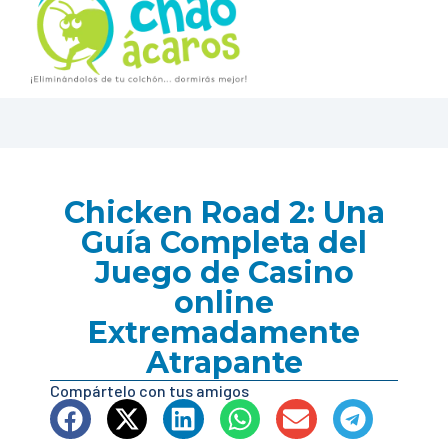
Chicken Road 2: Una
Guía Completa del
Juego de Casino
online
Extremadamente
Atrapante
Compártelo con tus amigos