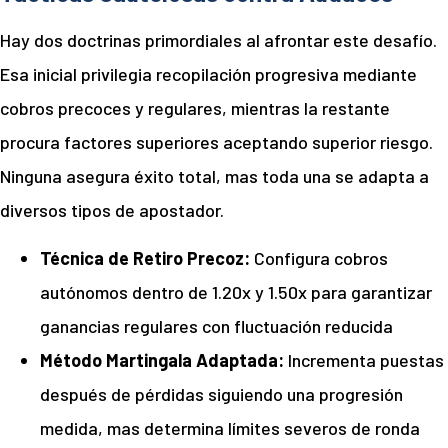
Hay dos doctrinas primordiales al afrontar este desafío.
Esa inicial privilegia recopilación progresiva mediante
cobros precoces y regulares, mientras la restante
procura factores superiores aceptando superior riesgo.
Ninguna asegura éxito total, mas toda una se adapta a
diversos tipos de apostador.
Técnica de Retiro Precoz:
Configura cobros
autónomos dentro de 1.20x y 1.50x para garantizar
ganancias regulares con fluctuación reducida
Método Martingala Adaptada:
Incrementa puestas
después de pérdidas siguiendo una progresión
medida, mas determina límites severos de ronda