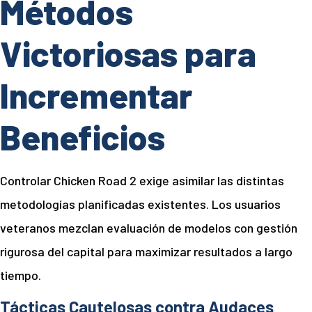
Métodos
Victoriosas para
Incrementar
Beneficios
Controlar Chicken Road 2 exige asimilar las distintas
metodologías planificadas existentes. Los usuarios
veteranos mezclan evaluación de modelos con gestión
rigurosa del capital para maximizar resultados a largo
tiempo.
Tácticas Cautelosas contra Audaces