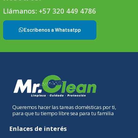
Llámanos: +57 320 449 4786
Escríbenos a Whatsatpp
Queremos hacer las tareas domésticas por ti,
para que tu tiempo libre sea para tu familia
Enlaces de interés