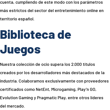
cuenta, cumpliendo de este modo con los parámetros
más estrictos del sector del entretenimiento online en
territorio español.
Biblioteca de
Juegos
Nuestra colección de ocio supera los 2.000 títulos
creados por los desarrolladores más destacados de la
industria. Colaboramos exclusivamente con proveedores
certificados como NetEnt, Microgaming, Play’n GO,
Evolution Gaming y Pragmatic Play, entre otros líderes
del mercado.