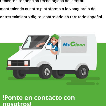
recientes tendencias tecnológicas del sector,
manteniendo nuestra plataforma a la vanguardia del
entretenimiento digital controlado en territorio español.
!Ponte en contacto con
nosotros!