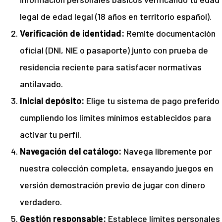
legal de edad legal (18 años en territorio español).
Verificación de identidad:
Remite documentación
oficial (DNI, NIE o pasaporte) junto con prueba de
residencia reciente para satisfacer normativas
antilavado.
Inicial depósito:
Elige tu sistema de pago preferido
cumpliendo los límites mínimos establecidos para
activar tu perfil.
Navegación del catálogo:
Navega libremente por
nuestra colección completa, ensayando juegos en
versión demostración previo de jugar con dinero
verdadero.
Gestión responsable:
Establece límites personales