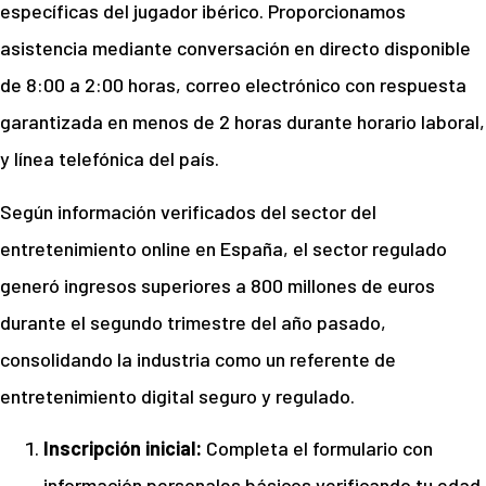
específicas del jugador ibérico. Proporcionamos
asistencia mediante conversación en directo disponible
de 8:00 a 2:00 horas, correo electrónico con respuesta
garantizada en menos de 2 horas durante horario laboral,
y línea telefónica del país.
Según información verificados del sector del
entretenimiento online en España, el sector regulado
generó ingresos superiores a 800 millones de euros
durante el segundo trimestre del año pasado,
consolidando la industria como un referente de
entretenimiento digital seguro y regulado.
Inscripción inicial:
Completa el formulario con
información personales básicos verificando tu edad