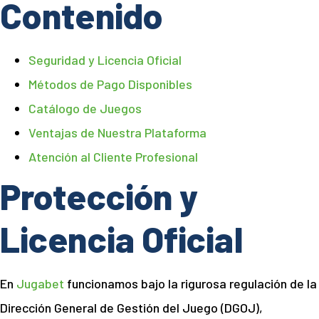
Contenido
Seguridad y Licencia Oficial
Métodos de Pago Disponibles
Catálogo de Juegos
Ventajas de Nuestra Plataforma
Atención al Cliente Profesional
Protección y
Licencia Oficial
En
Jugabet
funcionamos bajo la rigurosa regulación de la
Dirección General de Gestión del Juego (DGOJ),