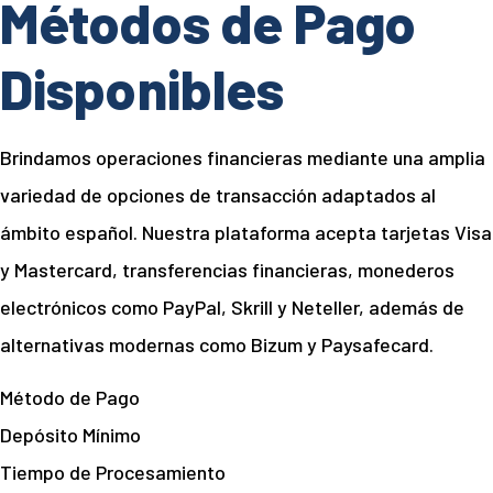
Métodos de Pago
Disponibles
Brindamos operaciones financieras mediante una amplia
variedad de opciones de transacción adaptados al
ámbito español. Nuestra plataforma acepta tarjetas Visa
y Mastercard, transferencias financieras, monederos
electrónicos como PayPal, Skrill y Neteller, además de
alternativas modernas como Bizum y Paysafecard.
Método de Pago
Depósito Mínimo
Tiempo de Procesamiento