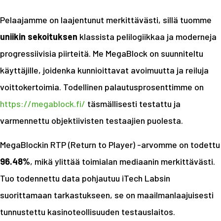
Pelaajamme on laajentunut merkittävästi, sillä tuomme
uniikin sekoituksen
klassista pelilogiikkaa ja moderneja
progressiivisia piirteitä. Me MegaBlock on suunniteltu
käyttäjille, joidenka kunnioittavat avoimuutta ja reiluja
voittokertoimia. Todellinen palautusprosenttimme on
https://megablock.fi/
täsmällisesti testattu ja
varmennettu objektiivisten testaajien puolesta.
MegaBlockin RTP (Return to Player) -arvomme on todettu
96.48%
, mikä ylittää toimialan mediaanin merkittävästi.
Tuo todennettu data pohjautuu iTech Labsin
suorittamaan tarkastukseen, se on maailmanlaajuisesti
tunnustettu kasinoteollisuuden testauslaitos.