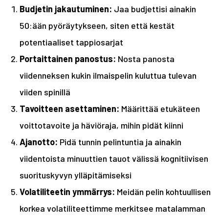
Budjetin jakautuminen:
Jaa budjettisi ainakin
50:ään pyöräytykseen, siten että kestät
potentiaaliset tappiosarjat
Portaittainen panostus:
Nosta panosta
viidenneksen kukin ilmaispelin kuluttua tulevan
viiden spinillä
Tavoitteen asettaminen:
Määrittää etukäteen
voittotavoite ja häviöraja, mihin pidät kiinni
Ajanotto:
Pidä tunnin pelintuntia ja ainakin
viidentoista minuuttien tauot välissä kognitiivisen
suorituskyvyn ylläpitämiseksi
Volatiliteetin ymmärrys:
Meidän pelin kohtuullisen
korkea volatiliteettimme merkitsee matalamman