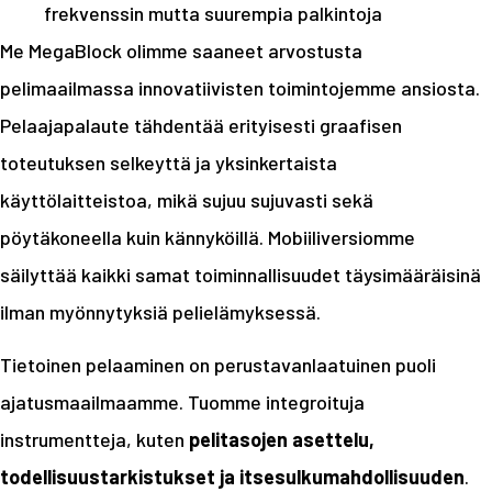
frekvenssin mutta suurempia palkintoja
Me MegaBlock olimme saaneet arvostusta
pelimaailmassa innovatiivisten toimintojemme ansiosta.
Pelaajapalaute tähdentää erityisesti graafisen
toteutuksen selkeyttä ja yksinkertaista
käyttölaitteistoa, mikä sujuu sujuvasti sekä
pöytäkoneella kuin kännyköillä. Mobiiliversiomme
säilyttää kaikki samat toiminnallisuudet täysimääräisinä
ilman myönnytyksiä pelielämyksessä.
Tietoinen pelaaminen on perustavanlaatuinen puoli
ajatusmaailmaamme. Tuomme integroituja
instrumentteja, kuten
pelitasojen asettelu,
todellisuustarkistukset ja itsesulkumahdollisuuden
.