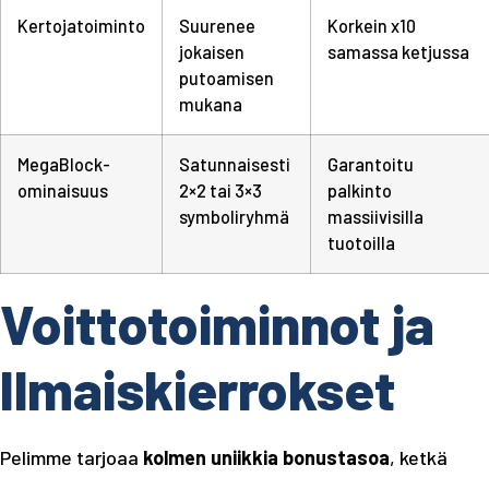
Kertojatoiminto
Suurenee
Korkein x10
jokaisen
samassa ketjussa
putoamisen
mukana
MegaBlock-
Satunnaisesti
Garantoitu
ominaisuus
2×2 tai 3×3
palkinto
symboliryhmä
massiivisilla
tuotoilla
Voittotoiminnot ja
Ilmaiskierrokset
Pelimme tarjoaa
kolmen uniikkia bonustasoa
, ketkä