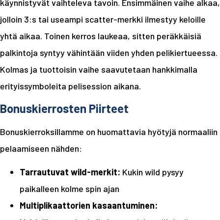
käynnistyvät vaihteleva tavoin. Ensimmäinen vaihe alkaa,
jolloin 3:s tai useampi scatter-merkki ilmestyy keloille
yhtä aikaa. Toinen kerros laukeaa, sitten peräkkäisiä
palkintoja syntyy vähintään viiden yhden pelikiertueessa.
Kolmas ja tuottoisin vaihe saavutetaan hankkimalla
erityissymboleita pelisession aikana.
Bonuskierrosten Piirteet
Bonuskierroksillamme on huomattavia hyötyjä normaaliin
pelaamiseen nähden:
Tarrautuvat wild-merkit:
Kukin wild pysyy
paikalleen kolme spin ajan
Multiplikaattorien kasaantuminen: