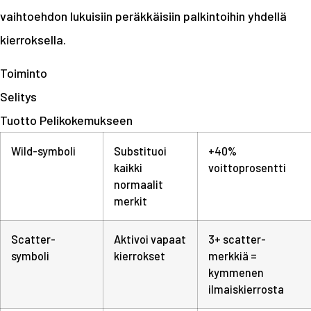
vaihtoehdon lukuisiin peräkkäisiin palkintoihin yhdellä
kierroksella.
Toiminto
Selitys
Tuotto Pelikokemukseen
Wild-symboli
Substituoi
+40%
kaikki
voittoprosentti
normaalit
merkit
Scatter-
Aktivoi vapaat
3+ scatter-
symboli
kierrokset
merkkiä =
kymmenen
ilmaiskierrosta