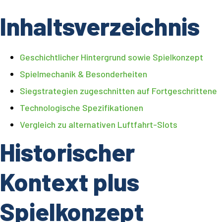
Inhaltsverzeichnis
Geschichtlicher Hintergrund sowie Spielkonzept
Spielmechanik & Besonderheiten
Siegstrategien zugeschnitten auf Fortgeschrittene
Technologische Spezifikationen
Vergleich zu alternativen Luftfahrt-Slots
Historischer
Kontext plus
Spielkonzept