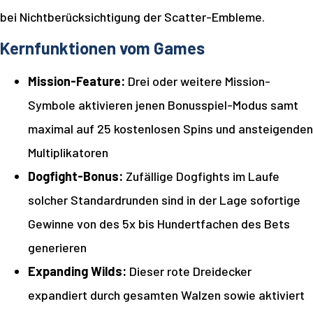
bei Nichtberücksichtigung der Scatter-Embleme.
Kernfunktionen vom Games
Mission-Feature:
Drei oder weitere Mission-
Symbole aktivieren jenen Bonusspiel-Modus samt
maximal auf 25 kostenlosen Spins und ansteigenden
Multiplikatoren
Dogfight-Bonus:
Zufällige Dogfights im Laufe
solcher Standardrunden sind in der Lage sofortige
Gewinne von des 5x bis Hundertfachen des Bets
generieren
Expanding Wilds:
Dieser rote Dreidecker
expandiert durch gesamten Walzen sowie aktiviert