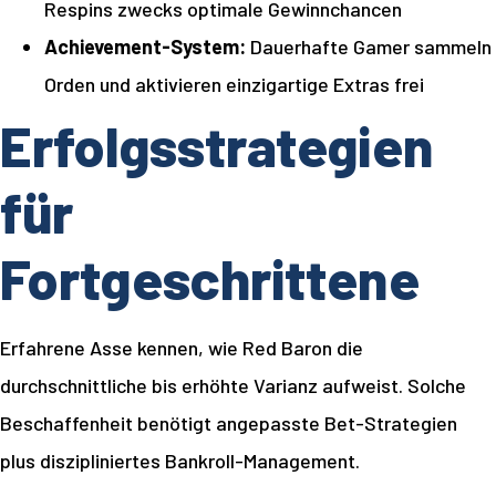
Respins zwecks optimale Gewinnchancen
Achievement-System:
Dauerhafte Gamer sammeln
Orden und aktivieren einzigartige Extras frei
Erfolgsstrategien
für
Fortgeschrittene
Erfahrene Asse kennen, wie Red Baron die
durchschnittliche bis erhöhte Varianz aufweist. Solche
Beschaffenheit benötigt angepasste Bet-Strategien
plus diszipliniertes Bankroll-Management.