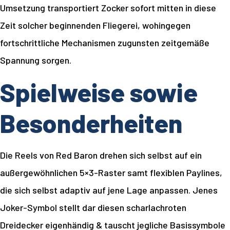
Umsetzung transportiert Zocker sofort mitten in diese
Zeit solcher beginnenden Fliegerei, wohingegen
fortschrittliche Mechanismen zugunsten zeitgemäße
Spannung sorgen.
Spielweise sowie
Besonderheiten
Die Reels von Red Baron drehen sich selbst auf ein
außergewöhnlichen 5×3-Raster samt flexiblen Paylines,
die sich selbst adaptiv auf jene Lage anpassen. Jenes
Joker-Symbol stellt dar diesen scharlachroten
Dreidecker eigenhändig & tauscht jegliche Basissymbole