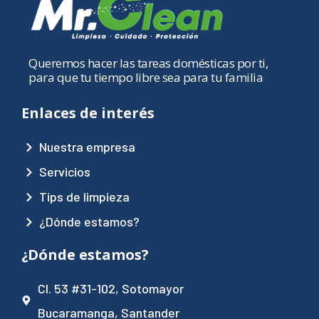
Queremos hacer las tareas domésticas por ti,
para que tu tiempo libre sea para tu familia
Enlaces de interés
Nuestra empresa
Servicios
Tips de limpieza
¿Dónde estamos?
¿Dónde estamos?
Cl. 53 #31-102, Sotomayor
Bucaramanga, Santander