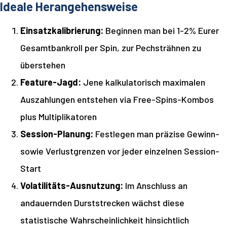
Ideale Herangehensweise
Einsatzkalibrierung:
Beginnen man bei 1-2% Eurer
Gesamtbankroll per Spin, zur Pechsträhnen zu
überstehen
Feature-Jagd:
Jene kalkulatorisch maximalen
Auszahlungen entstehen via Free-Spins-Kombos
plus Multiplikatoren
Session-Planung:
Festlegen man präzise Gewinn-
sowie Verlustgrenzen vor jeder einzelnen Session-
Start
Volatilitäts-Ausnutzung:
Im Anschluss an
andauernden Durststrecken wächst diese
statistische Wahrscheinlichkeit hinsichtlich