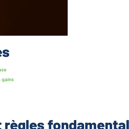
es
ase
 gains
t règles fondamenta