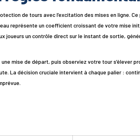
tection de tours avec l’excitation des mises en ligne. Ce 
veau représente un coefficient croissant de votre mise ini
ux joueurs un contrôle direct sur le instant de sortie, géné
 une mise de départ, puis observiez votre tour s’élever p
te. La décision cruciale intervient à chaque palier : conti
imprévue.