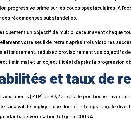
n progressive prime sur les coups spectaculaires. À l’opp
ur des récompenses substantielles.
atiquement un objectif de multiplicateur avant chaque to
ellement votre seuil de retrait après trois victoires succe
un effondrement, réduisez provisoirement vos objectifs de
ectif minimal et un objectif idéal d’après la progression 
bilités et taux de r
é aux joueurs (RTP) de 97,2%, cela le positionne favorab
Ce taux validé implique que durant le temps long, le dive
dépendants de vérification tel que eCOGRA.