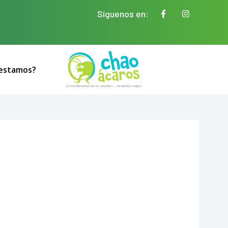
Síguenos en:
estamos?