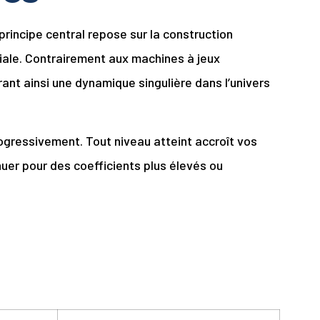
principe central repose sur la construction
tiale. Contrairement aux machines à jeux
rant ainsi une dynamique singulière dans l’univers
rogressivement. Tout niveau atteint accroît vos
nuer pour des coefficients plus élevés ou