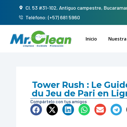
Cl. 53 #31-102, Antiguo campestre, Bucarama
Teléfono: (+57) 681 5960
Inicio
Nuestra
Tower Rush : Le Guid
du Jeu de Pari en Lig
Compártelo con tus amigos