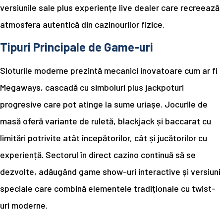
versiunile sale plus experiențe live dealer care recreează
atmosfera autentică din cazinourilor fizice.
Tipuri Principale de Game-uri
Sloturile moderne prezintă mecanici inovatoare cum ar fi
Megaways, cascadă cu simboluri plus jackpoturi
progresive care pot atinge la sume uriașe. Jocurile de
masă oferă variante de ruletă, blackjack și baccarat cu
limitări potrivite atât începătorilor, cât și jucătorilor cu
experiență. Sectorul în direct cazino continuă să se
dezvolte, adăugând game show-uri interactive și versiuni
speciale care combină elementele tradiționale cu twist-
uri moderne.