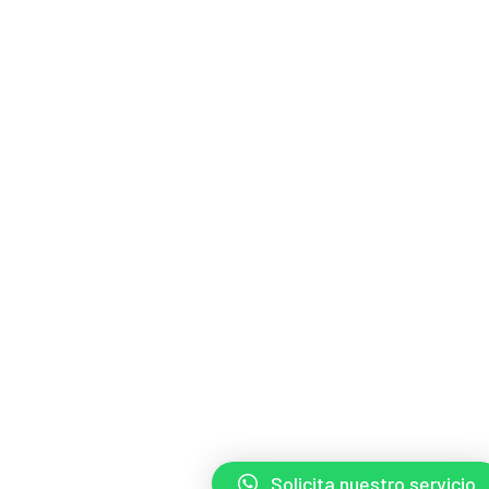
Solicita nuestro servicio