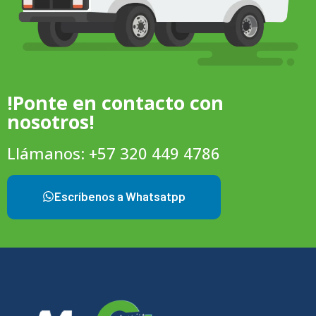
!Ponte en contacto con
nosotros!
Llámanos: +57 320 449 4786
Escríbenos a Whatsatpp