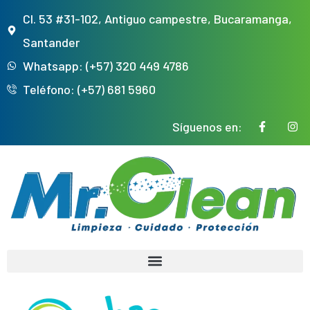
Cl. 53 #31-102, Antiguo campestre, Bucaramanga,
Santander
Whatsapp: (+57) 320 449 4786
Teléfono: (+57) 681 5960
Síguenos en: