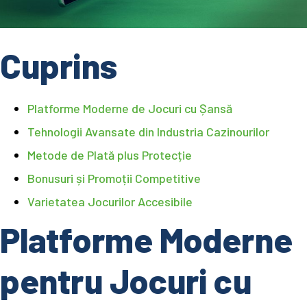
Cuprins
Platforme Moderne de Jocuri cu Șansă
Tehnologii Avansate din Industria Cazinourilor
Metode de Plată plus Protecție
Bonusuri și Promoții Competitive
Varietatea Jocurilor Accesibile
Platforme Moderne
pentru Jocuri cu