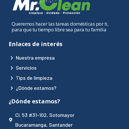
Queremos hacer las tareas domésticas por ti,
para que tu tiempo libre sea para tu familia
Enlaces de interés
Nuestra empresa
Servicios
Tips de limpieza
¿Dónde estamos?
¿Dónde estamos?
Cl. 53 #31-102, Sotomayor
Bucaramanga, Santander