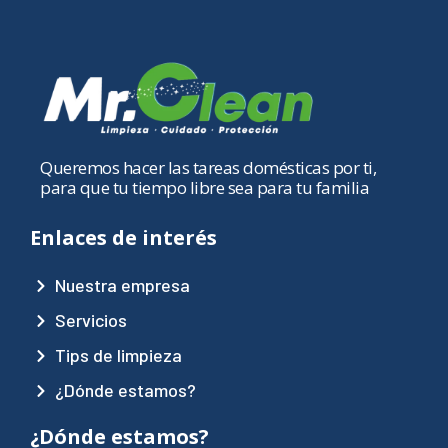
Queremos hacer las tareas domésticas por ti,
para que tu tiempo libre sea para tu familia
Enlaces de interés
Nuestra empresa
Servicios
Tips de limpieza
¿Dónde estamos?
¿Dónde estamos?