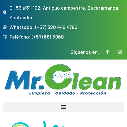
Cl. 53 #31-102, Antiguo campestre, Bucaramanga,
Santander
Whatsapp: (+57) 320 449 4786
Teléfono: (+57) 681 5960
Síguenos en: