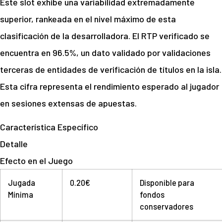
Este slot exhibe una variabilidad extremadamente
superior, rankeada en el nivel máximo de esta
clasificación de la desarrolladora. El RTP verificado se
encuentra en 96.5%, un dato validado por validaciones
terceras de entidades de verificación de títulos en la isla.
Esta cifra representa el rendimiento esperado al jugador
en sesiones extensas de apuestas.
Característica Específico
Detalle
Efecto en el Juego
Jugada
0.20€
Disponible para
Mínima
fondos
conservadores