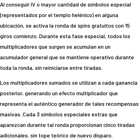
Al conseguir IV o mayor cantidad de símbolos especial
(representados por el templo helénico) en alguna
ubicación, se activa la ronda de spins gratuitos con 15
giros comienzo. Durante esta fase especial, todos los
multiplicadores que surgen se acumulan en un
acumulador general que se mantiene operativo durante
toda la ronda, sin reiniciarse entre tiradas.
Los multiplicadores sumados se utilizan a cada ganancia
posterior, generando un efecto multiplicador que
representa el auténtico generador de tales recompensas
masivas. Cada 3 símbolos especiales extras que
aparezcan durante tal ronda proporcionan cinco tiradas
adicionales, sin tope teórico de nuevo disparo.