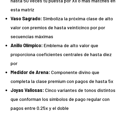
hasta 50 veces tu puesta por XII o más matches en
esta matriz
Vaso Sagrado:
Simboliza la próxima clase de alto
valor con premios de hasta veinticinco por por
secuencias máximas
Anillo Olímpico:
Emblema de alto valor que
proporciona coeficientes centrales de hasta diez
por
Medidor de Arena:
Componente divino que
completa la clase premium con pagos de hasta 5x
Joyas Valiosas:
Cinco variantes de tonos distintos
que conforman los símbolos de pago regular con
pagos entre 0.25x y el doble