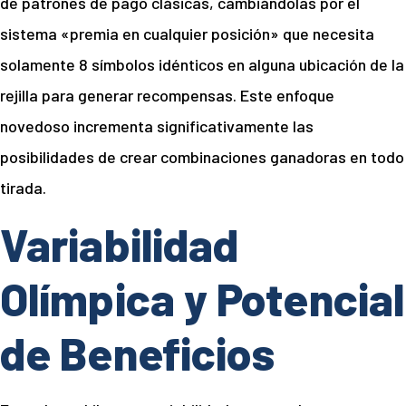
de patrones de pago clásicas, cambiándolas por el
sistema «premia en cualquier posición» que necesita
solamente 8 símbolos idénticos en alguna ubicación de la
rejilla para generar recompensas. Este enfoque
novedoso incrementa significativamente las
posibilidades de crear combinaciones ganadoras en todo
tirada.
Variabilidad
Olímpica y Potencial
de Beneficios