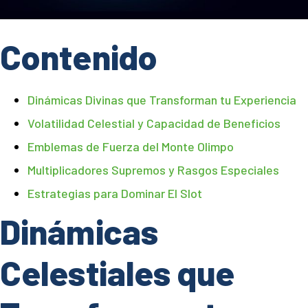
Contenido
Dinámicas Divinas que Transforman tu Experiencia
Volatilidad Celestial y Capacidad de Beneficios
Emblemas de Fuerza del Monte Olimpo
Multiplicadores Supremos y Rasgos Especiales
Estrategias para Dominar El Slot
Dinámicas
Celestiales que