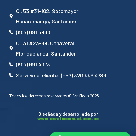
Cl. 53 #31-102, Sotomayor
Bucaramanga, Santander
(607) 681 5960
Cl. 31 #23-89, Cañaveral
Floridablanca, Santander
(607) 691 4073
Servicio al cliente: (+57) 320 449 4786
Todos los derechos reservados © Mr.Clean 2025
Diseñada y desarrollada por
www.creativovisual.com.co