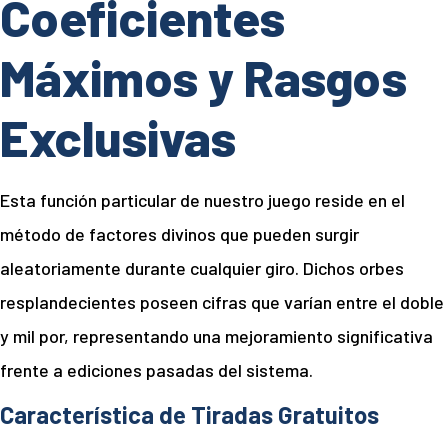
Coeficientes
Máximos y Rasgos
Exclusivas
Esta función particular de nuestro juego reside en el
método de factores divinos que pueden surgir
aleatoriamente durante cualquier giro. Dichos orbes
resplandecientes poseen cifras que varían entre el doble
y mil por, representando una mejoramiento significativa
frente a ediciones pasadas del sistema.
Característica de Tiradas Gratuitos