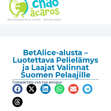
BetAlice-alusta –
Luotettava Pelielämys
ja Laajat Valinnat
Suomen Pelaajille
Compártelo con tus amigos