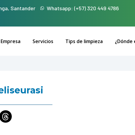
nga, Santander
Whatsapp: (+57) 320 449 4786
 Empresa
Servicios
Tips de limpieza
¿Dónde 
liseurasi