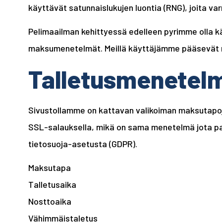
käyttävät satunnaislukujen luontia (RNG), joita va
Pelimaailman kehittyessä edelleen pyrimme olla k
maksumenetelmät. Meillä käyttäjämme pääsevät nau
Talletusmenetelmä
Sivustollamme on kattavan valikoiman maksutapoja
SSL-salauksella, mikä on sama menetelmä jota pan
tietosuoja-asetusta (GDPR).
Maksutapa
Talletusaika
Nosttoaika
Vähimmäistaletus