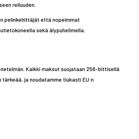
seen reiluuden.
n pelinkehittäjät että nopeimmat
tietokoneella sekä älypuhelimella.
netelmän. Kaikki maksut suojataan 256-bittisellä
n tärkeää, ja noudatamme tiukasti EU:n