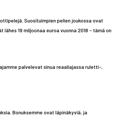
pottipelejä. Suosituimpien pelien joukossa ovat
ät lähes 19 miljoonaa euroa vuonna 2018 – tämä on
jamme palvelevat sinua reaaliajassa ruletti-,
uksia. Bonuksemme ovat läpinäkyviä, ja