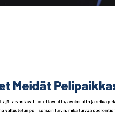
n
et Meidät Pelipaikka
täjät arvostavat luotettavuutta, avoimuutta ja reilua pe
 valtuutetun pelilisenssin turvin, mikä turvaa operointiemm