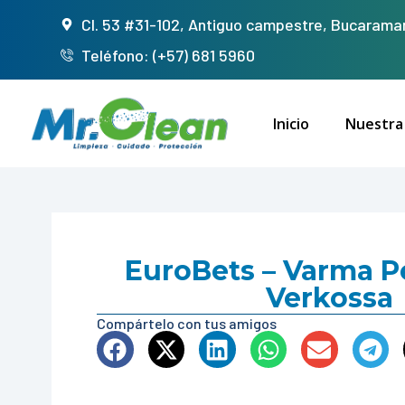
Cl. 53 #31-102, Antiguo campestre, Bucarama
Teléfono: (+57) 681 5960
Inicio
Nuestra
EuroBets – Varma Pe
Verkossa
Compártelo con tus amigos