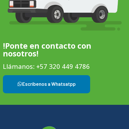
!Ponte en contacto con
nosotros!
Llámanos: +57 320 449 4786
Escríbenos a Whatsatpp