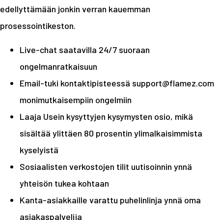
edellyttämään jonkin verran kauemman
prosessointikeston.
Live-chat saatavilla 24/7 suoraan
ongelmanratkaisuun
Email-tuki kontaktipisteessä support@flamez.com
monimutkaisempiin ongelmiin
Laaja Usein kysyttyjen kysymysten osio, mikä
sisältää ylittäen 80 prosentin ylimalkaisimmista
kyselyistä
Sosiaalisten verkostojen tilit uutisoinnin ynnä
yhteisön tukea kohtaan
Kanta-asiakkaille varattu puhelinlinja ynnä oma
asiakaspalvelija