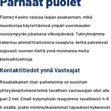
Parhaat puolet
Flamez Kasino tarjoaa laajan asiakastuen, mikä
muodostaa käytettävissä ympäri vuorokauden
vuosiympyrän jokaisena viikonpäivänä. Tukiryhmämme
rakentuu ammattitaitoisista osaajista, ketkä palvelevat
sujuvasti suomen kieltä ynnä moninaisia muita
kielivaihtoehtoja.
Kontaktitiedot ynnä Vasteajat
Reaaliaikainen chat-palvelumme on suosituin
yhteydenpitomenetelmä tavallisen vastausajan ollut alle
pari 2 min. Email-kysymyksiin reagoimme tavallisesti 4-6
h sisällä, joskin monimutkaisemmat tapaukset kykenevät