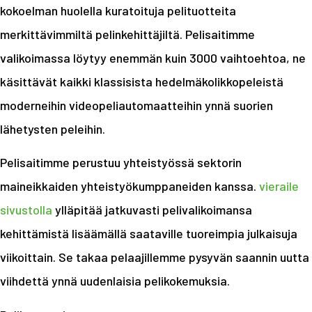
kokoelman huolella kuratoituja pelituotteita
merkittävimmiltä pelinkehittäjiltä. Pelisaitimme
valikoimassa löytyy enemmän kuin 3000 vaihtoehtoa, ne
käsittävät kaikki klassisista hedelmäkolikkopeleistä
moderneihin videopeliautomaatteihin ynnä suorien
lähetysten peleihin.
Pelisaitimme perustuu yhteistyössä sektorin
maineikkaiden yhteistyökumppaneiden kanssa.
vieraile
sivustolla
ylläpitää jatkuvasti pelivalikoimansa
kehittämistä lisäämällä saataville tuoreimpia julkaisuja
viikoittain. Se takaa pelaajillemme pysyvän saannin uutta
viihdettä ynnä uudenlaisia pelikokemuksia.