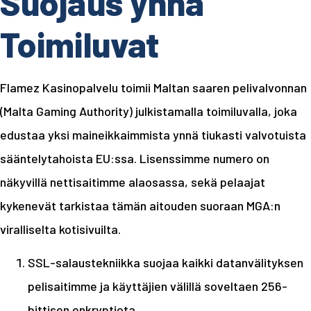
Suojaus ynnä
Toimiluvat
Flamez Kasinopalvelu toimii Maltan saaren pelivalvonnan
(Malta Gaming Authority) julkistamalla toimiluvalla, joka
edustaa yksi maineikkaimmista ynnä tiukasti valvotuista
sääntelytahoista EU:ssa. Lisenssimme numero on
näkyvillä nettisaitimme alaosassa, sekä pelaajat
kykenevät tarkistaa tämän aitouden suoraan MGA:n
viralliselta kotisivuilta.
SSL-salaustekniikka suojaa kaikki datanvälityksen
pelisaitimme ja käyttäjien välillä soveltaen 256-
bittisen enkryptiota