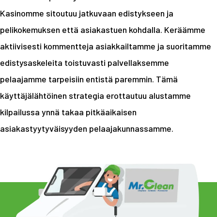
Kasinomme sitoutuu jatkuvaan edistykseen ja
pelikokemuksen että asiakastuen kohdalla. Keräämme
aktiivisesti kommentteja asiakkailtamme ja suoritamme
edistysaskeleita toistuvasti palvellaksemme
pelaajamme tarpeisiin entistä paremmin. Tämä
käyttäjälähtöinen strategia erottautuu alustamme
kilpailussa ynnä takaa pitkäaikaisen
asiakastyytyväisyyden pelaajakunnassamme.