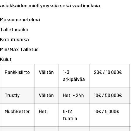
asiakkaiden mieltymyksiä sekä vaatimuksia.
Maksumenetelmä
Talletusaika
Kotiutusaika
Min/Max Talletus
Kulut
Pankkisiirto
Välitön
1-3
20€ / 10 000€
arkipäivää
Trustly
Välitön
Heti – 24h
10€ / 50 000€
MuchBetter
Heti
0-12
10€ / 5 000€
tuntiin