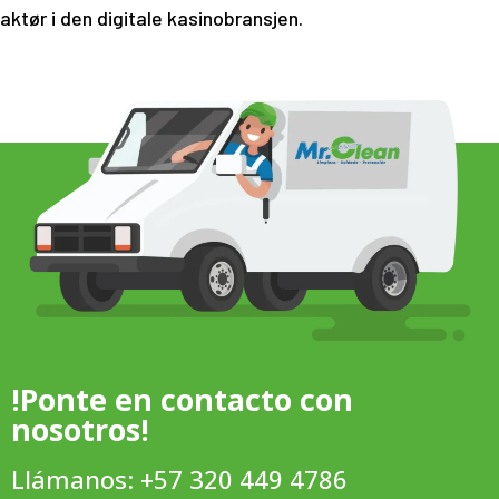
aktør i den digitale kasinobransjen.
!Ponte en contacto con
nosotros!
Llámanos: +57 320 449 4786