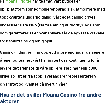
På
Moana i Norge
har teamet vårt bygget en
spillplattform som kombinerer paradisisk atmosfære med
toppkvalitets underholdning. Vårt eget casino drives
under lisens fra MGA (Malta Gaming Authority), noe som
som garanterer at enhver spillere får de høyeste kravene
for beskyttelse og ærlig spill.
Gaming-industrien har opplevd store endringer de senere
årene, og teamet vårt har justert oss kontinuerlig for å
levere det fremste til våre spillere. Med mer enn 3000
unike spilltitler fra topp leverandører representerer vi
diversitet og kvalitet på hvert nivåer.
Hva er det skiller Moana Casino fra andre
aktører