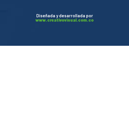
Diseñada y desarrollada por
www.creativovisual.com.co