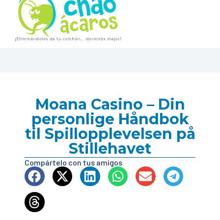
Moana Casino – Din
personlige Håndbok
til Spillopplevelsen på
Stillehavet
Compártelo con tus amigos