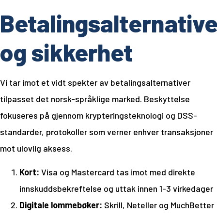
Betalingsalternative
og sikkerhet
Vi tar imot et vidt spekter av betalingsalternativer
tilpasset det norsk-språklige marked. Beskyttelse
fokuseres på gjennom krypteringsteknologi og DSS-
standarder, protokoller som verner enhver transaksjoner
mot ulovlig aksess.
Kort:
Visa og Mastercard tas imot med direkte
innskuddsbekreftelse og uttak innen 1-3 virkedager
Digitale lommebøker:
Skrill, Neteller og MuchBetter