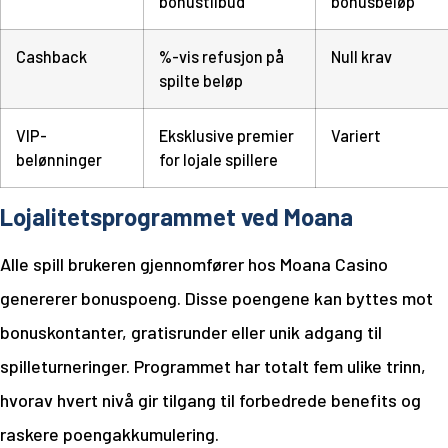
bonustilbud
bonusbeløp
Cashback
%-vis refusjon på
Null krav
spilte beløp
VIP-
Eksklusive premier
Variert
belønninger
for lojale spillere
Lojalitetsprogrammet ved Moana
Alle spill brukeren gjennomfører hos Moana Casino
genererer bonuspoeng. Disse poengene kan byttes mot
bonuskontanter, gratisrunder eller unik adgang til
spilleturneringer. Programmet har totalt fem ulike trinn,
hvorav hvert nivå gir tilgang til forbedrede benefits og
raskere poengakkumulering.