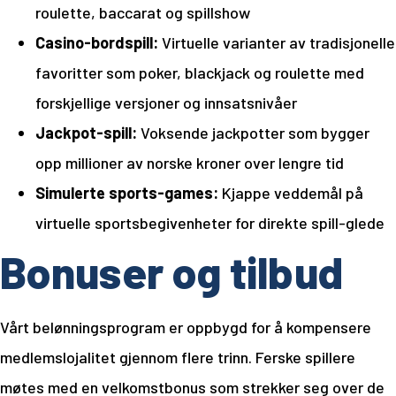
roulette, baccarat og spillshow
Casino-bordspill:
Virtuelle varianter av tradisjonelle
favoritter som poker, blackjack og roulette med
forskjellige versjoner og innsatsnivåer
Jackpot-spill:
Voksende jackpotter som bygger
opp millioner av norske kroner over lengre tid
Simulerte sports-games:
Kjappe veddemål på
virtuelle sportsbegivenheter for direkte spill-glede
Bonuser og tilbud
Vårt belønningsprogram er oppbygd for å kompensere
medlemslojalitet gjennom flere trinn. Ferske spillere
møtes med en velkomstbonus som strekker seg over de