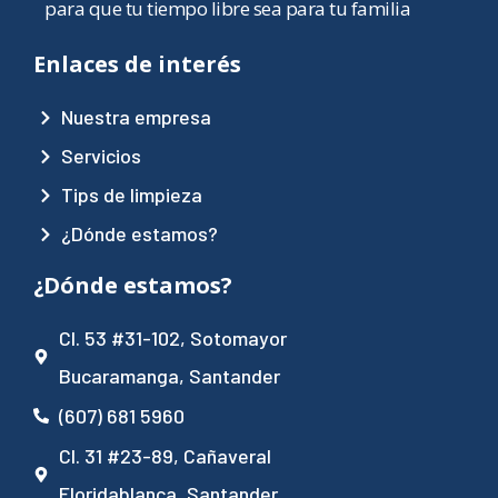
para que tu tiempo libre sea para tu familia
Enlaces de interés
Nuestra empresa
Servicios
Tips de limpieza
¿Dónde estamos?
¿Dónde estamos?
Cl. 53 #31-102, Sotomayor
Bucaramanga, Santander
(607) 681 5960
Cl. 31 #23-89, Cañaveral
Floridablanca, Santander