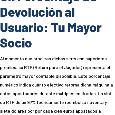
Devolución al
Usuario: Tu Mayor
Socio
Al momento que procuras dichas slots con superiores
premios, su RTP (Return para el Jugador) representa el
parámetro mayor confiable disponible. Este porcentaje
numérico indica cuánto efectivo retorna dicha máquina a
estos apostadores durante múltiples en tiradas. Un slot
de RTP de un 97% teóricamente reembolsa noventa y
siete dólares por por cada cien euros apostados a