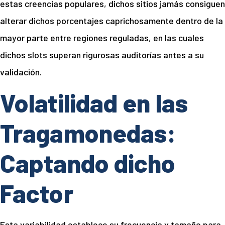
estas creencias populares, dichos sitios jamás consiguen
alterar dichos porcentajes caprichosamente dentro de la
mayor parte entre regiones reguladas, en las cuales
dichos slots superan rigurosas auditorías antes a su
validación.
Volatilidad en las
Tragamonedas:
Captando dicho
Factor
Esta variabilidad establece su frecuencia y tamaño para