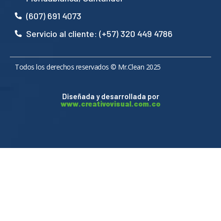
(607) 691 4073
Servicio al cliente: (+57) 320 449 4786
Todos los derechos reservados © Mr.Clean 2025
Diseñada y desarrollada por
www.creativovisual.com.co