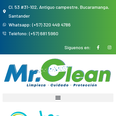
Cl. 53 #31-102, Antiguo campestre, Bucaramanga,
Santander
Whatsapp: (+57) 320 449 4786
Teléfono: (+57) 681 5960
Síguenos en: