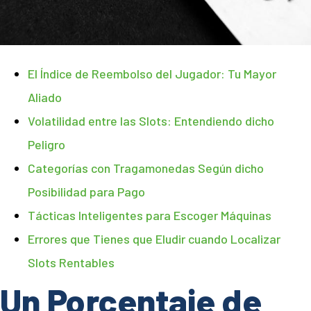
El Índice de Reembolso del Jugador: Tu Mayor
Aliado
Volatilidad entre las Slots: Entendiendo dicho
Peligro
Categorías con Tragamonedas Según dicho
Posibilidad para Pago
Tácticas Inteligentes para Escoger Máquinas
Errores que Tienes que Eludir cuando Localizar
Slots Rentables
Un Porcentaje de