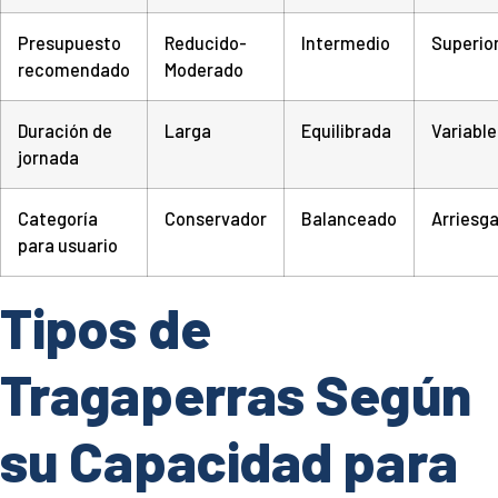
Presupuesto
Reducido-
Intermedio
Superio
recomendado
Moderado
Duración de
Larga
Equilibrada
Variable
jornada
Categoría
Conservador
Balanceado
Arriesg
para usuario
Tipos de
Tragaperras Según
su Capacidad para