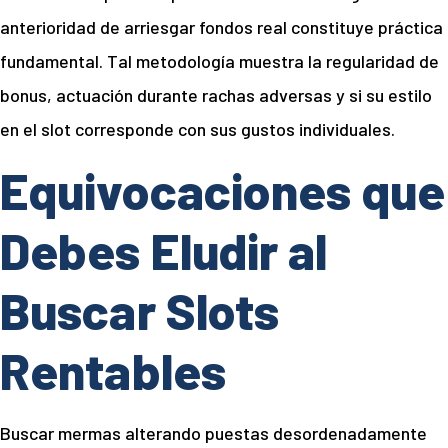
anterioridad de arriesgar fondos real constituye práctica
fundamental. Tal metodología muestra la regularidad de
bonus, actuación durante rachas adversas y si su estilo
en el slot corresponde con sus gustos individuales.
Equivocaciones que
Debes Eludir al
Buscar Slots
Rentables
Buscar mermas alterando puestas desordenadamente