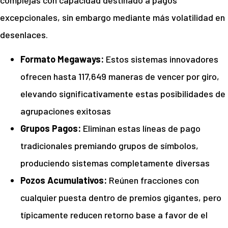
excepcionales, sin embargo mediante más volatilidad en
desenlaces.
Formato Megaways:
Estos sistemas innovadores
ofrecen hasta 117,649 maneras de vencer por giro,
elevando significativamente estas posibilidades de
agrupaciones exitosas
Grupos Pagos:
Eliminan estas líneas de pago
tradicionales premiando grupos de símbolos,
produciendo sistemas completamente diversas
Pozos Acumulativos:
Reúnen fracciones con
cualquier puesta dentro de premios gigantes, pero
típicamente reducen retorno base a favor de el