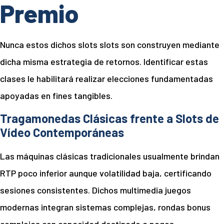
Premio
Nunca estos dichos slots slots son construyen mediante
dicha misma estrategia de retornos. Identificar estas
clases le habilitará realizar elecciones fundamentadas
apoyadas en fines tangibles.
Tragamonedas Clásicas frente a Slots de
Vídeo Contemporáneas
Las máquinas clásicas tradicionales usualmente brindan
RTP poco inferior aunque volatilidad baja, certificando
sesiones consistentes. Dichos multimedia juegos
modernas integran sistemas complejas, rondas bonus
complejas con capacidad destinado a pagos