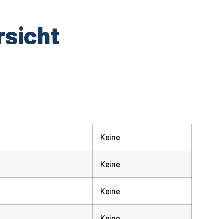
rsicht
Keine
Keine
Keine
Keine