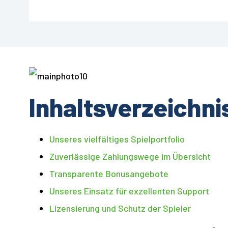
Inhaltsverzeichni
Unseres vielfältiges Spielportfolio
Zuverlässige Zahlungswege im Übersicht
Transparente Bonusangebote
Unseres Einsatz für exzellenten Support
Lizensierung und Schutz der Spieler