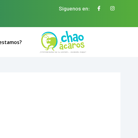
Síguenos en:
estamos?