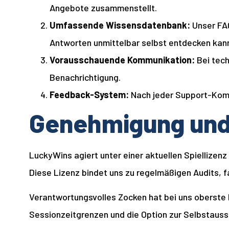
Angebote zusammenstellt.
Umfassende Wissensdatenbank:
Unser FAQ
Antworten unmittelbar selbst entdecken kan
Vorausschauende Kommunikation:
Bei tech
Benachrichtigung.
Feedback-System:
Nach jeder Support-Kommu
Genehmigung und 
LuckyWins agiert unter einer aktuellen Spiellizen
Diese Lizenz bindet uns zu regelmäßigen Audits, f
Verantwortungsvolles Zocken hat bei uns oberste P
Sessionzeitgrenzen und die Option zur Selbstaus