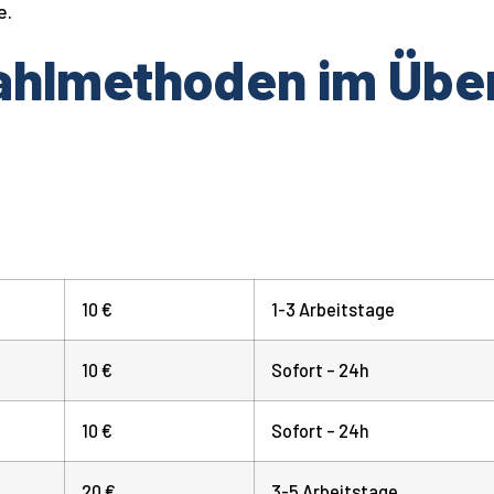
e.
ahlmethoden im Übe
10 €
1-3 Arbeitstage
10 €
Sofort – 24h
10 €
Sofort – 24h
20 €
3-5 Arbeitstage