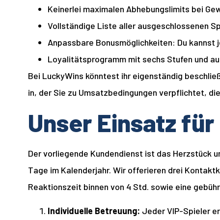
Keinerlei maximalen Abhebungslimits bei G
Vollständige Liste aller ausgeschlossenen Spi
Anpassbare Bonusmöglichkeiten: Du kannst 
Loyalitätsprogramm mit sechs Stufen und au
Bei LuckyWins könntest ihr eigenständig beschlie
in, der Sie zu Umsatzbedingungen verpflichtet, die
Unser Einsatz fü
Der vorliegende Kundendienst ist das Herzstück un
Tage im Kalenderjahr. Wir offerieren drei Kontakt
Reaktionszeit binnen von 4 Std. sowie eine gebühre
Individuelle Betreuung:
Jeder VIP-Spieler er