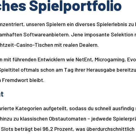
hes Spielportfolio
zentriert, unseren Spielern ein diverses Spielerlebnis zu 
amhaften Softwareanbietern. Jene imposante Selektion r
htzeit-Casino-Tischen mit realen Dealern.
n mit führenden Entwicklern wie NetEnt, Microgaming, Evo
ieltitel oftmals schon am Tag ihrer Herausgabe bereitz
n Fremdwort bleibt.
ät
turierte Kategorien aufgeteilt, sodass du schnell ausfind
inzu zu klassischen Obstautomaten – jedwede Spielerpräf
Slots beträgt bei 96,2 Prozent, was überdurchschnittlich