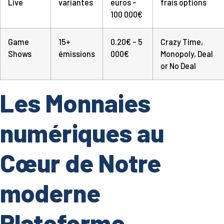
Live
variantes
euros –
frais options
100 000€
Game
15+
0.20€ – 5
Crazy Time,
Shows
émissions
000€
Monopoly, Deal
or No Deal
Les Monnaies
numériques au
Cœur de Notre
moderne
Plateforme