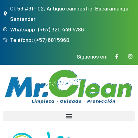
Cl. 53 #31-102, Antiguo campestre, Bucaramanga,
Santander
Whatsapp: (+57) 320 449 4786
Teléfono: (+57) 681 5960
Síguenos en: