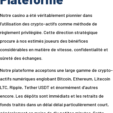
Notre casino a été véritablement pionnier dans
l’utilisation des crypto-actifs comme méthode de
règlement privilégiée. Cette direction stratégique
procure à nos estimés joueurs des bénéfices
considérables en matière de vitesse, confidentialité et
sûreté des échanges.
Notre plateforme acceptons une large gamme de crypto-
actifs numériques englobant Bitcoin, Ethereum, Litecoin
LTC, Ripple, Tether USDT et énormément d’autres
encore. Les dépôts sont immédiats et les retraits de
fonds traités dans un délai délai particulièrement court,