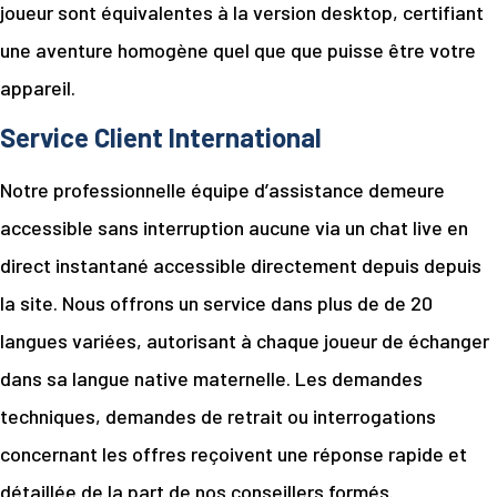
joueur sont équivalentes à la version desktop, certifiant
une aventure homogène quel que que puisse être votre
appareil.
Service Client International
Notre professionnelle équipe d’assistance demeure
accessible sans interruption aucune via un chat live en
direct instantané accessible directement depuis depuis
la site. Nous offrons un service dans plus de de 20
langues variées, autorisant à chaque joueur de échanger
dans sa langue native maternelle. Les demandes
techniques, demandes de retrait ou interrogations
concernant les offres reçoivent une réponse rapide et
détaillée de la part de nos conseillers formés.