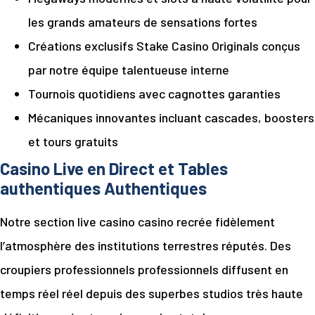
les grands amateurs de sensations fortes
Créations exclusifs Stake Casino Originals conçus
par notre équipe talentueuse interne
Tournois quotidiens avec cagnottes garanties
Mécaniques innovantes incluant cascades, boosters
et tours gratuits
Casino Live en Direct et Tables
authentiques Authentiques
Notre section live casino casino recrée fidèlement
l’atmosphère des institutions terrestres réputés. Des
croupiers professionnels professionnels diffusent en
temps réel réel depuis des superbes studios très haute