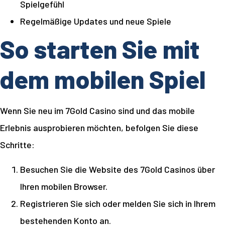
Spielgefühl
Regelmäßige Updates und neue Spiele
So starten Sie mit
dem mobilen Spiel
Wenn Sie neu im 7Gold Casino sind und das mobile
Erlebnis ausprobieren möchten, befolgen Sie diese
Schritte:
Besuchen Sie die Website des 7Gold Casinos über
Ihren mobilen Browser.
Registrieren Sie sich oder melden Sie sich in Ihrem
bestehenden Konto an.