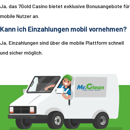
Ja, das 7Gold Casino bietet exklusive Bonusangebote für
mobile Nutzer an.
Kann ich Einzahlungen mobil vornehmen?
Ja, Einzahlungen sind über die mobile Plattform schnell
und sicher möglich.