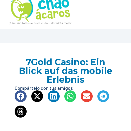
7Gold Casino: Ein
Blick auf das mobile
Erlebnis
Compártelo con tus amigos