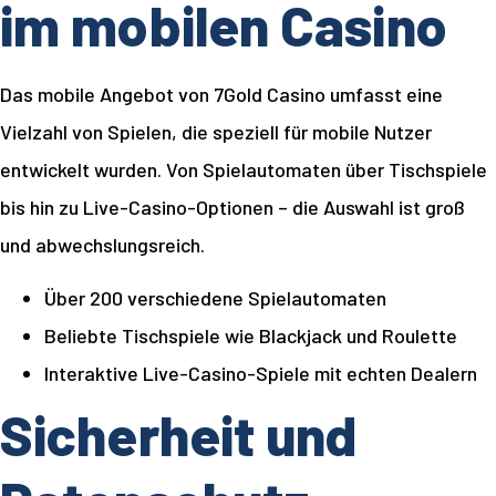
im mobilen Casino
Das mobile Angebot von 7Gold Casino umfasst eine
Vielzahl von Spielen, die speziell für mobile Nutzer
entwickelt wurden. Von Spielautomaten über Tischspiele
bis hin zu Live-Casino-Optionen – die Auswahl ist groß
und abwechslungsreich.
Über 200 verschiedene Spielautomaten
Beliebte Tischspiele wie Blackjack und Roulette
Interaktive Live-Casino-Spiele mit echten Dealern
Sicherheit und