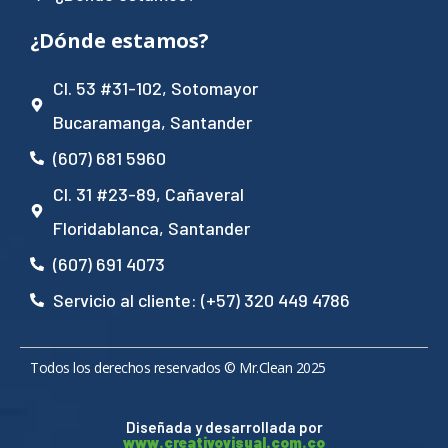
¿Dónde estamos?
Cl. 53 #31-102, Sotomayor
Bucaramanga, Santander
(607) 681 5960
Cl. 31 #23-89, Cañaveral
Floridablanca, Santander
(607) 691 4073
Servicio al cliente: (+57) 320 449 4786
Todos los derechos reservados © Mr.Clean 2025
Diseñada y desarrollada por
www.creativovisual.com.co