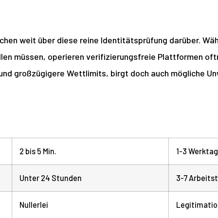
hen weit über diese reine Identitätsprüfung darüber. Wäh
üllen müssen, operieren verifizierungsfreie Plattformen o
d großzügigere Wettlimits, birgt doch auch mögliche Unw
2 bis 5 Min.
1-3 Werkta
Unter 24 Stunden
3-7 Arbeits
Nullerlei
Legitimati