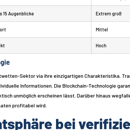
is 15 Augenblicke
Extrem groß
ort
Mittel
ekt
Hoch
ogie
twetten-Sektor via ihre einzigartigen Charakteristika. Tr
dividuelle Informationen. Die Blockchain-Technologie gara
isch unmöglich erscheinen lässt. Darüber hinaus wegfall
aten profitabel wird.
atsphäre bei verifiz