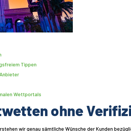
n
ngsfreiem Tippen
 Anbieter
imalen Wettportals
twetten ohne Verifiz
erstehen wir genau sämtliche Wünsche der Kunden bezügli