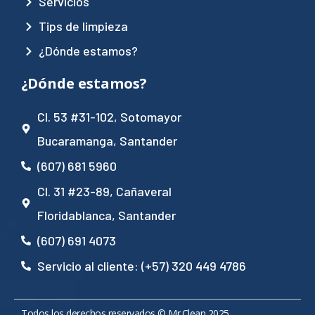
Servicios
Tips de limpieza
¿Dónde estamos?
¿Dónde estamos?
Cl. 53 #31-102, Sotomayor
Bucaramanga, Santander
(607) 681 5960
Cl. 31 #23-89, Cañaveral
Floridablanca, Santander
(607) 691 4073
Servicio al cliente: (+57) 320 449 4786
Todos los derechos reservados © Mr.Clean 2025