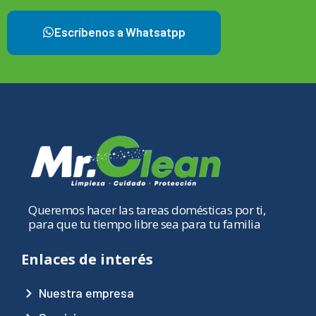
Escríbenos a Whatsatpp
Queremos hacer las tareas domésticas por ti,
para que tu tiempo libre sea para tu familia
Enlaces de interés
Nuestra empresa