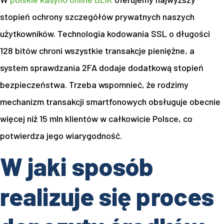
stopień ochrony szczegółów prywatnych naszych
użytkowników. Technologia kodowania SSL o długości
128 bitów chroni wszystkie transakcje pieniężne, a
system sprawdzania 2FA dodaje dodatkową stopień
bezpieczeństwa. Trzeba wspomnieć, że rodzimy
mechanizm transakcji smartfonowych obsługuje obecnie
więcej niż 15 mln klientów w całkowicie Polsce, co
potwierdza jego wiarygodność.
W jaki sposób
realizuje się proces