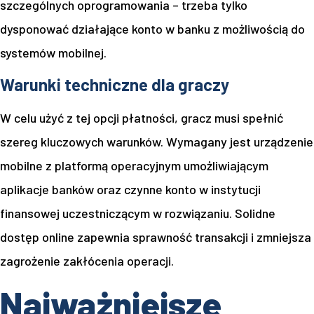
szczególnych oprogramowania – trzeba tylko
dysponować działające konto w banku z możliwością do
systemów mobilnej.
Warunki techniczne dla graczy
W celu użyć z tej opcji płatności, gracz musi spełnić
szereg kluczowych warunków. Wymagany jest urządzenie
mobilne z platformą operacyjnym umożliwiającym
aplikacje banków oraz czynne konto w instytucji
finansowej uczestniczącym w rozwiązaniu. Solidne
dostęp online zapewnia sprawność transakcji i zmniejsza
zagrożenie zakłócenia operacji.
Najważniejsze