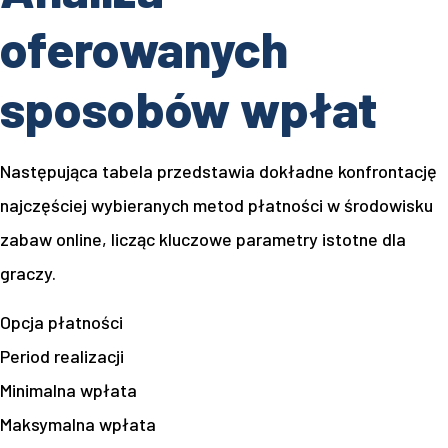
oferowanych
sposobów wpłat
Następująca tabela przedstawia dokładne konfrontację
najczęściej wybieranych metod płatności w środowisku
zabaw online, licząc kluczowe parametry istotne dla
graczy.
Opcja płatności
Period realizacji
Minimalna wpłata
Maksymalna wpłata