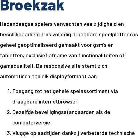
Broekzak
Hedendaagse spelers verwachten veelzijdigheid en
beschikbaarheid. Ons volledig draagbare speelplatform is
geheel geoptimaliseerd gemaakt voor gsm’s en
tabletten, exclusief afname van functionaliteiten of
gamequaliteit. De responsive site stemt zich
automatisch aan elk displayformaat aan.
Toegang tot het gehele spelassortiment via
draagbare internetbrowser
Dezelfde beveiligingsstandaarden als de
computerversie
Vlugge oplaadtijden dankzij verbeterde technische