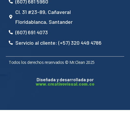
(607) 681 5960
Cl. 31 #23-89, Cañaveral
Floridablanca, Santander
(607) 691 4073
Servicio al cliente: (+57) 320 449 4786
Todos los derechos reservados © Mr.Clean 2025
Diseñada y desarrollada por
www.creativovisual.com.co