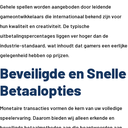
Gehele spellen worden aangeboden door leidende
gameontwikkelaars die internationaal bekend zijn voor
hun kwaliteit en creativiteit. De typische
uitbetalingspercentages liggen ver hoger dan de
industrie-standaard, wat inhoudt dat gamers een eerlijke
gelegenheid hebben op prijzen.
Beveiligde en Snelle
Betaalopties
Monetaire transacties vormen de kern van uw volledige
speelervaring. Daarom bieden wij alleen erkende en
beveiligde betaalmethoden aan die beantwoorden aan