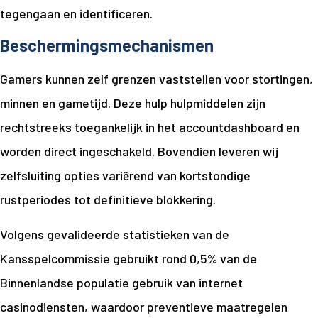
tegengaan en identificeren.
Beschermingsmechanismen
Gamers kunnen zelf grenzen vaststellen voor stortingen,
minnen en gametijd. Deze hulp hulpmiddelen zijn
rechtstreeks toegankelijk in het accountdashboard en
worden direct ingeschakeld. Bovendien leveren wij
zelfsluiting opties variërend van kortstondige
rustperiodes tot definitieve blokkering.
Volgens gevalideerde statistieken van de
Kansspelcommissie gebruikt rond 0,5% van de
Binnenlandse populatie gebruik van internet
casinodiensten, waardoor preventieve maatregelen