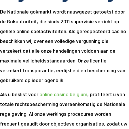
De Nationale gokmarkt wordt nauwgezet getoetst door
de Gokautoriteit, die sinds 2011 supervisie verricht op
gehele online spelactiviteiten. Als gerespecteerd casino
beschikken wij over een volledige vergunning die
verzekert dat alle onze handelingen voldoen aan de
maximale veiligheidsstandaarden. Onze licentie
verzekert transparantie, eerlijkheid en bescherming van
gebruikers op ieder ogenblik.
Als u beslist voor
online casino belgium
, profiteert u van
totale rechtsbescherming overeenkomstig de Nationale
regelgeving. Al onze werkings procedures worden
frequent geaudit door objectieve organisaties, zodat uw