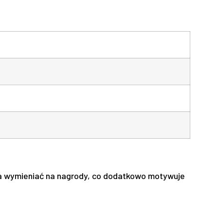
żna wymieniać na nagrody, co dodatkowo motywuje