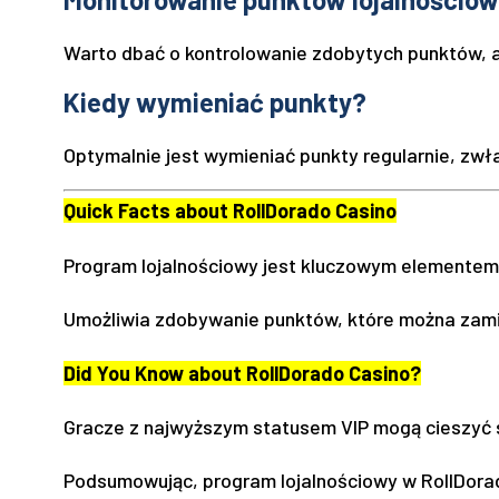
Warto dbać o kontrolowanie zdobytych punktów, ab
Kiedy wymieniać punkty?
Optymalnie jest wymieniać punkty regularnie, zw
Quick Facts about RollDorado Casino
Program lojalnościowy jest kluczowym elementem
Umożliwia zdobywanie punktów, które można zamie
Did You Know about RollDorado Casino?
Gracze z najwyższym statusem VIP mogą cieszyć s
Podsumowując, program lojalnościowy w RollDorad