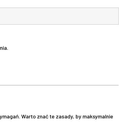
nia.
wymagań. Warto znać te zasady, by maksymalnie