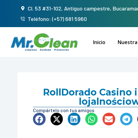
Cl. 53 #31-102, Antiguo campestre, Bucarama
Teléfono: (+57) 681 5960
Inicio
Nuestra
RollDorado Casino 
lojalnościo
Compártelo con tus amigos