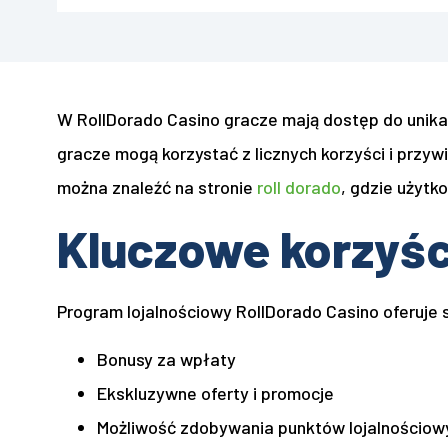
W RollDorado Casino gracze mają dostęp do unika
gracze mogą korzystać z licznych korzyści i przywi
można znaleźć na stronie
roll dorado
, gdzie użytk
Kluczowe korzyśc
Program lojalnościowy RollDorado Casino oferuje 
Bonusy za wpłaty
Ekskluzywne oferty i promocje
Możliwość zdobywania punktów lojalnościow