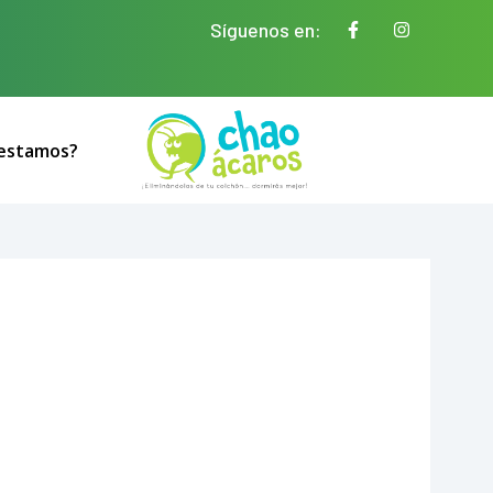
Síguenos en:
estamos?