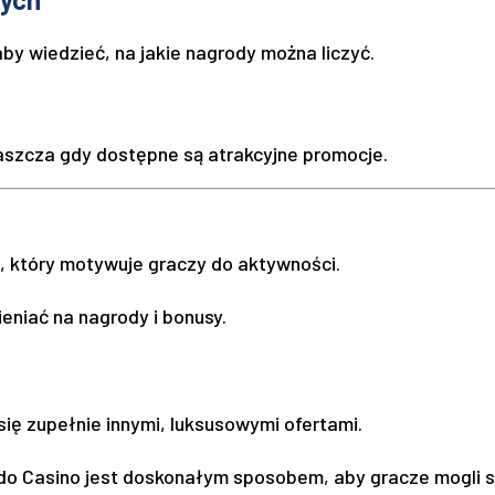
y wiedzieć, na jakie nagrody można liczyć.
łaszcza gdy dostępne są atrakcyjne promocje.
, który motywuje graczy do aktywności.
niać na nagrody i bonusy.
ię zupełnie innymi, luksusowymi ofertami.
o Casino jest doskonałym sposobem, aby gracze mogli sk