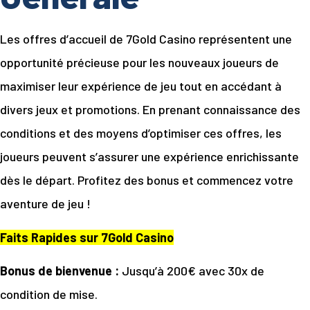
Les offres d’accueil de 7Gold Casino représentent une
opportunité précieuse pour les nouveaux joueurs de
maximiser leur expérience de jeu tout en accédant à
divers jeux et promotions. En prenant connaissance des
conditions et des moyens d’optimiser ces offres, les
joueurs peuvent s’assurer une expérience enrichissante
dès le départ. Profitez des bonus et commencez votre
aventure de jeu !
Faits Rapides sur 7Gold Casino
Bonus de bienvenue :
Jusqu’à 200€ avec 30x de
condition de mise.