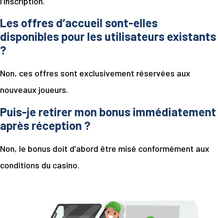
l’inscription.
Les offres d’accueil sont-elles
disponibles pour les utilisateurs existants
?
Non, ces offres sont exclusivement réservées aux
nouveaux joueurs.
Puis-je retirer mon bonus immédiatement
après réception ?
Non, le bonus doit d’abord être misé conformément aux
conditions du casino.