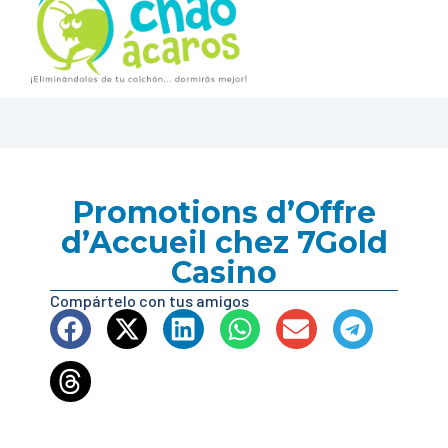
Promotions d’Offre
d’Accueil chez 7Gold
Casino
Compártelo con tus amigos