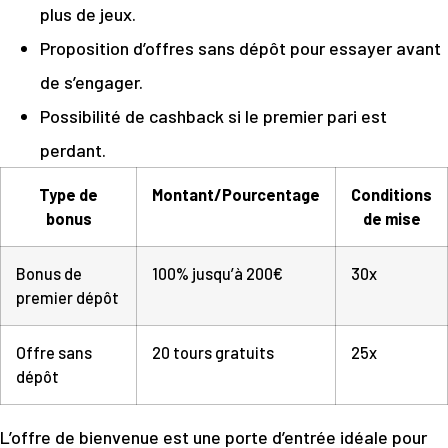
plus de jeux.
Proposition d’offres sans dépôt pour essayer avant
de s’engager.
Possibilité de cashback si le premier pari est
perdant.
Type de
Montant/Pourcentage
Conditions
bonus
de mise
Bonus de
100% jusqu’à 200€
30x
premier dépôt
Offre sans
20 tours gratuits
25x
dépôt
L’offre de bienvenue est une porte d’entrée idéale pour