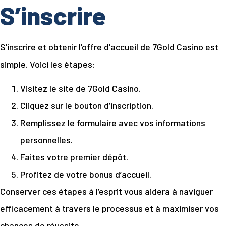
S’inscrire
S’inscrire et obtenir l’offre d’accueil de 7Gold Casino est
simple. Voici les étapes:
Visitez le site de 7Gold Casino.
Cliquez sur le bouton d’inscription.
Remplissez le formulaire avec vos informations
personnelles.
Faites votre premier dépôt.
Profitez de votre bonus d’accueil.
Conserver ces étapes à l’esprit vous aidera à naviguer
efficacement à travers le processus et à maximiser vos
chances de réussite.