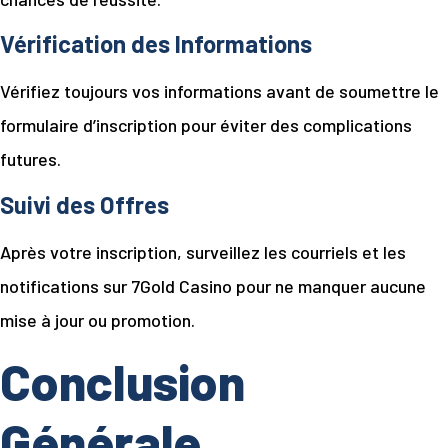
Vérification des Informations
Vérifiez toujours vos informations avant de soumettre le
formulaire d’inscription pour éviter des complications
futures.
Suivi des Offres
Après votre inscription, surveillez les courriels et les
notifications sur 7Gold Casino pour ne manquer aucune
mise à jour ou promotion.
Conclusion
Générale