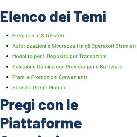
Elenco dei Temi
Pregi con le Siti Esteri
Autorizzazioni e Sicurezza tra gli Operatori Stranieri
Modalità per il Deposito per Transazioni
Selezione Gaming con Provider per il Software
Premi e Promozioni Convenienti
Servizio Utenti Globale
Pregi con le
Piattaforme