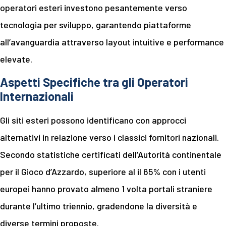
operatori esteri investono pesantemente verso
tecnologia per sviluppo, garantendo piattaforme
all’avanguardia attraverso layout intuitive e performance
elevate.
Aspetti Specifiche tra gli Operatori
Internazionali
Gli siti esteri possono identificano con approcci
alternativi in relazione verso i classici fornitori nazionali.
Secondo statistiche certificati dell’Autorità continentale
per il Gioco d’Azzardo, superiore al il 65% con i utenti
europei hanno provato almeno 1 volta portali straniere
durante l’ultimo triennio, gradendone la diversità e
diverse termini proposte.