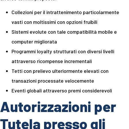
Collezioni per il intrattenimento particolarmente
vasti con moltissimi con opzioni fruibili
Sistemi evolute con tale compatibilità mobile e
computer migliorata
Programmi loyalty strutturati con diversi livelli
attraverso ricompense incrementali
Tetti con prelievo ulteriormente elevati con
transazioni processate velocemente
Eventi globali attraverso premi considerevoli
Autorizzazioni per
Tutela presso gli