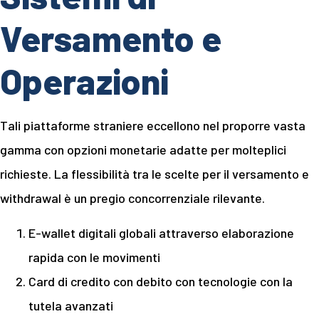
Versamento e
Operazioni
Tali piattaforme straniere eccellono nel proporre vasta
gamma con opzioni monetarie adatte per molteplici
richieste. La flessibilità tra le scelte per il versamento e
withdrawal è un pregio concorrenziale rilevante.
E-wallet digitali globali attraverso elaborazione
rapida con le movimenti
Card di credito con debito con tecnologie con la
tutela avanzati