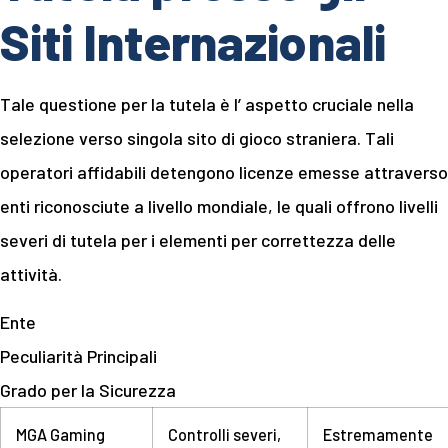
Siti Internazionali
Tale questione per la tutela è l’ aspetto cruciale nella
selezione verso singola sito di gioco straniera. Tali
operatori affidabili detengono licenze emesse attraverso
enti riconosciute a livello mondiale, le quali offrono livelli
severi di tutela per i elementi per correttezza delle
attività.
Ente
Peculiarità Principali
Grado per la Sicurezza
MGA Gaming
Controlli severi,
Estremamente