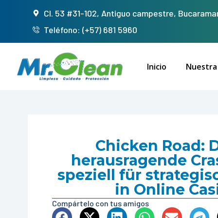
Cl. 53 #31-102, Antiguo campestre, Bucarama
Teléfono: (+57) 681 5960
Inicio
Nuestra
Chicken Road: 
herausragende Cr
speziell für strategis
in Online Cas
Compártelo con tus amigos