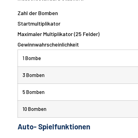
Zahl der Bomben
Startmultiplikator
Maximaler Multiplikator (25 Felder)
Gewinnwahrscheinlichkeit
1 Bombe
3 Bomben
5 Bomben
10 Bomben
Auto- Spielfunktionen