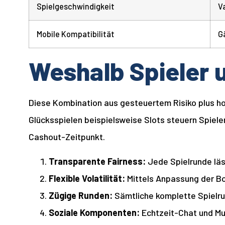
Spielgeschwindigkeit
V
Mobile Kompatibilität
G
Weshalb Spieler
Diese Kombination aus gesteuertem Risiko plus ho
Glücksspielen beispielsweise Slots steuern Spiel
Cashout-Zeitpunkt.
Transparente Fairness:
Jede Spielrunde läs
Flexible Volatilität:
Mittels Anpassung der B
Zügige Runden:
Sämtliche komplette Spielru
Soziale Komponenten:
Echtzeit-Chat und Mu