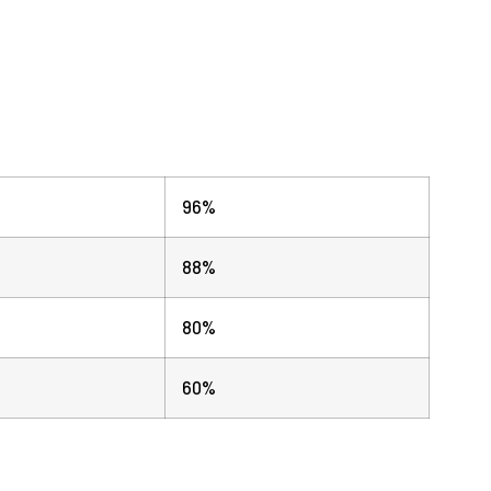
96%
88%
80%
60%