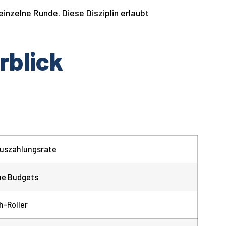
inzelne Runde. Diese Disziplin erlaubt
rblick
uszahlungsrate
che Budgets
h-Roller