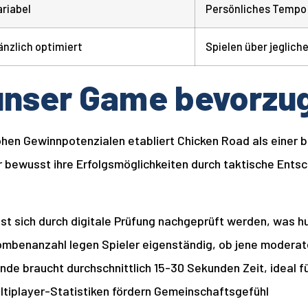
ariabel
Persönliches Tempo
änzlich optimiert
Spielen über jeglich
 unser Game bevorzu
hen Gewinnpotenzialen etabliert Chicken Road als einer b
er bewusst ihre Erfolgsmöglichkeiten durch taktische Ent
st sich durch digitale Prüfung nachgeprüft werden, was h
ombenanzahl legen Spieler eigenständig, ob jene modera
nde braucht durchschnittlich 15-30 Sekunden Zeit, ideal 
ltiplayer-Statistiken fördern Gemeinschaftsgefühl