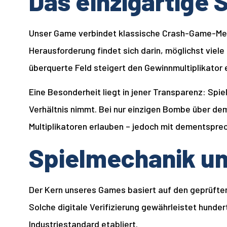
Das einzigartige 
Unser Game verbindet klassische Crash-Game-Mechan
Herausforderung findet sich darin, möglichst viele 
überquerte Feld steigert den Gewinnmultiplikator
Eine Besonderheit liegt in jener Transparenz: Sp
Verhältnis nimmt. Bei nur einzigen Bombe über de
Multiplikatoren erlauben – jedoch mit dementspre
Spielmechanik un
Der Kern unseres Games basiert auf den geprüften P
Solche digitale Verifizierung gewährleistet hunde
Industriestandard etabliert.