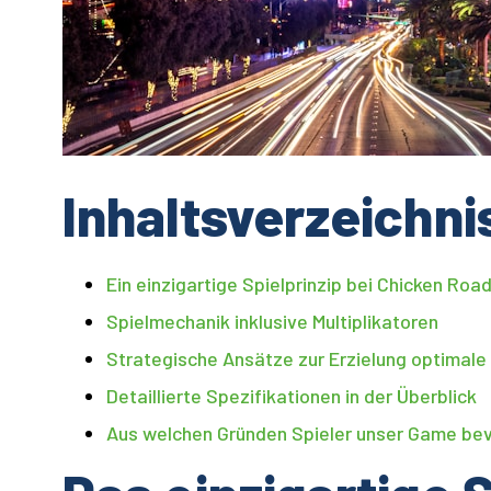
Inhaltsverzeichni
Ein einzigartige Spielprinzip bei Chicken Roa
Spielmechanik inklusive Multiplikatoren
Strategische Ansätze zur Erzielung optimal
Detaillierte Spezifikationen in der Überblick
Aus welchen Gründen Spieler unser Game be