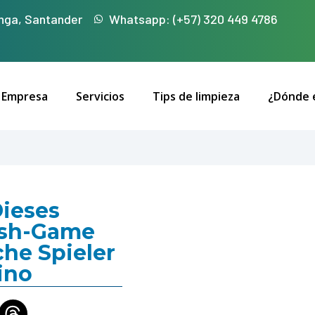
nga, Santander
Whatsapp: (+57) 320 449 4786
 Empresa
Servicios
Tips de limpieza
¿Dónde 
Dieses
ash-Game
che Spieler
ino