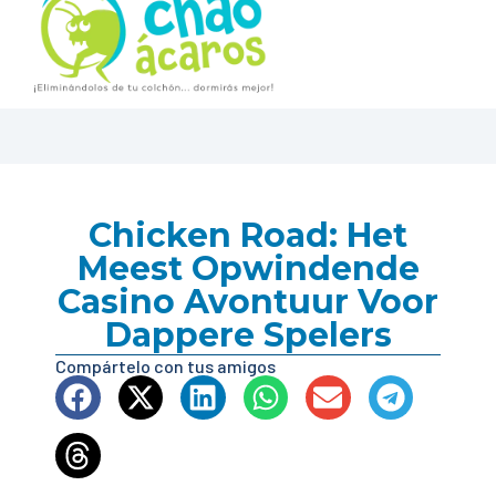
Chicken Road: Het
Meest Opwindende
Casino Avontuur Voor
Dappere Spelers
Compártelo con tus amigos