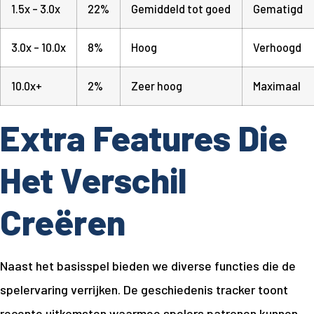
1.5x – 3.0x
22%
Gemiddeld tot goed
Gematigd
3.0x – 10.0x
8%
Hoog
Verhoogd
10.0x+
2%
Zeer hoog
Maximaal
Extra Features Die
Het Verschil
Creëren
Naast het basisspel bieden we diverse functies die de
spelervaring verrijken. De geschiedenis tracker toont
recente uitkomsten waarmee spelers patronen kunnen