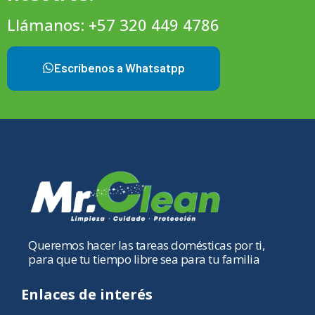
Llámanos: +57 320 449 4786
Escríbenos a Whatsatpp
Queremos hacer las tareas domésticas por ti,
para que tu tiempo libre sea para tu familia
Enlaces de interés