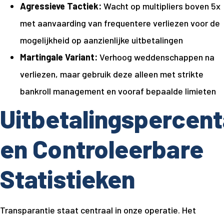
Agressieve Tactiek:
Wacht op multipliers boven 5x
met aanvaarding van frequentere verliezen voor de
mogelijkheid op aanzienlijke uitbetalingen
Martingale Variant:
Verhoog weddenschappen na
verliezen, maar gebruik deze alleen met strikte
bankroll management en vooraf bepaalde limieten
Uitbetalingspercen
en Controleerbare
Statistieken
Transparantie staat centraal in onze operatie. Het