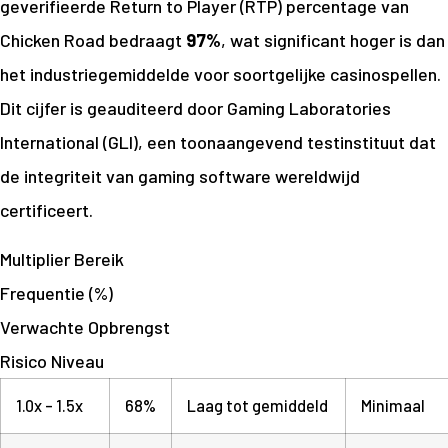
geverifieerde Return to Player (RTP) percentage van
Chicken Road bedraagt
97%
, wat significant hoger is dan
het industriegemiddelde voor soortgelijke casinospellen.
Dit cijfer is geauditeerd door Gaming Laboratories
International (GLI), een toonaangevend testinstituut dat
de integriteit van gaming software wereldwijd
certificeert.
Multiplier Bereik
Frequentie (%)
Verwachte Opbrengst
Risico Niveau
1.0x – 1.5x
68%
Laag tot gemiddeld
Minimaal