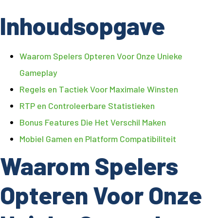
Inhoudsopgave
Waarom Spelers Opteren Voor Onze Unieke
Gameplay
Regels en Tactiek Voor Maximale Winsten
RTP en Controleerbare Statistieken
Bonus Features Die Het Verschil Maken
Mobiel Gamen en Platform Compatibiliteit
Waarom Spelers
Opteren Voor Onze