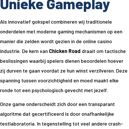
Unieke Gameplay
Als innovatief gokspel combineren wij traditionele
onderdelen met moderne gaming mechanismen op een
manier die zelden wordt gezien in de online casino
industrie. De kern van
Chicken Road
draait om tactische
beslissingen waarbij spelers dienen beoordelen hoever
zij durven te gaan voordat ze hun winst verzilveren. Deze
spanning tussen voorzichtigheid en moed maakt elke
ronde tot een psychologisch gevecht met jezelf.
Onze game onderscheidt zich door een transparant
algoritme dat gecertificeerd is door onafhankelijke
testlaboratoria. In tegenstelling tot veel andere crash-