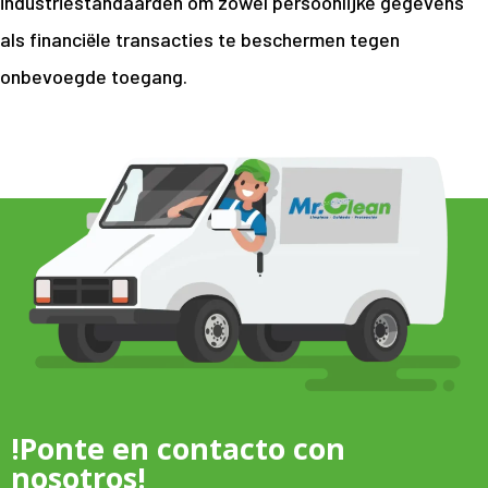
industriestandaarden om zowel persoonlijke gegevens
als financiële transacties te beschermen tegen
onbevoegde toegang.
!Ponte en contacto con
nosotros!