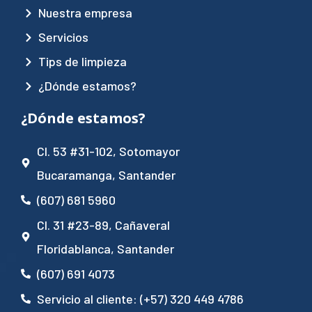
Nuestra empresa
Servicios
Tips de limpieza
¿Dónde estamos?
¿Dónde estamos?
Cl. 53 #31-102, Sotomayor
Bucaramanga, Santander
(607) 681 5960
Cl. 31 #23-89, Cañaveral
Floridablanca, Santander
(607) 691 4073
Servicio al cliente: (+57) 320 449 4786