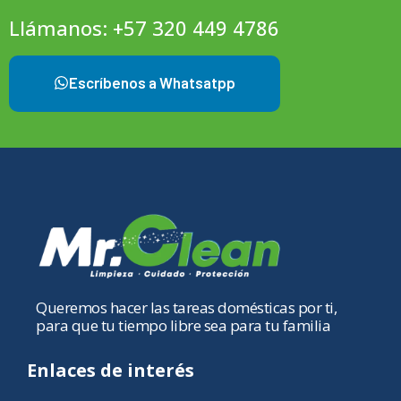
Llámanos: +57 320 449 4786
Escríbenos a Whatsatpp
Queremos hacer las tareas domésticas por ti,
para que tu tiempo libre sea para tu familia
Enlaces de interés