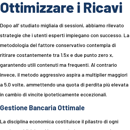
Ottimizzare i Ricavi
Dopo all’ studiato migliaia di sessioni, abbiamo rilevato
strategie che i utenti esperti impiegano con successo. La
metodologia del fattore conservativo contempla di
ritirare costantemente tra 1.5x e due punto zero x,
garantendo utili contenuti ma frequenti. Al contrario
invece, il metodo aggressivo aspira a multiplier maggiori
a 5.0 volte, ammettendo una quota di perdita più elevata
in cambio di vincite ipoteticamente eccezionali.
Gestione Bancaria Ottimale
La disciplina economica costituisce il pilastro di ogni