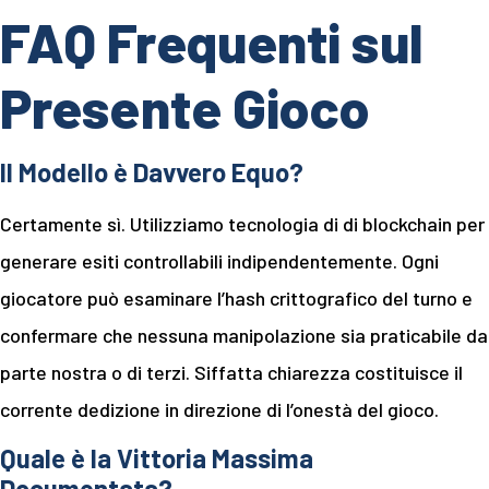
FAQ Frequenti sul
Presente Gioco
Il Modello è Davvero Equo?
Certamente sì. Utilizziamo tecnologia di di blockchain per
generare esiti controllabili indipendentemente. Ogni
giocatore può esaminare l’hash crittografico del turno e
confermare che nessuna manipolazione sia praticabile da
parte nostra o di terzi. Siffatta chiarezza costituisce il
corrente dedizione in direzione di l’onestà del gioco.
Quale è la Vittoria Massima
Documentata?