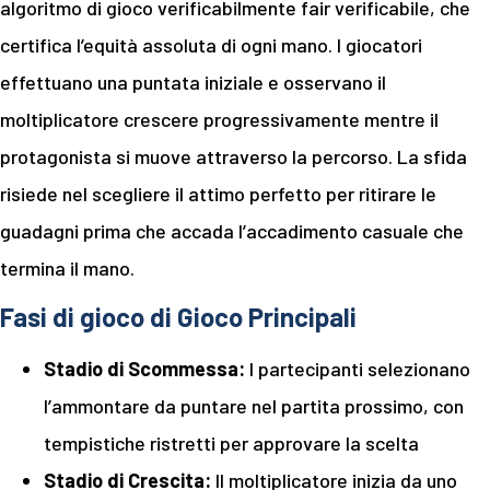
algoritmo di gioco verificabilmente fair verificabile, che
certifica l’equità assoluta di ogni mano. I giocatori
effettuano una puntata iniziale e osservano il
moltiplicatore crescere progressivamente mentre il
protagonista si muove attraverso la percorso. La sfida
risiede nel scegliere il attimo perfetto per ritirare le
guadagni prima che accada l’accadimento casuale che
termina il mano.
Fasi di gioco di Gioco Principali
Stadio di Scommessa:
I partecipanti selezionano
l’ammontare da puntare nel partita prossimo, con
tempistiche ristretti per approvare la scelta
Stadio di Crescita:
Il moltiplicatore inizia da uno