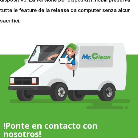
tutte le feature della release da computer senza alcun
sacrifici.
!Ponte en contacto con
nosotros!