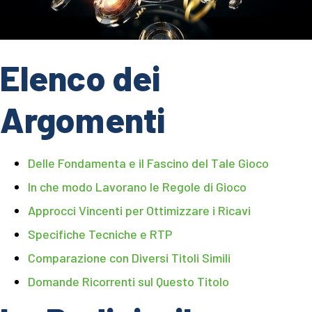
Elenco dei
Argomenti
Delle Fondamenta e il Fascino del Tale Gioco
In che modo Lavorano le Regole di Gioco
Approcci Vincenti per Ottimizzare i Ricavi
Specifiche Tecniche e RTP
Comparazione con Diversi Titoli Simili
Domande Ricorrenti sul Questo Titolo