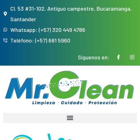
Cl. 53 #31-102, Antiguo campestre, Bucaramanga,
Santander
Whatsapp: (+57) 320 449 4786
Teléfono: (+57) 681 5960
Síguenos en: