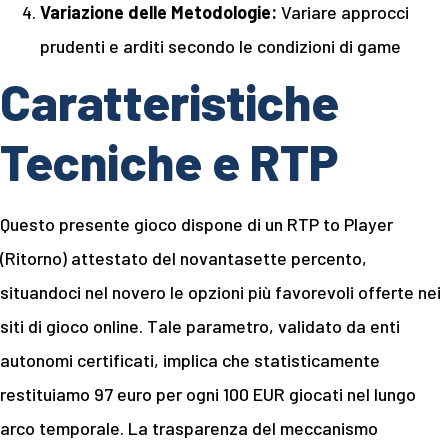
Variazione delle Metodologie:
Variare approcci
prudenti e arditi secondo le condizioni di game
Caratteristiche
Tecniche e RTP
Questo presente gioco dispone di un RTP to Player
(Ritorno) attestato del novantasette percento,
situandoci nel novero le opzioni più favorevoli offerte nei
siti di gioco online. Tale parametro, validato da enti
autonomi certificati, implica che statisticamente
restituiamo 97 euro per ogni 100 EUR giocati nel lungo
arco temporale. La trasparenza del meccanismo