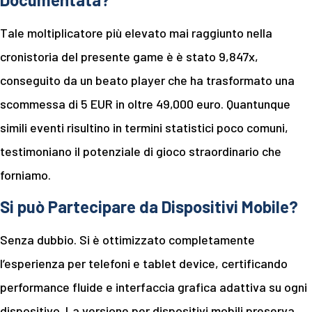
Tale moltiplicatore più elevato mai raggiunto nella
cronistoria del presente game è è stato 9,847x,
conseguito da un beato player che ha trasformato una
scommessa di 5 EUR in oltre 49,000 euro. Quantunque
simili eventi risultino in termini statistici poco comuni,
testimoniano il potenziale di gioco straordinario che
forniamo.
Si può Partecipare da Dispositivi Mobile?
Senza dubbio. Si è ottimizzato completamente
l’esperienza per telefoni e tablet device, certificando
performance fluide e interfaccia grafica adattiva su ogni
dispositivo. La versione per dispositivi mobili preserva