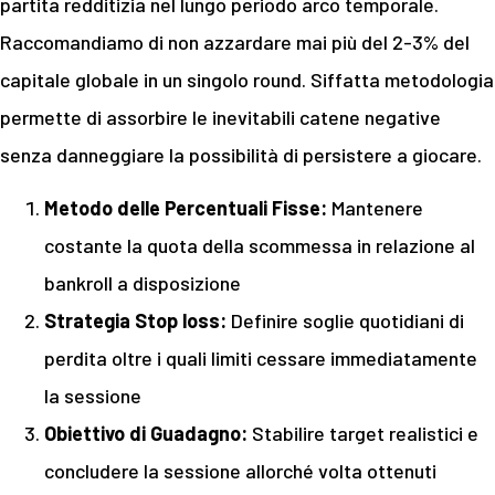
partita redditizia nel lungo periodo arco temporale.
Raccomandiamo di non azzardare mai più del 2-3% del
capitale globale in un singolo round. Siffatta metodologia
permette di assorbire le inevitabili catene negative
senza danneggiare la possibilità di persistere a giocare.
Metodo delle Percentuali Fisse:
Mantenere
costante la quota della scommessa in relazione al
bankroll a disposizione
Strategia Stop loss:
Definire soglie quotidiani di
perdita oltre i quali limiti cessare immediatamente
la sessione
Obiettivo di Guadagno:
Stabilire target realistici e
concludere la sessione allorché volta ottenuti