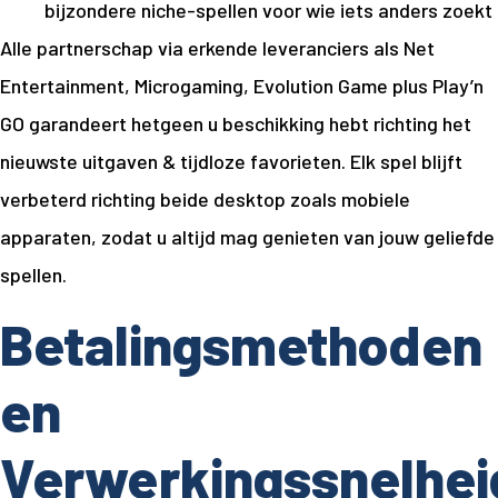
bijzondere niche-spellen voor wie iets anders zoekt
Alle partnerschap via erkende leveranciers als Net
Entertainment, Microgaming, Evolution Game plus Play’n
GO garandeert hetgeen u beschikking hebt richting het
nieuwste uitgaven & tijdloze favorieten. Elk spel blijft
verbeterd richting beide desktop zoals mobiele
apparaten, zodat u altijd mag genieten van jouw geliefde
spellen.
Betalingsmethoden
en
Verwerkingssnelhei