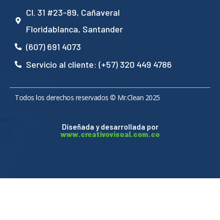
Cl. 31 #23-89, Cañaveral
Floridablanca, Santander
(607) 691 4073
Servicio al cliente: (+57) 320 449 4786
Todos los derechos reservados © Mr.Clean 2025
Diseñada y desarrollada por
www.creativovisual.com.co