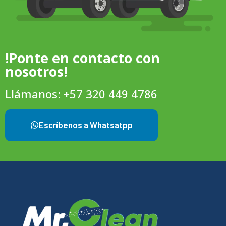
!Ponte en contacto con
nosotros!
Llámanos: +57 320 449 4786
Escríbenos a Whatsatpp