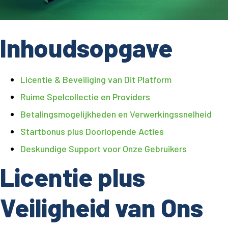
Inhoudsopgave
Licentie & Beveiliging van Dit Platform
Ruime Spelcollectie en Providers
Betalingsmogelijkheden en Verwerkingssnelheid
Startbonus plus Doorlopende Acties
Deskundige Support voor Onze Gebruikers
Licentie plus
Veiligheid van Ons