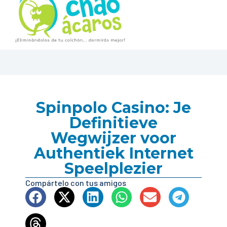
Spinpolo Casino: Je
Definitieve
Wegwijzer voor
Authentiek Internet
Speelplezier
Compártelo con tus amigos