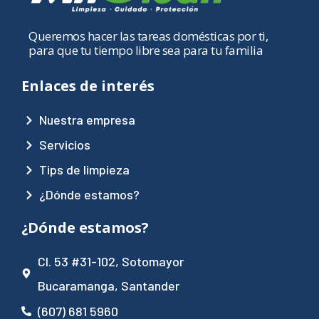
Queremos hacer las tareas domésticas por ti,
para que tu tiempo libre sea para tu familia
Enlaces de interés
Nuestra empresa
Servicios
Tips de limpieza
¿Dónde estamos?
¿Dónde estamos?
Cl. 53 #31-102, Sotomayor
Bucaramanga, Santander
(607) 681 5960