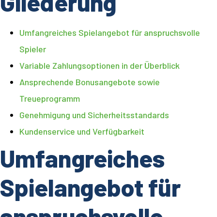
Gliederung
Umfangreiches Spielangebot für anspruchsvolle
Spieler
Variable Zahlungsoptionen in der Überblick
Ansprechende Bonusangebote sowie
Treueprogramm
Genehmigung und Sicherheitsstandards
Kundenservice und Verfügbarkeit
Umfangreiches
Spielangebot für
anspruchsvolle