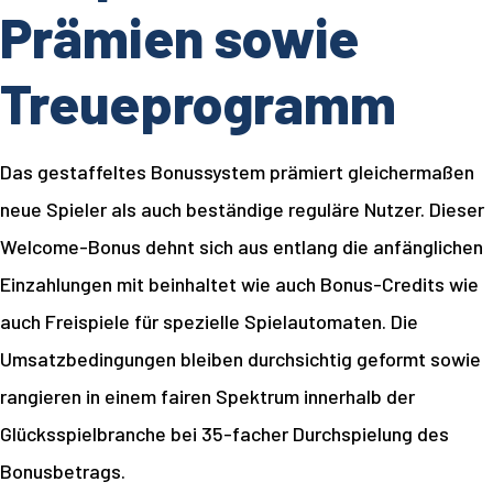
Prämien sowie
Treueprogramm
Das gestaffeltes Bonussystem prämiert gleichermaßen
neue Spieler als auch beständige reguläre Nutzer. Dieser
Welcome-Bonus dehnt sich aus entlang die anfänglichen
Einzahlungen mit beinhaltet wie auch Bonus-Credits wie
auch Freispiele für spezielle Spielautomaten. Die
Umsatzbedingungen bleiben durchsichtig geformt sowie
rangieren in einem fairen Spektrum innerhalb der
Glücksspielbranche bei 35-facher Durchspielung des
Bonusbetrags.