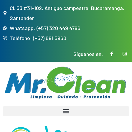
Cl. 53 #31-102, Antiguo campestre, Bucaramanga,
Santander
Whatsapp: (+57) 320 449 4786
Teléfono: (+57) 681 5960
Síguenos en: