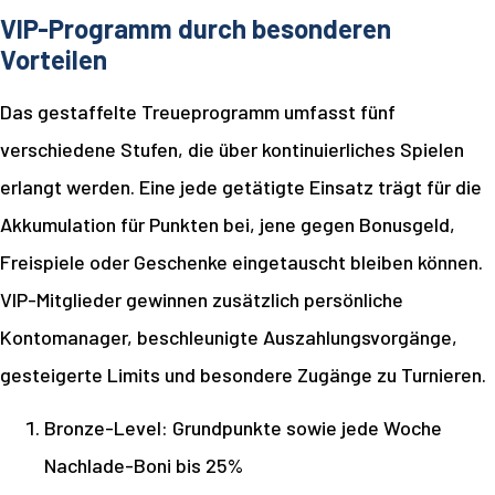
VIP-Programm durch besonderen
Vorteilen
Das gestaffelte Treueprogramm umfasst fünf
verschiedene Stufen, die über kontinuierliches Spielen
erlangt werden. Eine jede getätigte Einsatz trägt für die
Akkumulation für Punkten bei, jene gegen Bonusgeld,
Freispiele oder Geschenke eingetauscht bleiben können.
VIP-Mitglieder gewinnen zusätzlich persönliche
Kontomanager, beschleunigte Auszahlungsvorgänge,
gesteigerte Limits und besondere Zugänge zu Turnieren.
Bronze-Level: Grundpunkte sowie jede Woche
Nachlade-Boni bis 25%