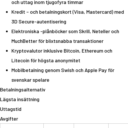
och uttag inom tjugofyra timmar
Kredit – och betalningskort (Visa, Mastercard) med
3D Secure-autentisering
Elektroniska -plånböcker som Skrill, Neteller och
MuchBetter för blixtsnabba transaktioner
Kryptovalutor inklusive Bitcoin, Ethereum och
Litecoin för högsta anonymitet
Mobilbetalning genom Swish och Apple Pay för
svenskar spelare
Betalningsalternativ
Lägsta insättning
Uttagstid
Avgifter