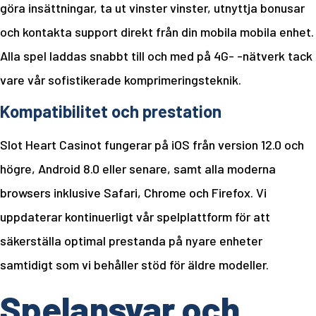
göra insättningar, ta ut vinster vinster, utnyttja bonusar
och kontakta support direkt från din mobila mobila enhet.
Alla spel laddas snabbt till och med på 4G- -nätverk tack
vare vår sofistikerade komprimeringsteknik.
Kompatibilitet och prestation
Slot Heart Casinot fungerar på iOS från version 12.0 och
högre, Android 8.0 eller senare, samt alla moderna
browsers inklusive Safari, Chrome och Firefox. Vi
uppdaterar kontinuerligt vår spelplattform för att
säkerställa optimal prestanda på nyare enheter
samtidigt som vi behåller stöd för äldre modeller.
Spelansvar och