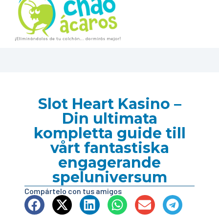
Slot Heart Kasino –
Din ultimata
kompletta guide till
vårt fantastiska
engagerande
speluniversum
Compártelo con tus amigos