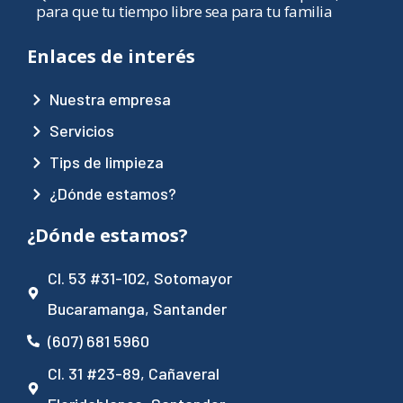
para que tu tiempo libre sea para tu familia
Enlaces de interés
Nuestra empresa
Servicios
Tips de limpieza
¿Dónde estamos?
¿Dónde estamos?
Cl. 53 #31-102, Sotomayor
Bucaramanga, Santander
(607) 681 5960
Cl. 31 #23-89, Cañaveral