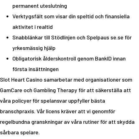
permanent uteslutning
Verktygsfält som visar din speltid och finansiella
aktivitet i realtid
Snabblänkar till Stödlinjen och Spelpaus se.se för
yrkesmässig hjälp
Obligatorisk ålderskontroll genom BankID innan
första insättningen
Slot Heart Casino samarbetar med organisationer som
GamCare och Gambling Therapy för att säkerställa att
våra policyer för spelansvar uppfyller bästa
branschpraxis. Vår licens kräver att vi genomför
regelbundna granskningar av våra rutiner för att skydda
sårbara spelare.