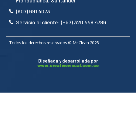
Floridablanca, Santander
(607) 691 4073
Servicio al cliente: (+57) 320 449 4786
Todos los derechos reservados © Mr.Clean 2025
Diseñada y desarrollada por
www.creativovisual.com.co