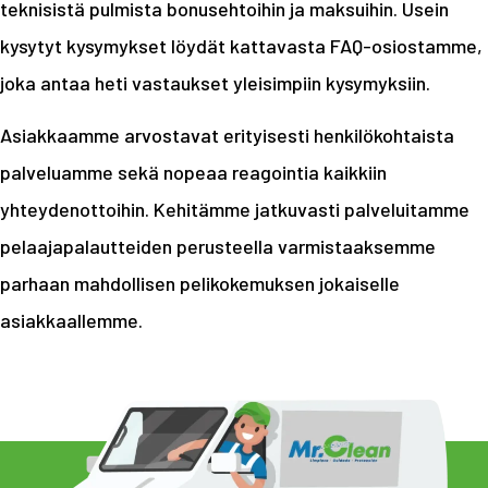
teknisistä pulmista bonusehtoihin ja maksuihin. Usein
kysytyt kysymykset löydät kattavasta FAQ-osiostamme,
joka antaa heti vastaukset yleisimpiin kysymyksiin.
Asiakkaamme arvostavat erityisesti henkilökohtaista
palveluamme sekä nopeaa reagointia kaikkiin
yhteydenottoihin. Kehitämme jatkuvasti palveluitamme
pelaajapalautteiden perusteella varmistaaksemme
parhaan mahdollisen pelikokemuksen jokaiselle
asiakkaallemme.