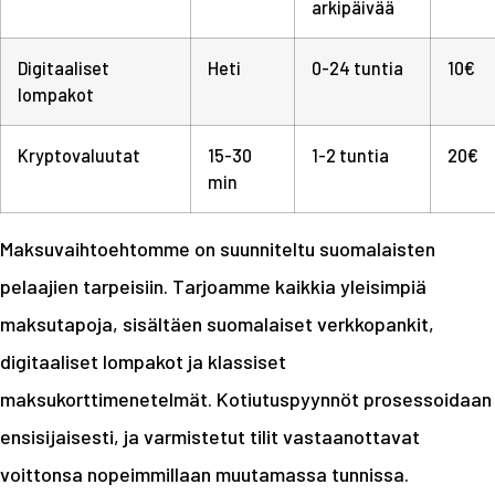
arkipäivää
Digitaaliset
Heti
0-24 tuntia
10€
lompakot
Kryptovaluutat
15-30
1-2 tuntia
20€
min
Maksuvaihtoehtomme on suunniteltu suomalaisten
pelaajien tarpeisiin. Tarjoamme kaikkia yleisimpiä
maksutapoja, sisältäen suomalaiset verkkopankit,
digitaaliset lompakot ja klassiset
maksukorttimenetelmät. Kotiutuspyynnöt prosessoidaan
ensisijaisesti, ja varmistetut tilit vastaanottavat
voittonsa nopeimmillaan muutamassa tunnissa.