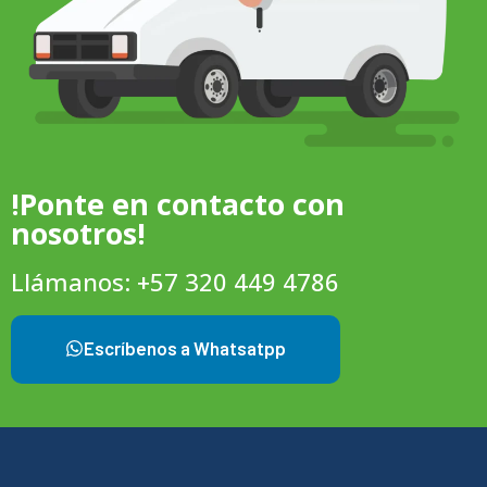
!Ponte en contacto con
nosotros!
Llámanos: +57 320 449 4786
Escríbenos a Whatsatpp