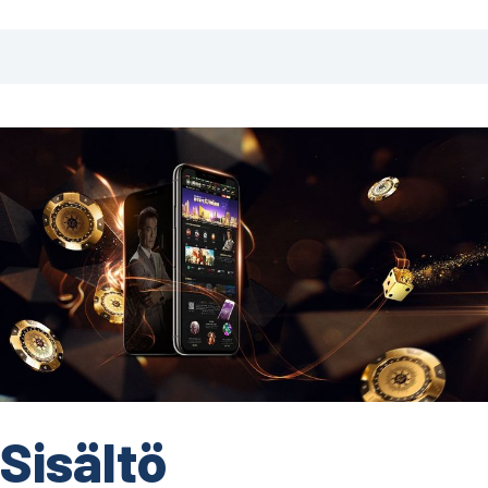
Sisältö