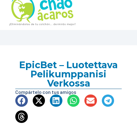
EpicBet – Luotettava
Pelikumppanisi
Verkossa
Compártelo con tus amigos