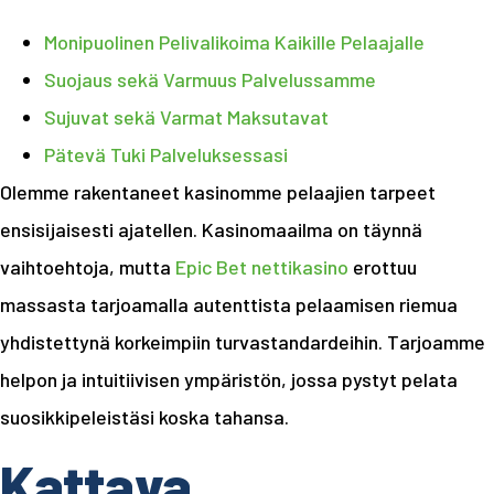
Monipuolinen Pelivalikoima Kaikille Pelaajalle
Suojaus sekä Varmuus Palvelussamme
Sujuvat sekä Varmat Maksutavat
Pätevä Tuki Palveluksessasi
Olemme rakentaneet kasinomme pelaajien tarpeet
ensisijaisesti ajatellen. Kasinomaailma on täynnä
vaihtoehtoja, mutta
Epic Bet nettikasino
erottuu
massasta tarjoamalla autenttista pelaamisen riemua
yhdistettynä korkeimpiin turvastandardeihin. Tarjoamme
helpon ja intuitiivisen ympäristön, jossa pystyt pelata
suosikkipeleistäsi koska tahansa.
Kattava